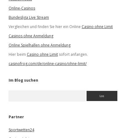
Online-Casinos
Bundesliga Live Stream
Vergleichen und finden Sie hier ein Online
Casino ohne Limit
Casinos ohne Anmeldung
Online Spielhallen ohne Anmeldung
Hier beim
Casino ohne Limit
sofort anfangen.
casinofrog.com/de/online-casino/ohne-limit/
Im Blog suchen
S
u
c
h
e
Partner
n
Sportwetten24