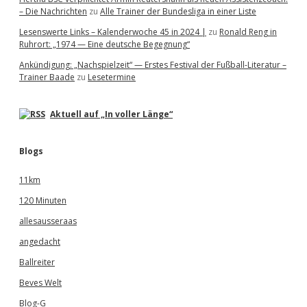
– Die Nachrichten
zu
Alle Trainer der Bundesliga in einer Liste
Lesenswerte Links – Kalenderwoche 45 in 2024 |
zu
Ronald Reng in
Ruhrort: „1974 — Eine deutsche Begegnung“
Ankündigung: „Nachspielzeit“ — Erstes Festival der Fußball-Literatur –
Trainer Baade
zu
Lesetermine
Aktuell auf „In voller Länge“
Blogs
11km
120 Minuten
allesausseraas
angedacht
Ballreiter
Beves Welt
Blog-G