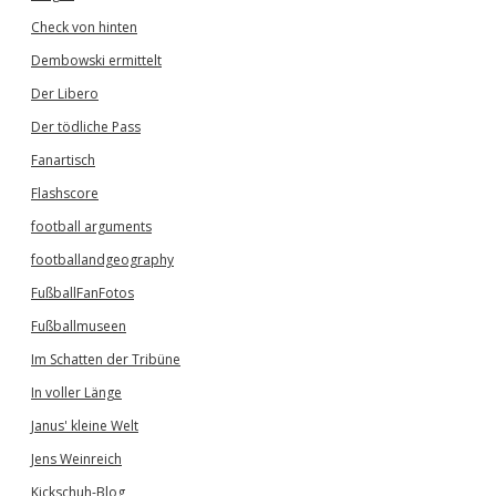
Check von hinten
Dembowski ermittelt
Der Libero
Der tödliche Pass
Fanartisch
Flashscore
football arguments
footballandgeography
FußballFanFotos
Fußballmuseen
Im Schatten der Tribüne
In voller Länge
Janus' kleine Welt
Jens Weinreich
Kickschuh-Blog