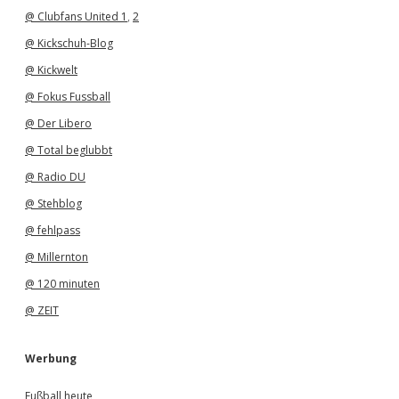
@ Clubfans United 1
,
2
@ Kickschuh-Blog
@ Kickwelt
@ Fokus Fussball
@ Der Libero
@ Total beglubbt
@ Radio DU
@ Stehblog
@ fehlpass
@ Millernton
@ 120 minuten
@ ZEIT
Werbung
Fußball heute