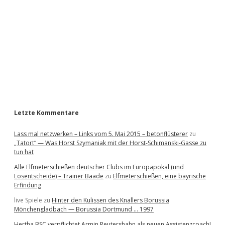
d
e
b
a
r
Letzte Kommentare
Lass mal netzwerken – Links vom 5. Mai 2015 – betonflüsterer
zu
„Tatort“ — Was Horst Szymaniak mit der Horst-Schimanski-Gasse zu
tun hat
Alle Elfmeterschießen deutscher Clubs im Europapokal (und
Losentscheide) – Trainer Baade
zu
Elfmeterschießen, eine bayrische
Erfindung
live Spiele
zu
Hinter den Kulissen des Knallers Borussia
Mönchengladbach — Borussia Dortmund … 1997
Hertha BSC verpflichtet Armin Reutershahn als neuen Assistenzcoach!