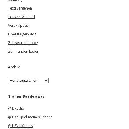
Textilvergehen
Torsten Wieland
Vertikalpass
Übersteiger-Blog
Zebrastreifenblog
Zum runden Leder
Archiv
A
r
c
h
Trainer Baade away
i
v
@ DRadio
@ Das Spiel meines Lebens
@ HSV Klönstuv