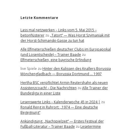
r
Letzte Kommentare
Lass mal netzwerken – Links vom 5. Mai 2015 –
betonflüsterer
zu
„Tatort“ — Was Horst Szymaniak mit
der Horst-Schimanski-Gasse zu tun hat
Alle Elfmeterschießen deutscher Clubs im Europapokal
(und Losentscheide) – Trainer Baade
zu
Elfmeterschießen, eine bayrische Erfindung
live Spiele
zu
Hinter den Kulissen des Knallers Borussia
Mönchengladbach — Borussia Dortmund … 1997
Hertha BSC verpflichtet Armin Reutershahn als neuen
Assistenzcoach! – Die Nachrichten
zu
Alle Trainer der
Bundesliga in einer Liste
Lesenswerte Links – Kalenderwoche 45 in 2024 |
zu
Ronald Reng in Ruhrort: „1974 — Eine deutsche
Begegnung“
Ankündigung: „Nachspielzeit“ — Erstes Festival der
Fußball-Literatur – Trainer Baade
zu
Lesetermine