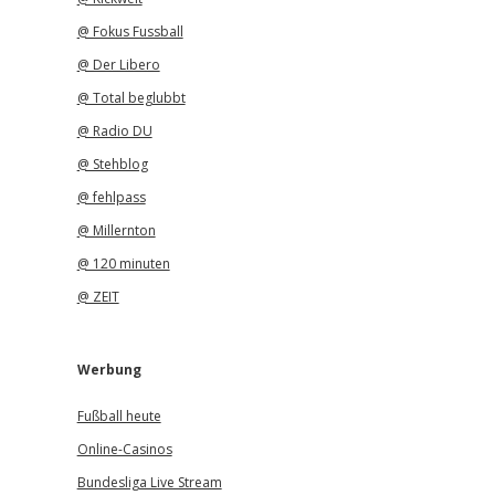
@ Fokus Fussball
@ Der Libero
@ Total beglubbt
@ Radio DU
@ Stehblog
@ fehlpass
@ Millernton
@ 120 minuten
@ ZEIT
Werbung
Fußball heute
Online-Casinos
Bundesliga Live Stream