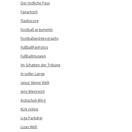
Der tödliche Pass
Fanartisch
Flashscore
football arguments
footballandgeography
FußballFanFotos
Fußballmuseen
Im Schatten der Tribüne
In voller Länge
Janus' kleine Welt
Jens Weinreich
Kickschuh-Blog
KLN online
Liga Parkdrei
Lizas Welt