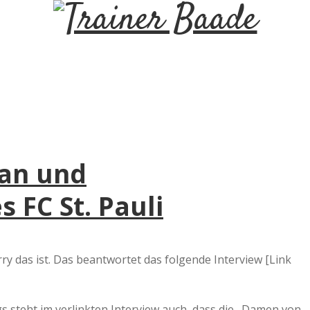
T
r
a
i
Fan und
n
 FC St. Pauli
e
r
rry das ist. Das beantwortet das folgende Interview [Link
B
ngs steht im verlinkten Interview auch, dass die „Damen von