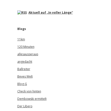
Aktuell auf „In voller Länge“
Blogs
11km
120 Minuten
allesausseraas
angedacht
Ballreiter
Beves Welt
Blog-G
Check von hinten
Dembowski ermittelt
Der Libero