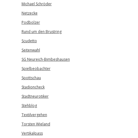
Michael Schröder
Netzecke
Podbolzer
Rund um den Brustring
Scudetto
Seitenwahl
SG Neureich-Bimbeshausen
Spielbeobachter
Spottschau
Stadioncheck
Stadtneurotiker
Stehblog
Textilvergehen
Torsten Wieland
Vertikalpass