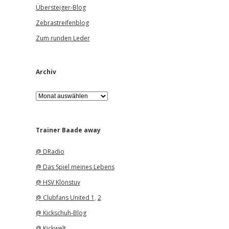
Übersteiger-Blog
Zebrastreifenblog
Zum runden Leder
Archiv
A
r
c
h
i
Trainer Baade away
v
@ DRadio
@ Das Spiel meines Lebens
@ HSV Klönstuv
@ Clubfans United 1
,
2
@ Kickschuh-Blog
@ Kickwelt