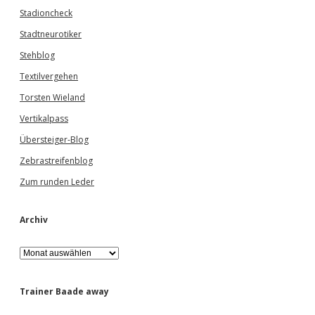
Stadioncheck
Stadtneurotiker
Stehblog
Textilvergehen
Torsten Wieland
Vertikalpass
Übersteiger-Blog
Zebrastreifenblog
Zum runden Leder
Archiv
A
r
c
h
Trainer Baade away
i
v