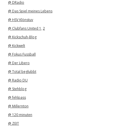
@ DRadio
@ Das Spiel meines Lebens
@ HSV Klönstuv
@ Clubfans United 1
,
2
@ Kickschuh-Blog
@ Kickwelt
@ Fokus Fussball
@ Der Libero
@ Total beglubbt
@ Radio DU
@ Stehblog
@ fehlpass
@ Millernton
@ 120 minuten
@ ZEIT