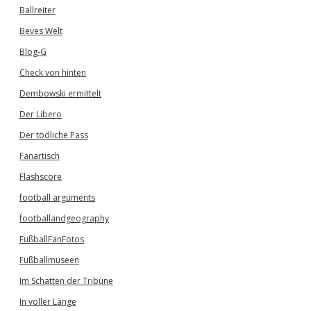
Ballreiter
Beves Welt
Blog-G
Check von hinten
Dembowski ermittelt
Der Libero
Der tödliche Pass
Fanartisch
Flashscore
football arguments
footballandgeography
FußballFanFotos
Fußballmuseen
Im Schatten der Tribüne
In voller Länge