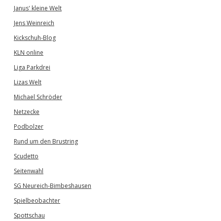
Janus' kleine Welt
Jens Weinreich
Kickschuh-Blog
KLN online
Liga Parkdrei
Lizas Welt
Michael Schröder
Netzecke
Podbolzer
Rund um den Brustring
Scudetto
Seitenwahl
SG Neureich-Bimbeshausen
Spielbeobachter
Spottschau