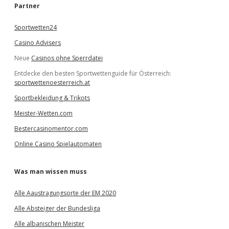
e
Partner
n
Sportwetten24
Casino Advisers
Neue
Casinos ohne Sperrdatei
Entdecke den besten Sportwettenguide für Österreich:
sportwettenoesterreich.at
Sportbekleidung & Trikots
Meister-Wetten.com
Bestercasinomentor.com
Online Casino Spielautomaten
Was man wissen muss
Alle Aaustragungsorte der EM 2020
Alle Absteiger der Bundesliga
Alle albanischen Meister