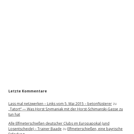
i
d
e
b
a
r
Letzte Kommentare
Lass mal netzwerken – Links vom 5. Mai 2015 – betonflüsterer
zu
„Tatort“ — Was Horst Szymaniak mit der Horst-Schimanski-Gasse zu
tun hat
Alle Elfmeterschießen deutscher Clubs im Europapokal (und
Losentscheide) – Trainer Baade
zu
Elfmeterschießen, eine bayrische