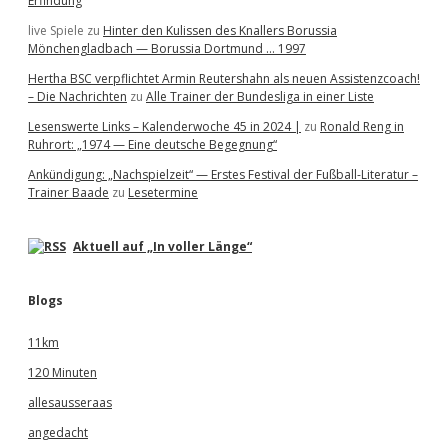
Erfindung
live Spiele
zu
Hinter den Kulissen des Knallers Borussia
Mönchengladbach — Borussia Dortmund … 1997
Hertha BSC verpflichtet Armin Reutershahn als neuen Assistenzcoach!
– Die Nachrichten
zu
Alle Trainer der Bundesliga in einer Liste
Lesenswerte Links – Kalenderwoche 45 in 2024 |
zu
Ronald Reng in
Ruhrort: „1974 — Eine deutsche Begegnung“
Ankündigung: „Nachspielzeit“ — Erstes Festival der Fußball-Literatur –
Trainer Baade
zu
Lesetermine
Aktuell auf „In voller Länge“
Blogs
11km
120 Minuten
allesausseraas
angedacht