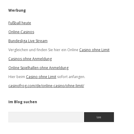
Werbung
Fußball heute
Online-Casinos
Bundesliga Live Stream
Vergleichen und finden Sie hier ein Online
Casino ohne Limit
Casinos ohne Anmeldung
Online Spielhallen ohne Anmeldung
Hier beim
Casino ohne Limit
sofort anfangen.
casinofrog.com/de/online-casino/ohne-limit/
Im Blog suchen
S
u
c
h