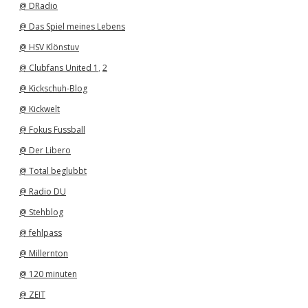
@ DRadio
@ Das Spiel meines Lebens
@ HSV Klönstuv
@ Clubfans United 1
,
2
@ Kickschuh-Blog
@ Kickwelt
@ Fokus Fussball
@ Der Libero
@ Total beglubbt
@ Radio DU
@ Stehblog
@ fehlpass
@ Millernton
@ 120 minuten
@ ZEIT