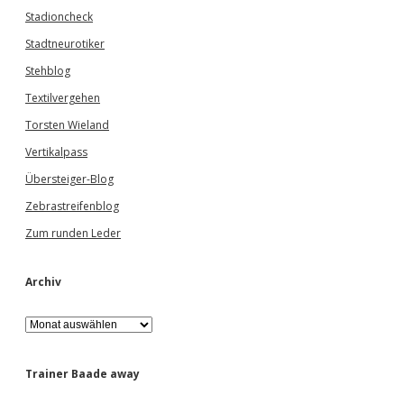
Stadioncheck
Stadtneurotiker
Stehblog
Textilvergehen
Torsten Wieland
Vertikalpass
Übersteiger-Blog
Zebrastreifenblog
Zum runden Leder
Archiv
A
r
c
h
Trainer Baade away
i
v