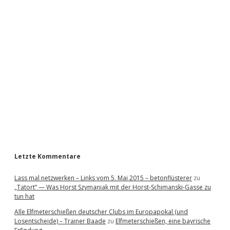
i
d
e
b
a
r
Letzte Kommentare
Lass mal netzwerken – Links vom 5. Mai 2015 – betonflüsterer
zu
„Tatort“ — Was Horst Szymaniak mit der Horst-Schimanski-Gasse zu
tun hat
Alle Elfmeterschießen deutscher Clubs im Europapokal (und
Losentscheide) – Trainer Baade
zu
Elfmeterschießen, eine bayrische