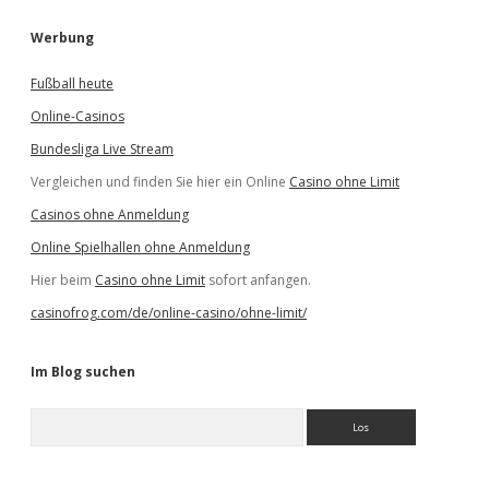
Werbung
Fußball heute
Online-Casinos
Bundesliga Live Stream
Vergleichen und finden Sie hier ein Online
Casino ohne Limit
Casinos ohne Anmeldung
Online Spielhallen ohne Anmeldung
Hier beim
Casino ohne Limit
sofort anfangen.
casinofrog.com/de/online-casino/ohne-limit/
Im Blog suchen
S
u
c
h