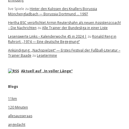
Erfindung
live Spiele
zu
Hinter den Kulissen des Knallers Borussia
Mönchengladbach — Borussia Dortmund … 1997
Hertha BSC verpflichtet Armin Reutershahn als neuen Assistenzcoach!
– Die Nachrichten
zu
Alle Trainer der Bundesliga in einer Liste
Lesenswerte Links – Kalenderwoche 45 in 2024 |
zu
Ronald Reng in
Ruhrort: „1974 — Eine deutsche Begegnung“
Ankündigung: „Nachspielzeit“ — Erstes Festival der Fußball-Literatur –
Trainer Baade
zu
Lesetermine
Aktuell auf „In voller Länge“
Blogs
11km
120 Minuten
allesausseraas
angedacht