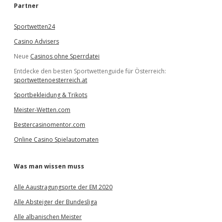
e
Partner
n
Sportwetten24
Casino Advisers
Neue
Casinos ohne Sperrdatei
Entdecke den besten Sportwettenguide für Österreich:
sportwettenoesterreich.at
Sportbekleidung & Trikots
Meister-Wetten.com
Bestercasinomentor.com
Online Casino Spielautomaten
Was man wissen muss
Alle Aaustragungsorte der EM 2020
Alle Absteiger der Bundesliga
Alle albanischen Meister