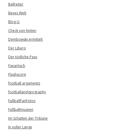
Ballreiter
Beves Welt
Blog-G
Check von hinten
Dembowski ermittelt
Der Libero
Der tödliche Pass
Fanartisch
Flashscore
football arguments
footballandgeography
FußballFanFotos
Fußballmuseen
Im Schatten der Tribüne
In voller Länge