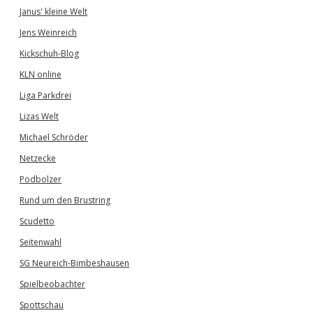
Janus' kleine Welt
Jens Weinreich
Kickschuh-Blog
KLN online
Liga Parkdrei
Lizas Welt
Michael Schröder
Netzecke
Podbolzer
Rund um den Brustring
Scudetto
Seitenwahl
SG Neureich-Bimbeshausen
Spielbeobachter
Spottschau