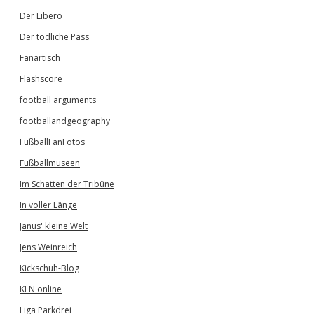
Der Libero
Der tödliche Pass
Fanartisch
Flashscore
football arguments
footballandgeography
FußballFanFotos
Fußballmuseen
Im Schatten der Tribüne
In voller Länge
Janus' kleine Welt
Jens Weinreich
Kickschuh-Blog
KLN online
Liga Parkdrei