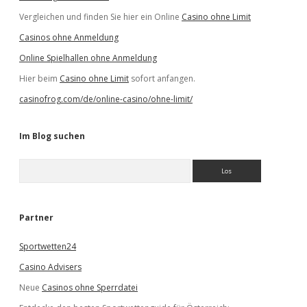
Vergleichen und finden Sie hier ein Online
Casino ohne Limit
Casinos ohne Anmeldung
Online Spielhallen ohne Anmeldung
Hier beim
Casino ohne Limit
sofort anfangen.
casinofrog.com/de/online-casino/ohne-limit/
Im Blog suchen
S
u
c
h
e
Partner
n
Sportwetten24
Casino Advisers
Neue
Casinos ohne Sperrdatei