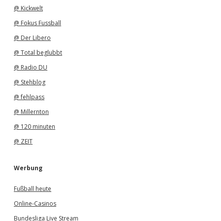
@ Kickwelt
@ Fokus Fussball
@ Der Libero
@ Total beglubbt
@ Radio DU
@ Stehblog
@ fehlpass
@ Millernton
@ 120 minuten
@ ZEIT
Werbung
Fußball heute
Online-Casinos
Bundesliga Live Stream