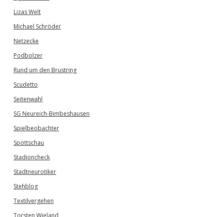
Lizas Welt
Michael Schröder
Netzecke
Podbolzer
Rund um den Brustring
Scudetto
Seitenwahl
SG Neureich-Bimbeshausen
Spielbeobachter
Spottschau
Stadioncheck
Stadtneurotiker
Stehblog
Textilvergehen
Torsten Wieland