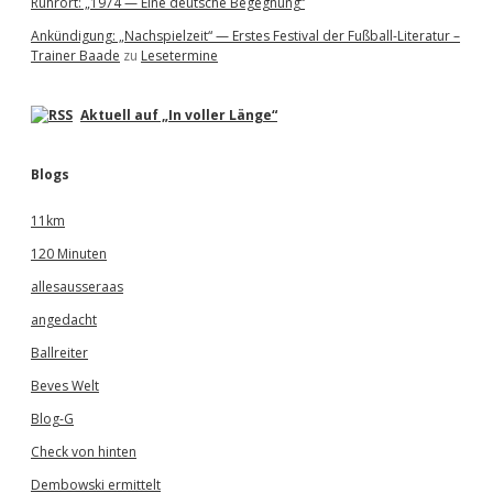
Ruhrort: „1974 — Eine deutsche Begegnung“
d
b
Ankündigung: „Nachspielzeit“ — Erstes Festival der Fußball-Literatur –
a
Trainer Baade
zu
Lesetermine
c
h
—
Aktuell auf „In voller Länge“
1
.
F
Blogs
C
K
11km
ö
l
120 Minuten
n
allesausseraas
angedacht
Ballreiter
Beves Welt
Blog-G
Check von hinten
Dembowski ermittelt