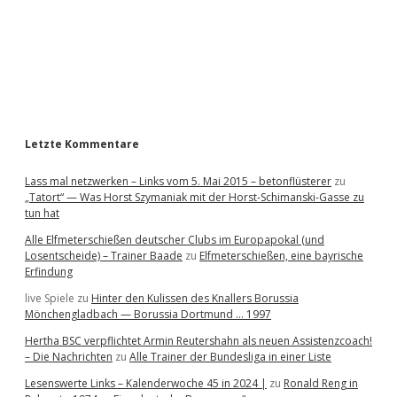
r
b
L
ä
a
n
g
e
r
:
B
o
Letzte Kommentare
r
u
Lass mal netzwerken – Links vom 5. Mai 2015 – betonflüsterer
zu
s
„Tatort“ — Was Horst Szymaniak mit der Horst-Schimanski-Gasse zu
s
tun hat
i
a
Alle Elfmeterschießen deutscher Clubs im Europapokal (und
M
Losentscheide) – Trainer Baade
zu
Elfmeterschießen, eine bayrische
ö
Erfindung
n
c
live Spiele
zu
Hinter den Kulissen des Knallers Borussia
h
Mönchengladbach — Borussia Dortmund … 1997
e
Hertha BSC verpflichtet Armin Reutershahn als neuen Assistenzcoach!
n
– Die Nachrichten
zu
Alle Trainer der Bundesliga in einer Liste
g
l
Lesenswerte Links – Kalenderwoche 45 in 2024 |
zu
Ronald Reng in
a