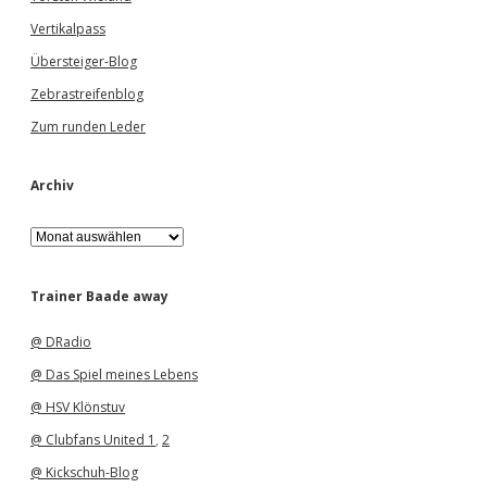
Vertikalpass
Übersteiger-Blog
Zebrastreifenblog
Zum runden Leder
Archiv
A
r
c
h
Trainer Baade away
i
v
@ DRadio
@ Das Spiel meines Lebens
@ HSV Klönstuv
@ Clubfans United 1
,
2
@ Kickschuh-Blog