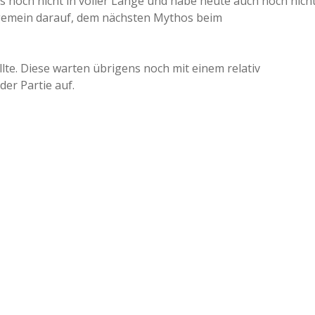
 noch nicht in voller Länge und habe heute auch noch nich
ungemein darauf, dem nächsten Mythos beim
llte. Diese warten übrigens noch mit einem relativ
r Partie auf.