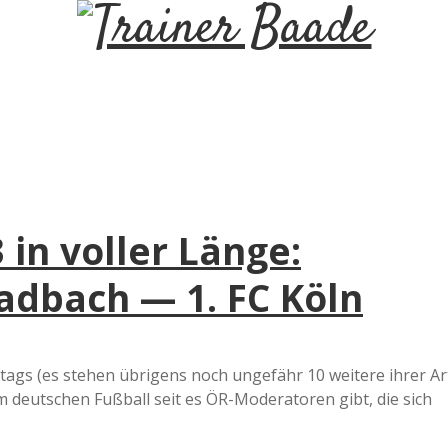
T
r
a
i
 in voller Länge:
n
dbach — 1. FC Köln
e
r
ags (es stehen übrigens noch ungefähr 10 weitere ihrer Ar
 im deutschen Fußball seit es ÖR-Moderatoren gibt, die sich
B