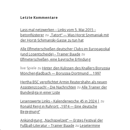
r
Letzte Kommentare
Lass mal netzwerken – Links vom 5. Mai 2015 –
betonflüsterer
zu
„Tatort“ — Was Horst Szymaniak mit
der Horst-Schimanski-Gasse zu tun hat
Alle Elfmeterschießen deutscher Clubs im Europapokal
(und Losentscheide) – Trainer Baade
zu
Elfmeterschießen, eine bayrische Erfindung
live Spiele
zu
Hinter den Kulissen des Knallers Borussia
Mönchengladbach — Borussia Dortmund … 1997
Hertha BSC verpflichtet Armin Reutershahn als neuen
Assistenzcoach! – Die Nachrichten
zu
Alle Trainer der
Bundesliga in einer Liste
Lesenswerte Links – Kalenderwoche 45 in 2024 |
zu
Ronald Reng in Ruhrort: „1974 — Eine deutsche
Begegnung“
Ankündigung: „Nachspielzeit“ — Erstes Festival der
Fußball-Literatur – Trainer Baade
zu
Lesetermine