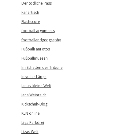
Der tödliche Pass
Fanartisch
Flashscore
football arguments
footballandgeography
FußballFanFotos
Fußballmuseen
Im Schatten der Tribüne
In voller Länge
Janus' kleine Welt
Jens Weinreich
Kickschuh-Blog
KLN online
Liga Parkdrei
Lizas Welt