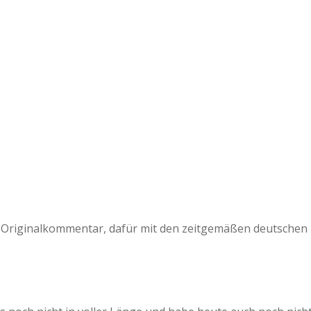
a
a
d
e
t Originalkommentar, dafür mit den zeitgemäßen deutschen