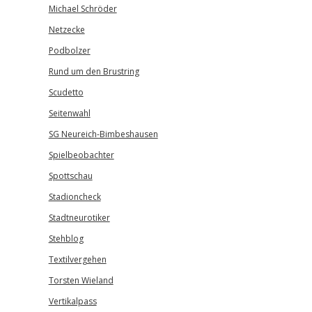
Michael Schröder
Netzecke
Podbolzer
Rund um den Brustring
Scudetto
Seitenwahl
SG Neureich-Bimbeshausen
Spielbeobachter
Spottschau
Stadioncheck
Stadtneurotiker
Stehblog
Textilvergehen
Torsten Wieland
Vertikalpass