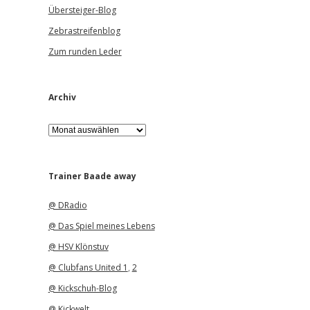
Übersteiger-Blog
Zebrastreifenblog
Zum runden Leder
Archiv
A
r
c
h
i
Trainer Baade away
v
@ DRadio
@ Das Spiel meines Lebens
@ HSV Klönstuv
@ Clubfans United 1
,
2
@ Kickschuh-Blog
@ Kickwelt