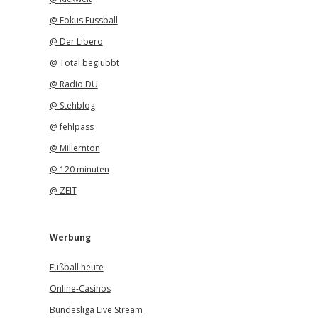
@ Fokus Fussball
@ Der Libero
@ Total beglubbt
@ Radio DU
@ Stehblog
@ fehlpass
@ Millernton
@ 120 minuten
@ ZEIT
Werbung
Fußball heute
Online-Casinos
Bundesliga Live Stream