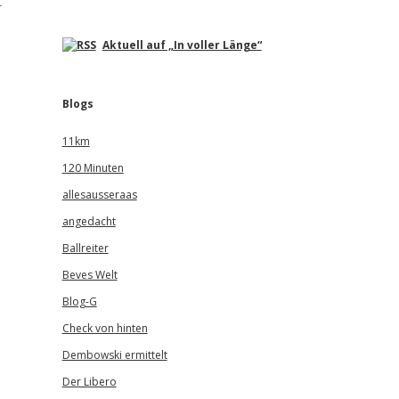
t
Aktuell auf „In voller Länge“
Blogs
11km
120 Minuten
allesausseraas
angedacht
Ballreiter
Beves Welt
Blog-G
Check von hinten
Dembowski ermittelt
Der Libero