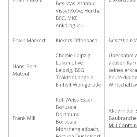
Besiktas Istanbul,
Vissel Kobe, Hertha
BSC, MKE
Ankaragücu
Erwin Markert
Kickers Offenbach
Besitzt ein 
Chemie Leipzig,
Übernahm w
Lokomotive
aktiven Karr
Hans-Bert
Leipzig, BSG
seines erkra
Matoul
Traktor Langeln,
heute diplo
Einheit Wenigerode
Wirtschaftsw
Rot-Weiss Essen,
Borussia
Aktiv in der
Dortmund,
Frank Mill
Baubranche, 
Borussia
Mill-Contain
Mönchengladbach,
Fortuna Düsseldorf