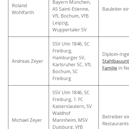
Bayern München,
Roland
AS Saint-Etienne,
Bauleiter ei
Wohlfarth
VfL Bochum, VfB
Leipzig,
Wuppertaler SV
SSV Ulm 1846, SC
Freiburg,
Diplom-Inge
Hamburger SV,
Andreas Zeyer
Stahlbauun
Karlsruher SC, VfL
Familie
in N
Bochum, SC
Freiburg
SSV Ulm 1846, SC
Freiburg, 1. FC
Kaiserslautern, SV
Waldhof
Betreiber ei
Michael Zeyer
Mannheim, MSV
Restaurant
Duisburg, VfB