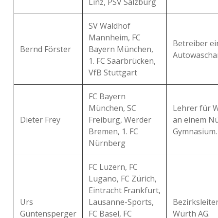
Linz, PSV Salzburg
SV Waldhof
Mannheim, FC
Betreiber ei
Bernd Förster
Bayern München,
Autowascha
1. FC Saarbrücken,
VfB Stuttgart
FC Bayern
München, SC
Lehrer für W
Dieter Frey
Freiburg, Werder
an einem N
Bremen, 1. FC
Gymnasium.
Nürnberg
FC Luzern, FC
Lugano, FC Zürich,
Eintracht Frankfurt,
Urs
Lausanne-Sports,
Bezirksleite
Güntensperger
FC Basel, FC
Würth AG.