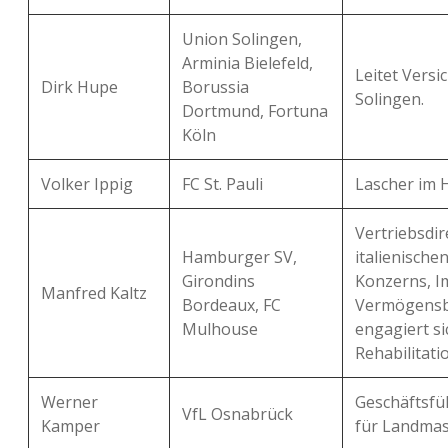
Union Solingen,
Arminia Bielefeld,
Leitet Vers
Dirk Hupe
Borussia
Solingen.
Dortmund, Fortuna
Köln
Volker Ippig
FC St. Pauli
Lascher im 
Vertriebsdir
Hamburger SV,
italienische
Girondins
Konzerns, I
Manfred Kaltz
Bordeaux, FC
Vermögensb
Mulhouse
engagiert si
Rehabilitat
Werner
Geschäftsfü
VfL Osnabrück
Kamper
für Landmas