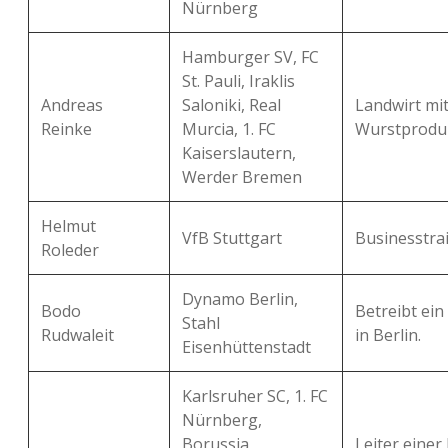
Nürnberg
Hamburger SV, FC
St. Pauli, Iraklis
Andreas
Saloniki, Real
Landwirt mi
Reinke
Murcia, 1. FC
Wurstproduk
Kaiserslautern,
Werder Bremen
Helmut
VfB Stuttgart
Businesstrai
Roleder
Dynamo Berlin,
Bodo
Betreibt ei
Stahl
Rudwaleit
in Berlin.
Eisenhüttenstadt
Karlsruher SC, 1. FC
Nürnberg,
Borussia
Leiter einer