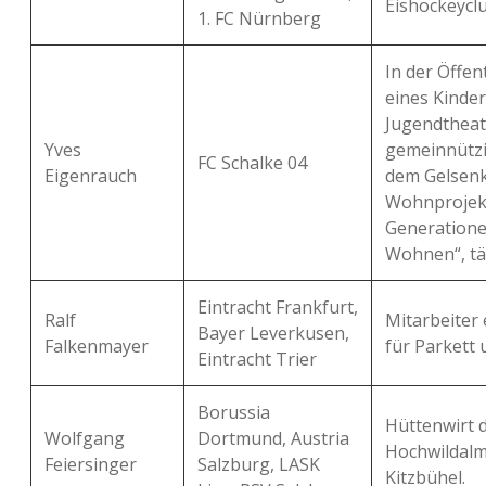
Eishockeyclu
1. FC Nürnberg
In der Öffen
eines Kinde
Jugendtheat
Yves
gemeinnützi
FC Schalke 04
Eigenrauch
dem Gelsenk
Wohnprojekt
Generation
Wohnen“, tät
Eintracht Frankfurt,
Ralf
Mitarbeiter
Bayer Leverkusen,
Falkenmayer
für Parkett 
Eintracht Trier
Borussia
Hüttenwirt 
Wolfgang
Dortmund, Austria
Hochwildalm
Feiersinger
Salzburg, LASK
Kitzbühel.