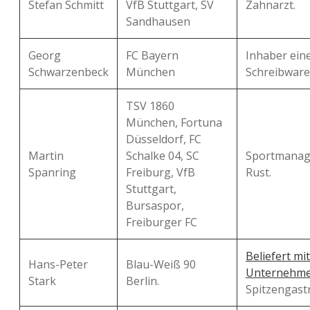
Stefan Schmitt
VfB Stuttgart, SV
Zahnarzt.
Sandhausen
Georg
FC Bayern
Inhaber ein
Schwarzenbeck
München
Schreibware
TSV 1860
München, Fortuna
Düsseldorf, FC
Martin
Schalke 04, SC
Sportmanag
Spanring
Freiburg, VfB
Rust.
Stuttgart,
Bursaspor,
Freiburger FC
Beliefert mi
Hans-Peter
Blau-Weiß 90
Unternehm
Stark
Berlin.
Spitzengast