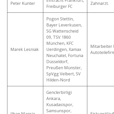
Eintracht Frankfurt,
Peter Kunter
Zahnarzt.
Freiburger FC
Pogon Stettin,
Bayer Leverkusen,
SG Wattenscheid
09, TSV 1860
München, KFC
Mitarbeiter 
Marek Lesniak
Uerdingen, Xamax
Autoteilefir
Neuchatel, Fortuna
Düsseldorf,
Preußen Münster,
SpVgg Velbert, SV
Hilden-Nord
Genclerbirligi
Ankara,
Kusadasispor,
Samsunspor,
Ilhan Mansiz
Eiskunstläuf