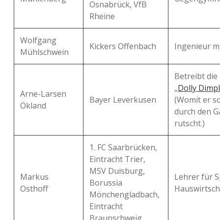
Osnabrück, VfB
Rheine
Wolfgang
Kickers Offenbach
Ingenieur m
Mühlschwein
Betreibt die
„
Dolly Dimp
Arne-Larsen
Bayer Leverkusen
(Womit er s
Ökland
durch den Ga
rutscht.)
1. FC Saarbrücken,
Eintracht Trier,
MSV Duisburg,
Markus
Lehrer für 
Borussia
Osthoff
Hauswirtsch
Mönchengladbach,
Eintracht
Braunschweig