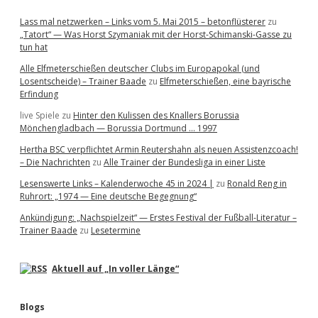
Lass mal netzwerken – Links vom 5. Mai 2015 – betonflüsterer
zu
„Tatort“ — Was Horst Szymaniak mit der Horst-Schimanski-Gasse zu
tun hat
Alle Elfmeterschießen deutscher Clubs im Europapokal (und
Losentscheide) – Trainer Baade
zu
Elfmeterschießen, eine bayrische
Erfindung
live Spiele
zu
Hinter den Kulissen des Knallers Borussia
Mönchengladbach — Borussia Dortmund … 1997
Hertha BSC verpflichtet Armin Reutershahn als neuen Assistenzcoach!
– Die Nachrichten
zu
Alle Trainer der Bundesliga in einer Liste
Lesenswerte Links – Kalenderwoche 45 in 2024 |
zu
Ronald Reng in
Ruhrort: „1974 — Eine deutsche Begegnung“
Ankündigung: „Nachspielzeit“ — Erstes Festival der Fußball-Literatur –
Trainer Baade
zu
Lesetermine
Aktuell auf „In voller Länge“
Blogs