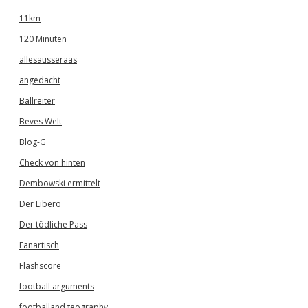
11km
120 Minuten
allesausseraas
angedacht
Ballreiter
Beves Welt
Blog-G
Check von hinten
Dembowski ermittelt
Der Libero
Der tödliche Pass
Fanartisch
Flashscore
football arguments
footballandgeography