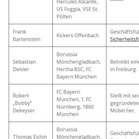
Hercules Alicante,
US Foggia, VSE St.
Pölten
Frank
Geschäftsf
Kickers Offenbach
Bartenstein
Sicherheitsf
Borussia
Sebastian
Mönchengladbach,
Betreibt ein
Deisler
Hertha BSC, FC
in Freiburg.
Bayern München
FC Bayern
Robert
Stellt mit s
München, 1. FC
„Bobby“
gegründeten
Nürnberg, 1860
Dekeyser
Möbel her.
München
Borussia
Geschäftsfü
Thomas Eichin
Mönchengladbach,