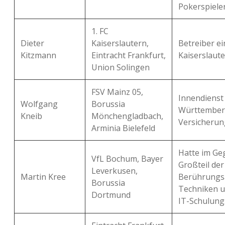
Pokerspieler
1. FC
Dieter
Kaiserslautern,
Betreiber e
Kitzmann
Eintracht Frankfurt,
Kaiserslaute
Union Solingen
FSV Mainz 05,
Innendienst
Wolfgang
Borussia
Württember
Kneib
Mönchengladbach,
Versicherun
Arminia Bielefeld
Hatte im Ge
VfL Bochum, Bayer
Großteil de
Leverkusen,
Martin Kree
Berührungs
Borussia
Techniken un
Dortmund
IT-Schulung