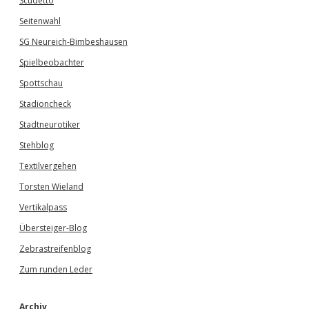
Scudetto
Seitenwahl
SG Neureich-Bimbeshausen
Spielbeobachter
Spottschau
Stadioncheck
Stadtneurotiker
Stehblog
Textilvergehen
Torsten Wieland
Vertikalpass
Übersteiger-Blog
Zebrastreifenblog
Zum runden Leder
Archiv