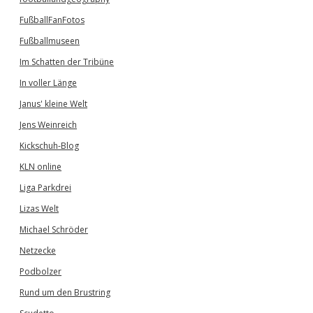
FußballFanFotos
Fußballmuseen
Im Schatten der Tribüne
In voller Länge
Janus' kleine Welt
Jens Weinreich
Kickschuh-Blog
KLN online
Liga Parkdrei
Lizas Welt
Michael Schröder
Netzecke
Podbolzer
Rund um den Brustring