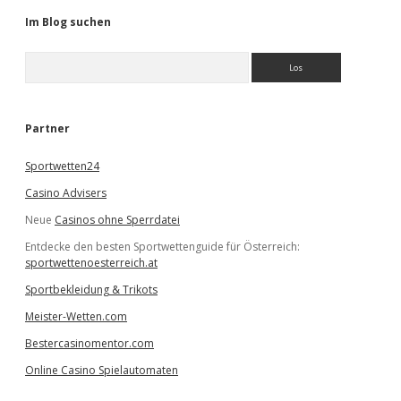
Im Blog suchen
S
u
c
h
e
Partner
n
Sportwetten24
Casino Advisers
Neue
Casinos ohne Sperrdatei
Entdecke den besten Sportwettenguide für Österreich:
sportwettenoesterreich.at
Sportbekleidung & Trikots
Meister-Wetten.com
Bestercasinomentor.com
Online Casino Spielautomaten