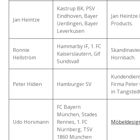
Kastrup BK, PSV
Eindhoven, Bayer
Jan Heintze
Jan Heintze
Uerdingen, Bayer
Products.
Leverkusen
Hammarby IF, 1. FC
Ronnie
Skandinavie
Kaiserslautern, Gif
Hellström
Hornbach.
Sundsvall
Kundendiens
Peter Hidien
Hamburger SV
Firma Peter
in Tangsted
FC Bayern
München, Stades
Udo Horsmann
Rennes, 1. FC
Möbeldesig
Nürnberg, TSV
1860 München