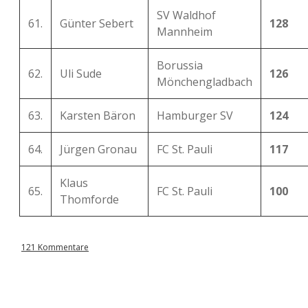
SV Waldhof
61.
Günter Sebert
128
Mannheim
Borussia
62.
Uli Sude
126
Mönchengladbach
63.
Karsten Bäron
Hamburger SV
124
64.
Jürgen Gronau
FC St. Pauli
117
Klaus
65.
FC St. Pauli
100
Thomforde
121 Kommentare