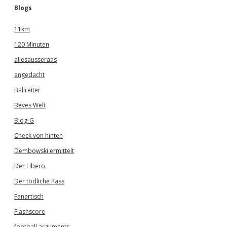
Blogs
11km
120 Minuten
allesausseraas
angedacht
Ballreiter
Beves Welt
Blog-G
Check von hinten
Dembowski ermittelt
Der Libero
Der tödliche Pass
Fanartisch
Flashscore
football arguments