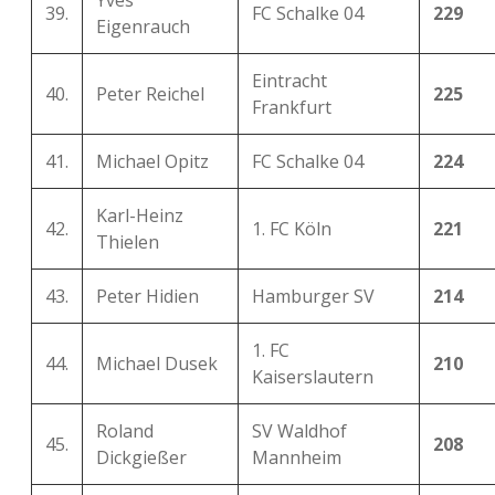
Yves
39.
FC Schalke 04
229
Eigenrauch
Eintracht
40.
Peter Reichel
225
Frankfurt
41.
Michael Opitz
FC Schalke 04
224
Karl-Heinz
42.
1. FC Köln
221
Thielen
43.
Peter Hidien
Hamburger SV
214
1. FC
44.
Michael Dusek
210
Kaiserslautern
Roland
SV Waldhof
45.
208
Dickgießer
Mannheim