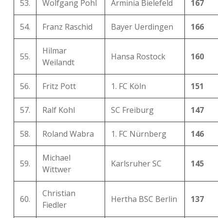
53.
Wolfgang Pohl
Arminia Bielefeld
167
54.
Franz Raschid
Bayer Uerdingen
166
Hilmar
55.
Hansa Rostock
160
Weilandt
56.
Fritz Pott
1. FC Köln
151
57.
Ralf Kohl
SC Freiburg
147
58.
Roland Wabra
1. FC Nürnberg
146
Michael
59.
Karlsruher SC
145
Wittwer
Christian
60.
Hertha BSC Berlin
137
Fiedler