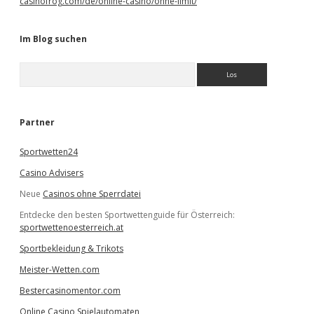
casinofrog.com/de/online-casino/ohne-limit/
Im Blog suchen
S
u
c
h
e
Partner
n
Sportwetten24
Casino Advisers
Neue
Casinos ohne Sperrdatei
Entdecke den besten Sportwettenguide für Österreich:
sportwettenoesterreich.at
Sportbekleidung & Trikots
Meister-Wetten.com
Bestercasinomentor.com
Online Casino Spielautomaten