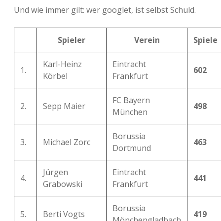
Und wie immer gilt: wer googlet, ist selbst Schuld.
Spieler
Verein
Spiele
Karl-Heinz
Eintracht
1.
602
Körbel
Frankfurt
FC Bayern
2.
Sepp Maier
498
München
Borussia
3.
Michael Zorc
463
Dortmund
Jürgen
Eintracht
4.
441
Grabowski
Frankfurt
Borussia
5.
Berti Vogts
419
Mönchengladbach