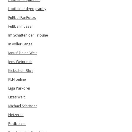
footballandgeography
FußballFanFotos
Fußballmuseen
Im Schatten der Tribüne
In voller Länge
Janus' kleine Welt
Jens Weinreich
Kickschuh-Blog
KLN online
Liga Parkdrei
Lizas Welt
Michael Schröder
Netzecke
Podbolzer