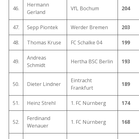
Hermann
46.
VfL Bochum
204
Gerland
47.
Sepp Piontek
Werder Bremen
203
48.
Thomas Kruse
FC Schalke 04
199
Andreas
49.
Hertha BSC Berlin
193
Schmidt
Eintracht
50.
Dieter Lindner
189
Frankfurt
51.
Heinz Strehl
1. FC Nürnberg
174
Ferdinand
52.
1. FC Nürnberg
168
Wenauer