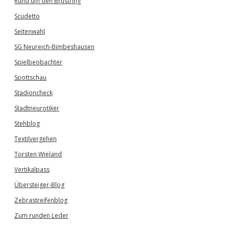
Rund um den Brustring
Scudetto
Seitenwahl
SG Neureich-Bimbeshausen
Spielbeobachter
Spottschau
Stadioncheck
Stadtneurotiker
Stehblog
Textilvergehen
Torsten Wieland
Vertikalpass
Übersteiger-Blog
Zebrastreifenblog
Zum runden Leder