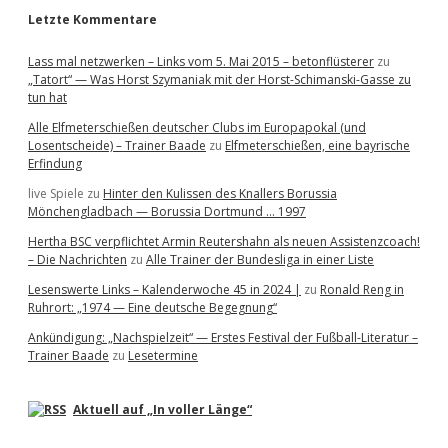
Letzte Kommentare
Lass mal netzwerken – Links vom 5. Mai 2015 – betonflüsterer
zu
„Tatort“ — Was Horst Szymaniak mit der Horst-Schimanski-Gasse zu
tun hat
Alle Elfmeterschießen deutscher Clubs im Europapokal (und
Losentscheide) – Trainer Baade
zu
Elfmeterschießen, eine bayrische
Erfindung
live Spiele
zu
Hinter den Kulissen des Knallers Borussia
Mönchengladbach — Borussia Dortmund … 1997
Hertha BSC verpflichtet Armin Reutershahn als neuen Assistenzcoach!
– Die Nachrichten
zu
Alle Trainer der Bundesliga in einer Liste
Lesenswerte Links – Kalenderwoche 45 in 2024 |
zu
Ronald Reng in
Ruhrort: „1974 — Eine deutsche Begegnung“
Ankündigung: „Nachspielzeit“ — Erstes Festival der Fußball-Literatur –
Trainer Baade
zu
Lesetermine
Aktuell auf „In voller Länge“