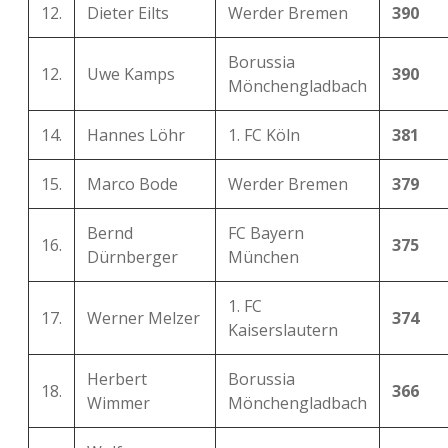
12.
Dieter Eilts
Werder Bremen
390
Borussia
12.
Uwe Kamps
390
Mönchengladbach
14.
Hannes Löhr
1. FC Köln
381
15.
Marco Bode
Werder Bremen
379
Bernd
FC Bayern
16.
375
Dürnberger
München
1. FC
17.
Werner Melzer
374
Kaiserslautern
Herbert
Borussia
18.
366
Wimmer
Mönchengladbach