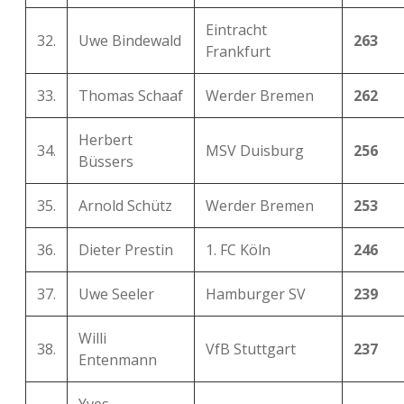
Eintracht
32.
Uwe Bindewald
263
Frankfurt
33.
Thomas Schaaf
Werder Bremen
262
Herbert
34.
MSV Duisburg
256
Büssers
35.
Arnold Schütz
Werder Bremen
253
36.
Dieter Prestin
1. FC Köln
246
37.
Uwe Seeler
Hamburger SV
239
Willi
38.
VfB Stuttgart
237
Entenmann