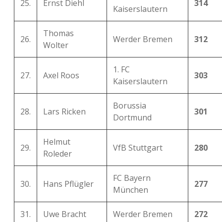
25.
Ernst Diehl
314
Kaiserslautern
Thomas
26.
Werder Bremen
312
Wolter
1. FC
27.
Axel Roos
303
Kaiserslautern
Borussia
28.
Lars Ricken
301
Dortmund
Helmut
29.
VfB Stuttgart
280
Roleder
FC Bayern
30.
Hans Pflügler
277
München
31.
Uwe Bracht
Werder Bremen
272