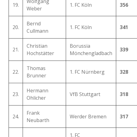
Wolfgang
19.
1. FC Köln
356
Weber
Bernd
20.
1. FC Köln
341
Cullmann
Christian
Borussia
21.
339
Hochstätter
Mönchengladbach
Thomas
22.
1. FC Nürnberg
328
Brunner
Hermann
23.
VfB Stuttgart
318
Ohlicher
Frank
24.
Werder Bremen
317
Neubarth
1. FC