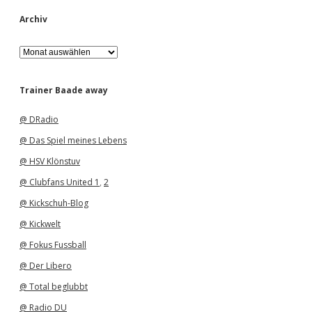
Archiv
A
r
c
h
Trainer Baade away
i
v
@ DRadio
@ Das Spiel meines Lebens
@ HSV Klönstuv
@ Clubfans United 1
,
2
@ Kickschuh-Blog
@ Kickwelt
@ Fokus Fussball
@ Der Libero
@ Total beglubbt
@ Radio DU