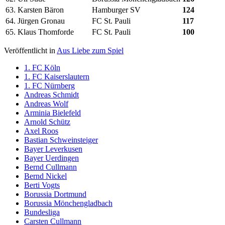
63.
Karsten Bäron
Hamburger SV
124
64.
Jürgen Gronau
FC St. Pauli
117
65.
Klaus Thomforde
FC St. Pauli
100
Veröffentlicht in
Aus Liebe zum Spiel
1. FC Köln
1. FC Kaiserslautern
1. FC Nürnberg
Andreas Schmidt
Andreas Wolf
Arminia Bielefeld
Arnold Schütz
Axel Roos
Bastian Schweinsteiger
Bayer Leverkusen
Bayer Uerdingen
Bernd Cullmann
Bernd Nickel
Berti Vogts
Borussia Dortmund
Borussia Mönchengladbach
Bundesliga
Carsten Cullmann