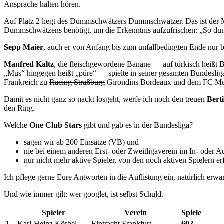
Ansprache halten hören.
Auf Platz 2 liegt des Dummschwätzers Dummschwätzer. Das ist der Ma
Dummschwätzens benötigt, um die Erkenntnis aufzufrischen: „So dum
Sepp Maier
, auch er von Anfang bis zum unfallbedingten Ende nur
Manfred Kaltz
, die fleischgewordene Banane — auf türkisch heißt 
„Mus“ hingegen heißt „püre“ — spielte in seiner gesamten Bundesliga
Frankreich zu
Racing Straßburg
Girondins Bordeaux und dem FC Mulho
Damit es nicht ganz so nackt losgeht, werfe ich noch den treuen
Bert
den Ring.
Welche
One Club Stars
gibt und gab es in der Bundesliga?
sagen wir ab 200 Einsätze (VB) und
nie bei einem anderen Erst- oder Zweitligaverein im In- oder A
nur nicht mehr aktive Spieler, von den noch aktiven Spielern e
Ich pflege gerne Eure Antworten in die Auflistung ein, natürlich erwar
Und wie immer gilt: wer googlet, ist selbst Schuld.
Spieler
Verein
Spiele
1.
Karl-Heinz Körbel
Eintracht Frankfurt
602