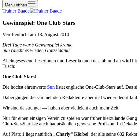
Menü öffnen
Trainer Baade
Gewinnspiel: One Club Stars
Veröffentlicht am 18. August 2010
Drei Tage war’s Gewinnspiel krank,
nun raucht es wieder, Gottseidank!
Alteingesessene Leserinnen und Leser kennen das: ab und an wird hie
Tusch:
One Club Stars!
Die höchst ehrenwerte
Sun
listet englische One-Club-Stars auf. Das si
Dabei gingen die sammelnden Redakteure aber mal wieder derart faul vo
Wir sind da strenger — haben aber vielleicht auch mehr Zeit.
Nur für einen einzigen Verein zu spielen war früher hierzulande Gan
Club-Star-Starliste auch hauptsächlich gewesene Profis an. In Dekaden
Auf Platz 1 liegt natürlich
„Charly“ Körbel
, der alle seine 602 Reko