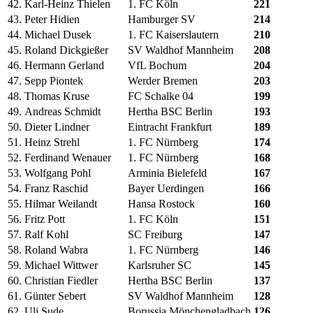
42.
Karl-Heinz Thielen
1. FC Köln
221
43.
Peter Hidien
Hamburger SV
214
44.
Michael Dusek
1. FC Kaiserslautern
210
45.
Roland Dickgießer
SV Waldhof Mannheim
208
46.
Hermann Gerland
VfL Bochum
204
47.
Sepp Piontek
Werder Bremen
203
48.
Thomas Kruse
FC Schalke 04
199
49.
Andreas Schmidt
Hertha BSC Berlin
193
50.
Dieter Lindner
Eintracht Frankfurt
189
51.
Heinz Strehl
1. FC Nürnberg
174
52.
Ferdinand Wenauer
1. FC Nürnberg
168
53.
Wolfgang Pohl
Arminia Bielefeld
167
54.
Franz Raschid
Bayer Uerdingen
166
55.
Hilmar Weilandt
Hansa Rostock
160
56.
Fritz Pott
1. FC Köln
151
57.
Ralf Kohl
SC Freiburg
147
58.
Roland Wabra
1. FC Nürnberg
146
59.
Michael Wittwer
Karlsruher SC
145
60.
Christian Fiedler
Hertha BSC Berlin
137
61.
Günter Sebert
SV Waldhof Mannheim
128
62.
Uli Sude
Borussia Mönchengladbach
126