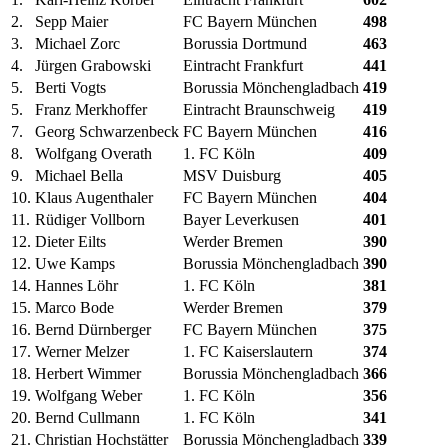
2.
Sepp Maier
FC Bayern München
498
3.
Michael Zorc
Borussia Dortmund
463
4.
Jürgen Grabowski
Eintracht Frankfurt
441
5.
Berti Vogts
Borussia Mönchengladbach
419
5.
Franz Merkhoffer
Eintracht Braunschweig
419
7.
Georg Schwarzenbeck
FC Bayern München
416
8.
Wolfgang Overath
1. FC Köln
409
9.
Michael Bella
MSV Duisburg
405
10.
Klaus Augenthaler
FC Bayern München
404
11.
Rüdiger Vollborn
Bayer Leverkusen
401
12.
Dieter Eilts
Werder Bremen
390
12.
Uwe Kamps
Borussia Mönchengladbach
390
14.
Hannes Löhr
1. FC Köln
381
15.
Marco Bode
Werder Bremen
379
16.
Bernd Dürnberger
FC Bayern München
375
17.
Werner Melzer
1. FC Kaiserslautern
374
18.
Herbert Wimmer
Borussia Mönchengladbach
366
19.
Wolfgang Weber
1. FC Köln
356
20.
Bernd Cullmann
1. FC Köln
341
21.
Christian Hochstätter
Borussia Mönchengladbach
339