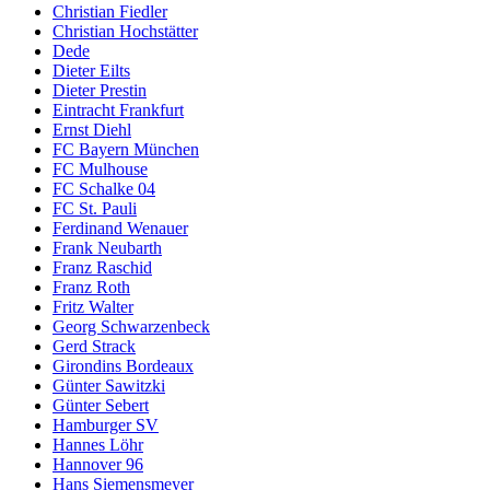
Christian Fiedler
Christian Hochstätter
Dede
Dieter Eilts
Dieter Prestin
Eintracht Frankfurt
Ernst Diehl
FC Bayern München
FC Mulhouse
FC Schalke 04
FC St. Pauli
Ferdinand Wenauer
Frank Neubarth
Franz Raschid
Franz Roth
Fritz Walter
Georg Schwarzenbeck
Gerd Strack
Girondins Bordeaux
Günter Sawitzki
Günter Sebert
Hamburger SV
Hannes Löhr
Hannover 96
Hans Siemensmeyer