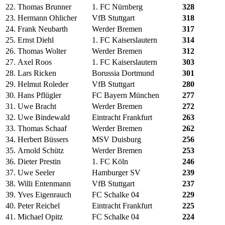
22.
Thomas Brunner
1. FC Nürnberg
328
23.
Hermann Ohlicher
VfB Stuttgart
318
24.
Frank Neubarth
Werder Bremen
317
25.
Ernst Diehl
1. FC Kaiserslautern
314
26.
Thomas Wolter
Werder Bremen
312
27.
Axel Roos
1. FC Kaiserslautern
303
28.
Lars Ricken
Borussia Dortmund
301
29.
Helmut Roleder
VfB Stuttgart
280
30.
Hans Pflügler
FC Bayern München
277
31.
Uwe Bracht
Werder Bremen
272
32.
Uwe Bindewald
Eintracht Frankfurt
263
33.
Thomas Schaaf
Werder Bremen
262
34.
Herbert Büssers
MSV Duisburg
256
35.
Arnold Schütz
Werder Bremen
253
36.
Dieter Prestin
1. FC Köln
246
37.
Uwe Seeler
Hamburger SV
239
38.
Willi Entenmann
VfB Stuttgart
237
39.
Yves Eigenrauch
FC Schalke 04
229
40.
Peter Reichel
Eintracht Frankfurt
225
41.
Michael Opitz
FC Schalke 04
224