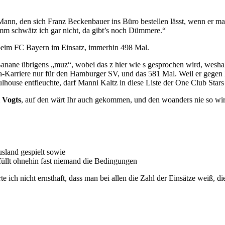
nn, den sich Franz Beckenbauer ins Büro bestellen lässt, wenn er mal
m schwätz ich gar nicht, da gibt’s noch Dümmere.“
 beim FC Bayern im Einsatz, immerhin 498 Mal.
Banane übrigens „muz“, wobei das z hier wie s gesprochen wird, wesha
-Karriere nur für den Hamburger SV, und das 581 Mal. Weil er gegen En
use entfleuchte, darf Manni Kaltz in diese Liste der One Club Star
i Vogts
, auf den wärt Ihr auch gekommen, und den woanders nie so wir
usland gespielt sowie
rfüllt ohnehin fast niemand die Bedingungen
te ich nicht ernsthaft, dass man bei allen die Zahl der Einsätze weiß, d