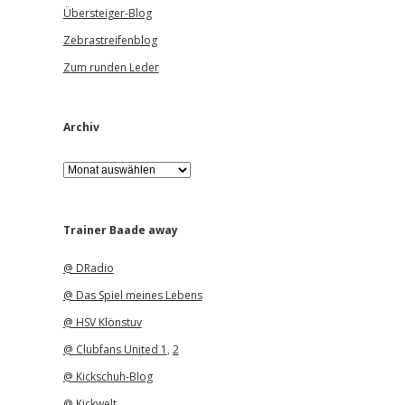
Übersteiger-Blog
Zebrastreifenblog
Zum runden Leder
Archiv
A
r
c
h
i
Trainer Baade away
v
@ DRadio
@ Das Spiel meines Lebens
@ HSV Klönstuv
@ Clubfans United 1
,
2
@ Kickschuh-Blog
@ Kickwelt