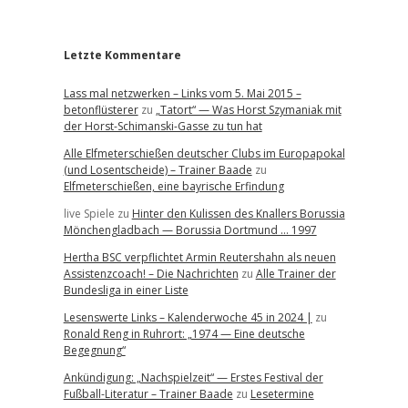
r
Letzte Kommentare
Lass mal netzwerken – Links vom 5. Mai 2015 –
betonflüsterer
zu
„Tatort“ — Was Horst Szymaniak mit
der Horst-Schimanski-Gasse zu tun hat
Alle Elfmeterschießen deutscher Clubs im Europapokal
(und Losentscheide) – Trainer Baade
zu
Elfmeterschießen, eine bayrische Erfindung
live Spiele
zu
Hinter den Kulissen des Knallers Borussia
Mönchengladbach — Borussia Dortmund … 1997
Hertha BSC verpflichtet Armin Reutershahn als neuen
Assistenzcoach! – Die Nachrichten
zu
Alle Trainer der
Bundesliga in einer Liste
Lesenswerte Links – Kalenderwoche 45 in 2024 |
zu
Ronald Reng in Ruhrort: „1974 — Eine deutsche
Begegnung“
Ankündigung: „Nachspielzeit“ — Erstes Festival der
Fußball-Literatur – Trainer Baade
zu
Lesetermine