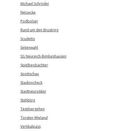
Michael Schröder
Netzecke
Podbolzer
Rund um den Brustring
Scudetto
Seitenwahl
SG Neureich-Bimbeshausen
Spielbeobachter
Spottschau
Stadioncheck
Stadtneurotiker
Stehblog
Textilvergehen
Torsten Wieland
Vertikalpass