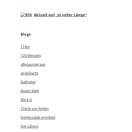
Aktuell auf „In voller Länge“
Blogs
11km
120 Minuten
allesausseraas
angedacht
Ballreiter
Beves Welt
Blog-G
Check von hinten
Dembowski ermittelt
Der Libero