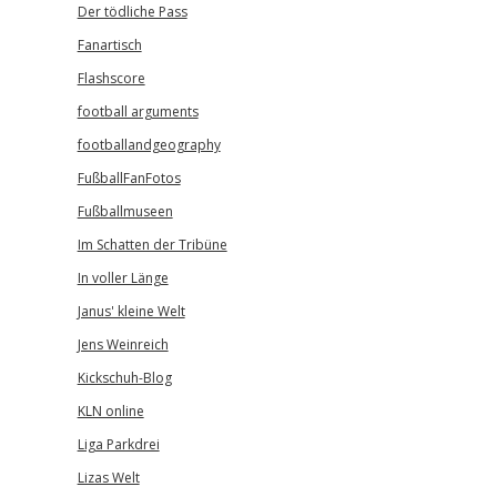
Der tödliche Pass
Fanartisch
Flashscore
football arguments
footballandgeography
FußballFanFotos
Fußballmuseen
Im Schatten der Tribüne
In voller Länge
Janus' kleine Welt
Jens Weinreich
Kickschuh-Blog
KLN online
Liga Parkdrei
Lizas Welt