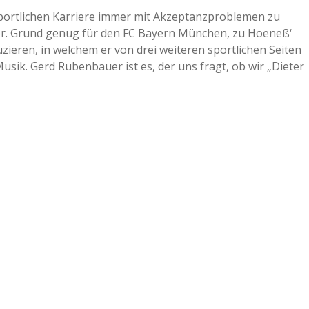
portlichen Karriere immer mit Akzeptanzproblemen zu
a
er. Grund genug für den FC Bayern München, zu Hoeneß‘
zieren, in welchem er von drei weiteren sportlichen Seiten
a
usik. Gerd Rubenbauer ist es, der uns fragt, ob wir „Dieter
d
e