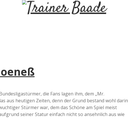
T
r
a
i
Hoeneß
n
e
Bundesligastürmer, die Fans lagen ihm, dem „Mr.
as aus heutigen Zeiten, denn der Grund bestand wohl darin
r
r wuchtiger Stürmer war, dem das Schöne am Spiel meist
 aufgrund seiner Statur einfach nicht so ansehnlich aus wie
B