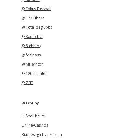
@ Fokus Fussball
@ Der Libero
@ Total beglubbt
@ Radio DU
@ Stehblog
@ fehlpass
@ Millernton
@ 120 minuten
@ ZEIT
Werbung
Fußball heute
Online-Casinos
Bundesliga Live Stream