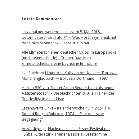
r
Letzte Kommentare
Lass mal netzwerken – Links vom 5. Mai 2015 –
betonflüsterer
zu
„Tatort“ — Was Horst Szymaniak mit
der Horst-Schimanski-Gasse zu tun hat
Alle Elfmeterschießen deutscher Clubs im Europapokal
(und Losentscheide) – Trainer Baade
zu
Elfmeterschießen, eine bayrische Erfindung
live Spiele
zu
Hinter den Kulissen des Knallers Borussia
Mönchengladbach — Borussia Dortmund … 1997
Hertha BSC verpflichtet Armin Reutershahn als neuen
Assistenzcoach! – Die Nachrichten
zu
Alle Trainer der
e
Bundesliga in einer Liste
Lesenswerte Links – Kalenderwoche 45 in 2024 |
zu
Ronald Reng in Ruhrort: „1974 — Eine deutsche
Begegnung“
Ankündigung: „Nachspielzeit“ — Erstes Festival der
Fußball-Literatur – Trainer Baade
zu
Lesetermine