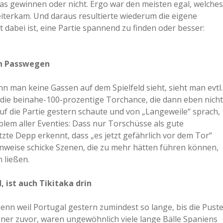
was gewinnen oder nicht. Ergo war den meisten egal, welches
terkam. Und daraus resultierte wiederum die eigene
dabei ist, eine Partie spannend zu finden oder besser:
en Passwegen
enn man keine Gassen auf dem Spielfeld sieht, sieht man evtl.
 die beinahe-100-prozentige Torchance, die dann eben nicht
auf die Partie gestern schaute und von „Langeweile“ sprach,
lem aller Eventies: Dass nur Torschüsse als gute
zte Depp erkennt, dass „es jetzt gefährlich vor dem Tor“
enweise schicke Szenen, die zu mehr hätten führen können,
 ließen.
 ist auch Tikitaka drin
Denn weil Portugal gestern zumindest so lange, bis die Pust
gner zuvor, waren ungewöhnlich viele lange Bälle Spaniens