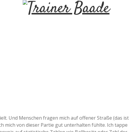
T
r
a
i
n
e
r
pielt. Und Menschen fragen mich auf offener Straße (das ist
B
ch mich von dieser Partie gut unterhalten fühlte. Ich tappe