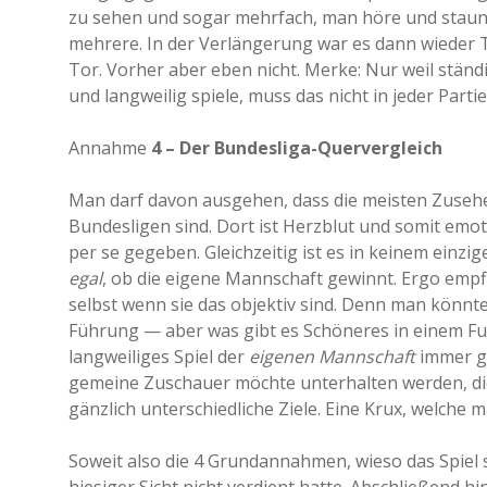
zu sehen und sogar mehrfach, man höre und staune
mehrere. In der Verlängerung war es dann wieder
Tor. Vorher aber eben nicht. Merke: Nur weil ständ
und langweilig spiele, muss das nicht in jeder Parti
Annahme
4 – Der Bundesliga-Quervergleich
Man darf davon ausgehen, dass die meisten Zusehe
Bundesligen sind. Dort ist Herzblut und somit em
per se gegeben. Gleichzeitig ist es in keinem einzi
egal
, ob die eigene Mannschaft gewinnt. Ergo empf
selbst wenn sie das objektiv sind. Denn man könnte
Führung — aber was gibt es Schöneres in einem Fuß
langweiliges Spiel der
eigenen Mannschaft
immer ge
gemeine Zuschauer möchte unterhalten werden, die
gänzlich unterschiedliche Ziele. Eine Krux, welche
Soweit also die 4 Grundannahmen, wieso das Spiel s