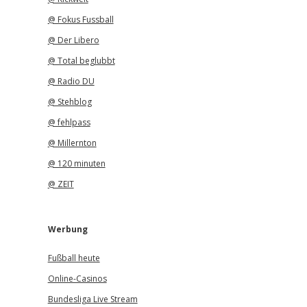
@ Fokus Fussball
@ Der Libero
@ Total beglubbt
@ Radio DU
@ Stehblog
@ fehlpass
@ Millernton
@ 120 minuten
@ ZEIT
Werbung
Fußball heute
Online-Casinos
Bundesliga Live Stream