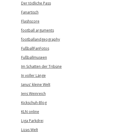
Der tödliche Pass
Fanartisch
Flashscore
football arguments
footballandgeography
FußballFanFotos
Fußballmuseen
Im Schatten der Tribüne
In voller Länge
Janus' kleine Welt
Jens Weinreich
Kickschuh-Blog
KLN online
Liga Parkdrei
Lizas Welt