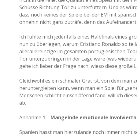
nicht in die Falle, die Qualität eines Spiels mit dem
Schüsse Richtung Tor zu unterfüttern. Und es würd
dass noch keines der Spiele bei der EM mit spanis
ohnehin nicht ganz zuträfe, denn das Aufeinandertr
Ich fühlte mich jedenfalls eines Halbfinals eines gr
nun zu überlegen, warum Cristiano Ronaldo so teil
allerallereinzige im gesamten portugiesischen Team
Tor unterzubringen in der Lage wäre (was wiederu
gehe ich lieber der Frage nach, wieso diese große
Gleichwohl es ein schmaler Grat ist, von dem man z
heruntergleiten kann, wenn man ein Spiel für „seh
Menschen schlicht einschläfernd fand, will ich diese
ab.
Annahme
1 – Mangelnde emotionale Involvierth
Spanien hasst man hierzulande noch immer nicht so, 