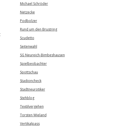
Michael Schröder
Netzecke
Podbolzer
Rund um den Brustring
t
Scudetto
Seitenwahl
SG Neureich-Bimbeshausen
Spielbeobachter
Spottschau
Stadioncheck
Stadtneurotiker
Stehblog
Textilvergehen
Torsten Wieland
Vertikalpass