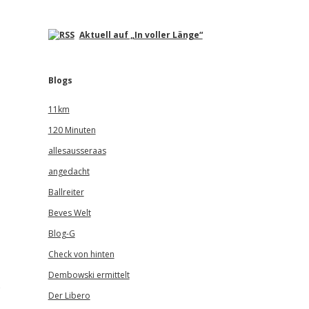
Aktuell auf „In voller Länge“
Blogs
11km
120 Minuten
allesausseraas
angedacht
Ballreiter
Beves Welt
Blog-G
Check von hinten
Dembowski ermittelt
e
Der Libero