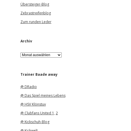
Übersteiger-Blog
Zebrastreifenblog
Zum runden Leder
Archiv
A
r
c
h
i
Trainer Baade away
v
@ DRadio
@ Das Spiel meines Lebens
@ HSV Klönstuv
@ Clubfans United 1
,
2
@ Kickschuh-Blog
@ Kickwelt