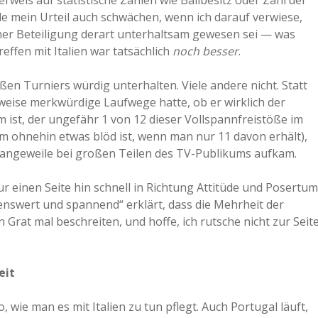
 Verweis auf statistische Zahlen wie Ballbesitz oder Zahl der
e mein Urteil auch schwächen, wenn ich darauf verwiese,
a
cher Beteiligung derart unterhaltsam gewesen sei — was
effen mit Italien war tatsächlich
noch besser
.
a
oßen Turniers würdig unterhalten. Viele andere nicht. Statt
weise merkwürdige Laufwege hatte, ob er wirklich der
d
 ist, der ungefähr 1 von 12 dieser Vollspannfreistöße im
m ohnehin etwas blöd ist, wenn man nur 11 davon erhält),
e
 Langeweile bei großen Teilen des TV-Publikums aufkam.
ur einen Seite hin schnell in Richtung Attitüde und Posertum
enswert und spannend“ erklärt, dass die Mehrheit der
n Grat mal beschreiten, und hoffe, ich rutsche nicht zur Seit
eit
wie man es mit Italien zu tun pflegt. Auch Portugal läuft,