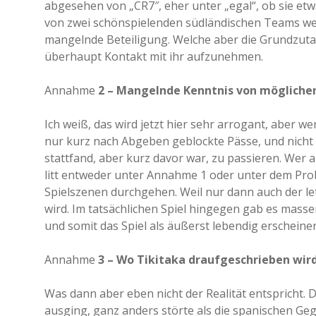
abgesehen von „CR7″, eher unter „egal“, ob sie et
von zwei schönspielenden südländischen Teams wei
mangelnde Beteiligung. Welche aber die Grundzutat 
überhaupt Kontakt mit ihr aufzunehmen.
Annahme
2 – Mangelnde Kenntnis von möglich
Ich weiß, das wird jetzt hier sehr arrogant, aber w
nur kurz nach Abgeben geblockte Pässe, und nicht
stattfand, aber kurz davor war, zu passieren. Wer 
litt entweder unter Annahme 1 oder unter dem Prob
Spielszenen durchgehen. Weil nur dann auch der let
wird. Im tatsächlichen Spiel hingegen gab es mass
und somit das Spiel als äußerst lebendig erscheinen
Annahme
3 – Wo Tikitaka draufgeschrieben wird,
Was dann aber eben nicht der Realität entspricht. 
ausging, ganz anders störte als die spanischen Ge