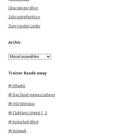
Übersteiger-Blog
Zebrastreifenblog
Zum runden Leder
Archiv
A
r
c
h
Trainer Baade away
i
v
@ DRadio
@ Das Spiel meines Lebens
@ HSV Klönstuv
@ Clubfans United 1
,
2
@ Kickschuh-Blog
@ Kickwelt