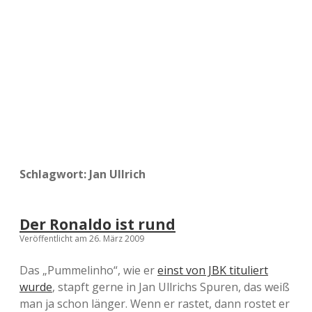
a
d
e
Schlagwort:
Jan Ullrich
Der Ronaldo ist rund
Veröffentlicht am 26. März 2009
Das „Pummelinho“, wie er
einst von JBK tituliert
wurde
, stapft gerne in Jan Ullrichs Spuren, das weiß
man ja schon länger. Wenn er rastet, dann rostet er