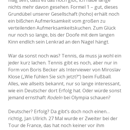
mag sein, dass es das noch gibt, ich habe lange
nichts mehr davon gesehen. Formel 1 – gut, dieses
Grundübel unserer Gesellschaft (hoho) erhält noch
ein bißchen Aufmerksamkeit vom großen zu
verteilenden Aufmerksamkeitskuchen. Zum Glück
nur noch so lange, bis der Doofe mit dem langen
Kinn endlich sein Lenkrad an den Nagel hängt.
War da sonst noch was? Tennis, da muss ja wohl ein
jeder kurz lachen. Tennis gibt es noch, aber nur in
Form von Boris Becker als Interviewer von Miroslav
Klose („Wie fühlen Sie sich jetzt?“) beim Fußball.
Alles, wie allseits bekannt, nur so lange interessant,
wie ein Deutscher dort Erfolg hat. Oder würde sonst
jemand ernsthaft
Rodeln
bei Olympia schauen?
Deutscher? Erfolg? Da gibt’s doch noch einen…
richtig, Jan Ullrich. 27 Mal wurde er Zweiter bei der
Tour de France, das hat noch keiner vor ihm