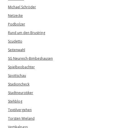
Michael Schröder
Netzecke
Podbolzer
Rund um den Brustring
Scudetto
Seitenwahl
SG Neureich-Bimbeshausen
Spielbeobachter
Spottschau
Stadioncheck
Stadtneurotiker
Stehblog
Textilvergehen
Torsten Wieland
Vertikalpass