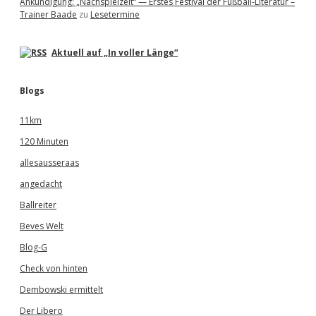
Ankündigung: „Nachspielzeit“ — Erstes Festival der Fußball-Literatur –
Trainer Baade
zu
Lesetermine
Aktuell auf „In voller Länge“
Blogs
11km
120 Minuten
allesausseraas
angedacht
Ballreiter
Beves Welt
Blog-G
Check von hinten
Dembowski ermittelt
Der Libero