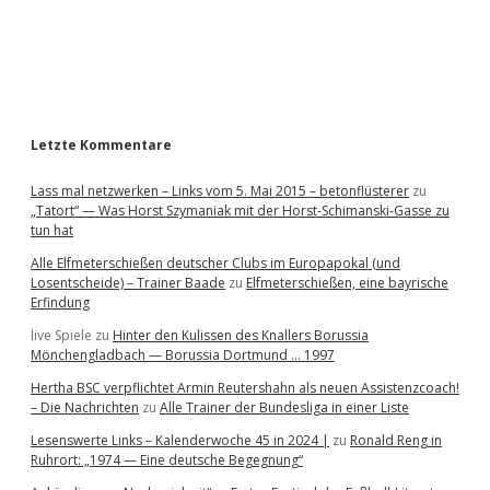
b
a
r
Letzte Kommentare
Lass mal netzwerken – Links vom 5. Mai 2015 – betonflüsterer
zu
„Tatort“ — Was Horst Szymaniak mit der Horst-Schimanski-Gasse zu
tun hat
Alle Elfmeterschießen deutscher Clubs im Europapokal (und
Losentscheide) – Trainer Baade
zu
Elfmeterschießen, eine bayrische
Erfindung
live Spiele
zu
Hinter den Kulissen des Knallers Borussia
Mönchengladbach — Borussia Dortmund … 1997
Hertha BSC verpflichtet Armin Reutershahn als neuen Assistenzcoach!
– Die Nachrichten
zu
Alle Trainer der Bundesliga in einer Liste
Lesenswerte Links – Kalenderwoche 45 in 2024 |
zu
Ronald Reng in
Ruhrort: „1974 — Eine deutsche Begegnung“