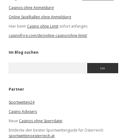
Casinos ohne Anmeldung
Online Spielhallen ohne Anmeldung
Hier beim
Casino ohne Limit
sofort anfangen.
casinofrog.com/de/online-casino/ohne-limit/
Im Blog suchen
S
u
c
h
e
Partner
n
Sportwetten24
Casino Advisers
Neue
Casinos ohne Sperrdatei
Entdecke den besten Sportwettenguide für Österreich:
sportwettenoesterreich.at