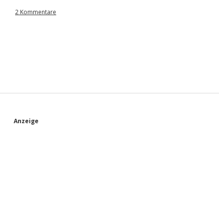
2 Kommentare
S
Anzeige
i
d
e