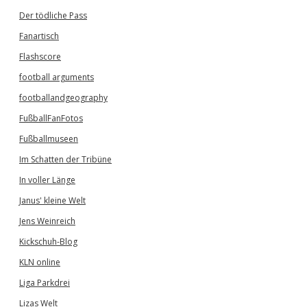
Der tödliche Pass
Fanartisch
Flashscore
football arguments
footballandgeography
FußballFanFotos
Fußballmuseen
Im Schatten der Tribüne
In voller Länge
Janus' kleine Welt
Jens Weinreich
Kickschuh-Blog
KLN online
Liga Parkdrei
Lizas Welt