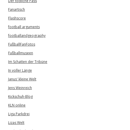
Der tödliche Pass
Fanartisch
Flashscore
football arguments
footballandgeography
FußballFanFotos
Fußballmuseen
Im Schatten der Tribüne
In voller Länge
Janus' kleine Welt
Jens Weinreich
Kickschuh-Blog
KLN online
Liga Parkdrei
Lizas Welt