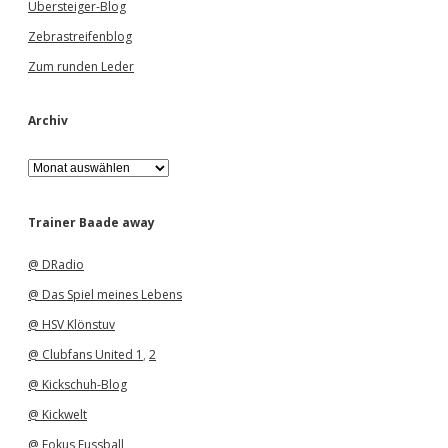
Übersteiger-Blog
Zebrastreifenblog
Zum runden Leder
Archiv
A
r
c
h
Trainer Baade away
i
v
@ DRadio
@ Das Spiel meines Lebens
@ HSV Klönstuv
@ Clubfans United 1
,
2
@ Kickschuh-Blog
@ Kickwelt
@ Fokus Fussball