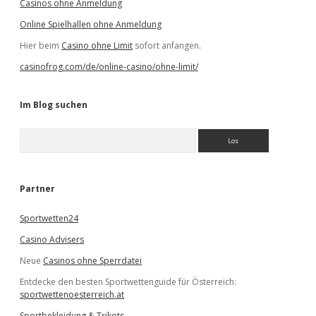
Casinos ohne Anmeldung
Online Spielhallen ohne Anmeldung
Hier beim
Casino ohne Limit
sofort anfangen.
casinofrog.com/de/online-casino/ohne-limit/
Im Blog suchen
S
u
c
h
e
Partner
n
Sportwetten24
Casino Advisers
Neue
Casinos ohne Sperrdatei
Entdecke den besten Sportwettenguide für Österreich:
sportwettenoesterreich.at
Sportbekleidung & Trikots