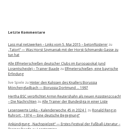
a
r
Letzte Kommentare
Lass mal netzwerken – Links vom 5. Mai 2015 – betonflüsterer
zu
„Tatort“ — Was Horst Szymaniak mit der Horst-Schimanski-Gasse zu
tun hat
Alle Elfmeterschießen deutscher Clubs im Europapokal (und
Losentscheide) – Trainer Baade
zu
Elfmeterschießen, eine bayrische
Erfindung
live Spiele
zu
Hinter den Kulissen des Knallers Borussia
Mönchengladbach — Borussia Dortmund … 1997
Hertha BSC verpflichtet Armin Reutershahn als neuen Assistenzcoach!
– Die Nachrichten
zu
Alle Trainer der Bundesliga in einer Liste
Lesenswerte Links – Kalenderwoche 45 in 2024 |
zu
Ronald Reng in
Ruhrort: „1974 — Eine deutsche Begegnung“
Ankündigung: „Nachspielzeit“ — Erstes Festival der Fußball-Literatur –