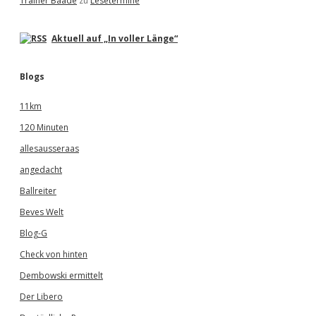
Trainer Baade
zu
Lesetermine
Aktuell auf „In voller Länge“
Blogs
11km
120 Minuten
allesausseraas
angedacht
Ballreiter
Beves Welt
Blog-G
Check von hinten
Dembowski ermittelt
Der Libero