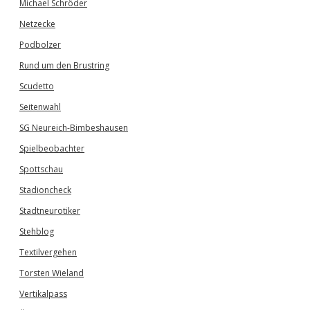
Michael Schröder
Netzecke
Podbolzer
Rund um den Brustring
Scudetto
Seitenwahl
SG Neureich-Bimbeshausen
Spielbeobachter
Spottschau
Stadioncheck
Stadtneurotiker
Stehblog
Textilvergehen
Torsten Wieland
Vertikalpass