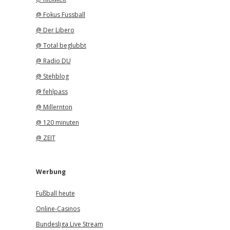
@ Fokus Fussball
@ Der Libero
@ Total beglubbt
@ Radio DU
@ Stehblog
@ fehlpass
@ Millernton
@ 120 minuten
@ ZEIT
Werbung
Fußball heute
Online-Casinos
Bundesliga Live Stream