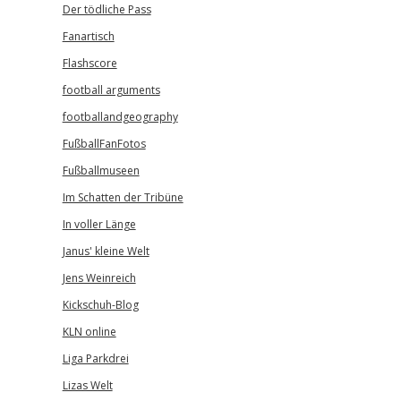
Der tödliche Pass
Fanartisch
Flashscore
football arguments
footballandgeography
FußballFanFotos
Fußballmuseen
Im Schatten der Tribüne
In voller Länge
Janus' kleine Welt
Jens Weinreich
Kickschuh-Blog
KLN online
Liga Parkdrei
Lizas Welt