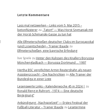
r
Letzte Kommentare
Lass mal netzwerken – Links vom 5. Mai 2015 –
betonflüsterer
zu
„Tatort“ — Was Horst Szymaniak mit
der Horst-Schimanski-Gasse zu tun hat
l
Alle Elfmeterschießen deutscher Clubs im Europapokal
(und Losentscheide) – Trainer Baade
zu
Elfmeterschießen, eine bayrische Erfindung
live Spiele
zu
Hinter den Kulissen des Knallers Borussia
Mönchengladbach — Borussia Dortmund … 1997
Hertha BSC verpflichtet Armin Reutershahn als neuen
Assistenzcoach! – Die Nachrichten
zu
Alle Trainer der
Bundesliga in einer Liste
Lesenswerte Links – Kalenderwoche 45 in 2024 |
zu
Ronald Reng in Ruhrort: „1974 — Eine deutsche
Begegnung“
Ankündigung: „Nachspielzeit“ — Erstes Festival der
Fußball-Literatur – Trainer Baade
zu
Lesetermine