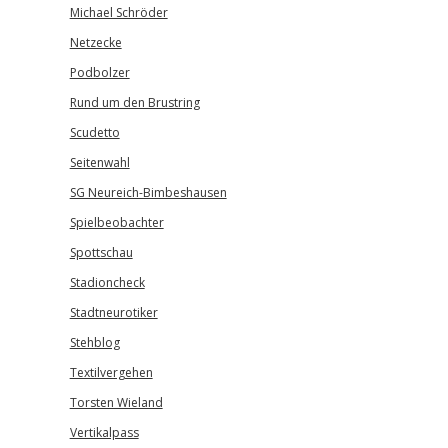
Michael Schröder
Netzecke
Podbolzer
Rund um den Brustring
Scudetto
Seitenwahl
SG Neureich-Bimbeshausen
Spielbeobachter
Spottschau
Stadioncheck
Stadtneurotiker
Stehblog
Textilvergehen
Torsten Wieland
Vertikalpass