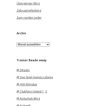
Übersteiger-Blog
Zebrastreifenblog
Zum runden Leder
Archiv
A
r
c
h
i
Trainer Baade away
v
@ DRadio
@ Das Spiel meines Lebens
@ HSV Klönstuv
@ Clubfans United 1
,
2
@ Kickschuh-Blog
@ Kickwelt