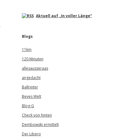
Aktuell auf „In voller Länge“
,
Blogs
11km
120 Minuten
allesausseraas
angedacht
Ballreiter
Beves Welt
Blog-G
Check von hinten
Dembowski ermittelt
Der Libero