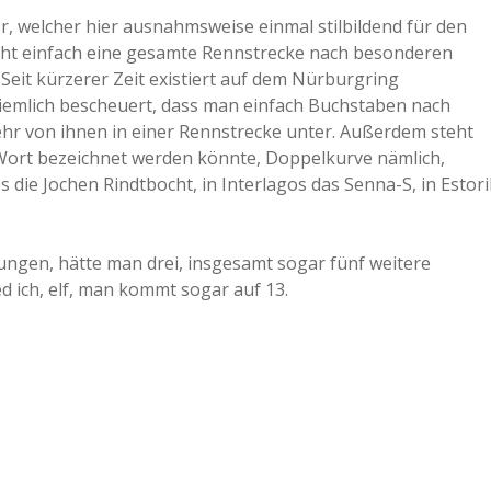
, welcher hier ausnahmsweise einmal stilbildend für den
a
cht einfach eine gesamte Rennstrecke nach besonderen
 Seit kürzerer Zeit existiert auf dem Nürburgring
a
ziemlich bescheuert, dass man einfach Buchstaben nach
r von ihnen in einer Rennstrecke unter. Außerdem steht
 Wort bezeichnet werden könnte, Doppelkurve nämlich,
d
 die Jochen Rindtbocht, in Interlagos das Senna-S, in Estori
e
ungen, hätte man drei, insgesamt sogar fünf weitere
ed ich, elf, man kommt sogar auf 13.