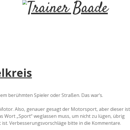
T
r
a
i
lkreis
n
e
em berühmten Spieler oder Straßen. Das war’s.
r
otor. Also, genauer gesagt der Motorsport, aber dieser ist
s Wort „Sport“ weglassen muss, um nicht zu lügen, übrig
B
 ist. Verbesserungsvorschläge bitte in die Kommentare.