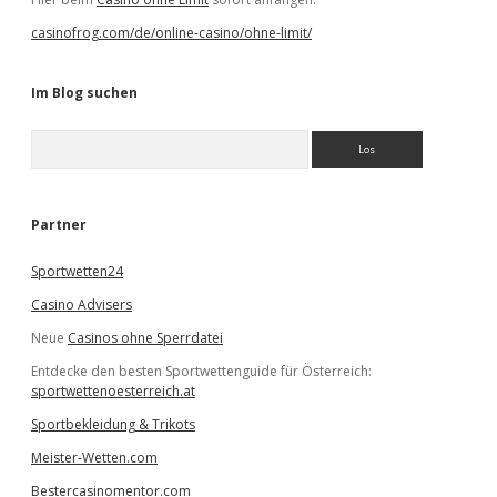
casinofrog.com/de/online-casino/ohne-limit/
Im Blog suchen
S
u
c
h
e
Partner
n
Sportwetten24
Casino Advisers
Neue
Casinos ohne Sperrdatei
Entdecke den besten Sportwettenguide für Österreich:
sportwettenoesterreich.at
Sportbekleidung & Trikots
Meister-Wetten.com
Bestercasinomentor.com