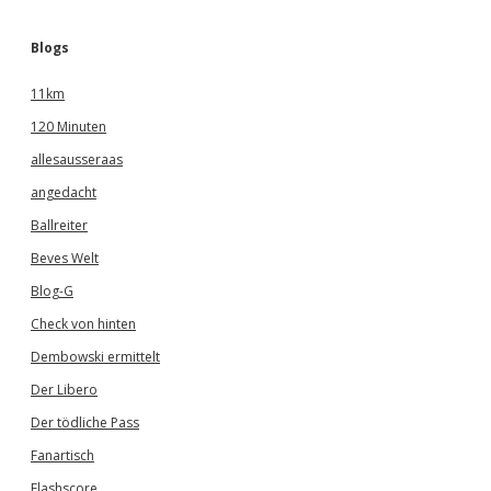
Blogs
11km
120 Minuten
allesausseraas
angedacht
Ballreiter
Beves Welt
Blog-G
Check von hinten
Dembowski ermittelt
Der Libero
Der tödliche Pass
Fanartisch
Flashscore