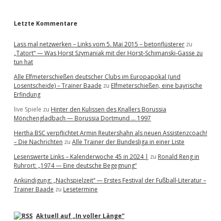
r
Letzte Kommentare
Lass mal netzwerken – Links vom 5. Mai 2015 – betonflüsterer
zu
„Tatort“ — Was Horst Szymaniak mit der Horst-Schimanski-Gasse zu
tun hat
Alle Elfmeterschießen deutscher Clubs im Europapokal (und
Losentscheide) – Trainer Baade
zu
Elfmeterschießen, eine bayrische
Erfindung
live Spiele
zu
Hinter den Kulissen des Knallers Borussia
Mönchengladbach — Borussia Dortmund … 1997
Hertha BSC verpflichtet Armin Reutershahn als neuen Assistenzcoach!
– Die Nachrichten
zu
Alle Trainer der Bundesliga in einer Liste
Lesenswerte Links – Kalenderwoche 45 in 2024 |
zu
Ronald Reng in
Ruhrort: „1974 — Eine deutsche Begegnung“
Ankündigung: „Nachspielzeit“ — Erstes Festival der Fußball-Literatur –
Trainer Baade
zu
Lesetermine
Aktuell auf „In voller Länge“