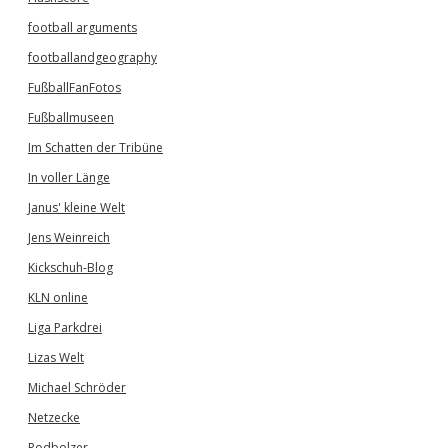
football arguments
footballandgeography
FußballFanFotos
Fußballmuseen
Im Schatten der Tribüne
In voller Länge
Janus' kleine Welt
Jens Weinreich
Kickschuh-Blog
KLN online
Liga Parkdrei
Lizas Welt
Michael Schröder
Netzecke
Podbolzer