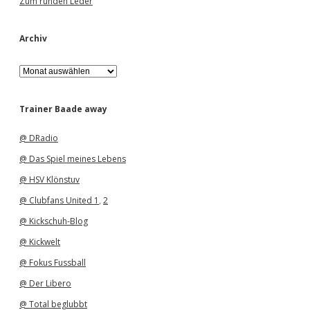
Zum runden Leder
Archiv
A
r
c
h
Trainer Baade away
i
v
@ DRadio
@ Das Spiel meines Lebens
@ HSV Klönstuv
@ Clubfans United 1
,
2
@ Kickschuh-Blog
@ Kickwelt
@ Fokus Fussball
@ Der Libero
@ Total beglubbt