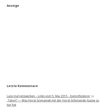
S
Anzeige
i
d
e
b
a
r
Letzte Kommentare
Lass mal netzwerken – Links vom 5. Mai 2015 – betonflüsterer
zu
„Tatort“ — Was Horst Szymaniak mit der Horst-Schimanski-Gasse zu
tun hat