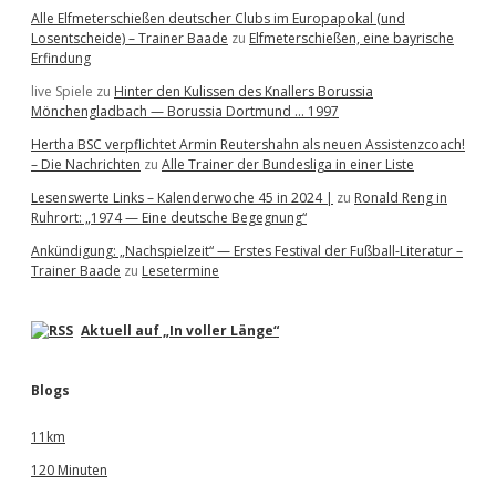
Alle Elfmeterschießen deutscher Clubs im Europapokal (und
Losentscheide) – Trainer Baade
zu
Elfmeterschießen, eine bayrische
Erfindung
live Spiele
zu
Hinter den Kulissen des Knallers Borussia
Mönchengladbach — Borussia Dortmund … 1997
Hertha BSC verpflichtet Armin Reutershahn als neuen Assistenzcoach!
– Die Nachrichten
zu
Alle Trainer der Bundesliga in einer Liste
Lesenswerte Links – Kalenderwoche 45 in 2024 |
zu
Ronald Reng in
Ruhrort: „1974 — Eine deutsche Begegnung“
Ankündigung: „Nachspielzeit“ — Erstes Festival der Fußball-Literatur –
Trainer Baade
zu
Lesetermine
Aktuell auf „In voller Länge“
Blogs
11km
120 Minuten