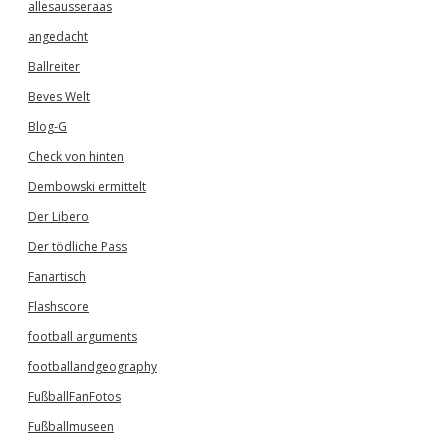
allesausseraas
angedacht
Ballreiter
Beves Welt
Blog-G
Check von hinten
Dembowski ermittelt
Der Libero
Der tödliche Pass
Fanartisch
Flashscore
football arguments
footballandgeography
FußballFanFotos
Fußballmuseen