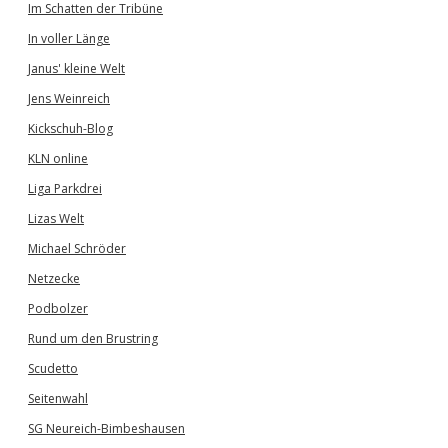
Im Schatten der Tribüne
In voller Länge
Janus' kleine Welt
Jens Weinreich
Kickschuh-Blog
KLN online
Liga Parkdrei
Lizas Welt
Michael Schröder
Netzecke
Podbolzer
Rund um den Brustring
Scudetto
Seitenwahl
SG Neureich-Bimbeshausen