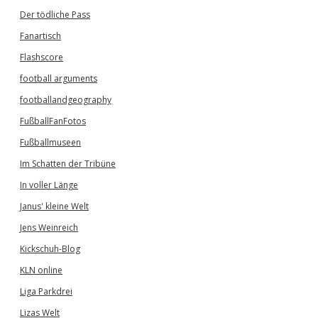
Der tödliche Pass
Fanartisch
Flashscore
football arguments
footballandgeography
FußballFanFotos
Fußballmuseen
Im Schatten der Tribüne
In voller Länge
Janus' kleine Welt
Jens Weinreich
Kickschuh-Blog
KLN online
Liga Parkdrei
Lizas Welt