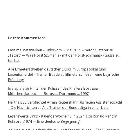
b
n
a
—
u
n
r
d
R
o
Letzte Kommentare
b
b
Lass mal netzwerken – Links vom 5. Mai 2015 – betonflüsterer
zu
é
„Tatort“ — Was Horst Szymaniak mit der Horst-Schimanski-Gasse zu
r
tun hat
y
n
Alle Elfmeterschießen deutscher Clubs im Europapokal (und
i
Losentscheide) – Trainer Baade
zu
Elfmeterschießen, eine bayrische
c
Erfindung
h
t
live Spiele
zu
Hinter den Kulissen des Knallers Borussia
Mönchengladbach — Borussia Dortmund … 1997
Hertha BSC verpflichtet Armin Reutershahn als neuen Assistenzcoach!
– Die Nachrichten
zu
Alle Trainer der Bundesliga in einer Liste
Lesenswerte Links – Kalenderwoche 45 in 2024 |
zu
Ronald Reng in
Ruhrort: „1974 — Eine deutsche Begegnung“