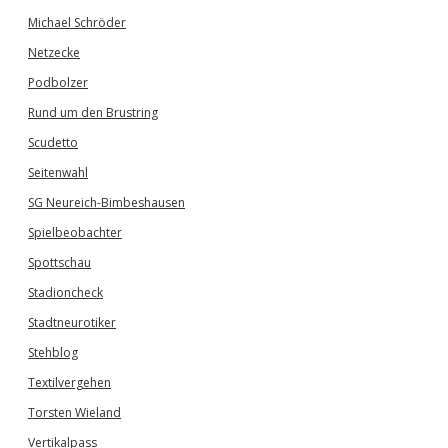
Michael Schröder
Netzecke
Podbolzer
Rund um den Brustring
Scudetto
Seitenwahl
SG Neureich-Bimbeshausen
Spielbeobachter
Spottschau
Stadioncheck
Stadtneurotiker
Stehblog
Textilvergehen
Torsten Wieland
Vertikalpass