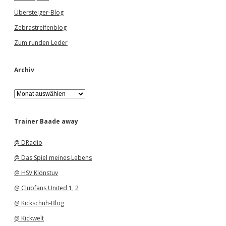
Übersteiger-Blog
Zebrastreifenblog
Zum runden Leder
Archiv
A
r
c
h
Trainer Baade away
i
v
@ DRadio
@ Das Spiel meines Lebens
@ HSV Klönstuv
@ Clubfans United 1
,
2
@ Kickschuh-Blog
@ Kickwelt