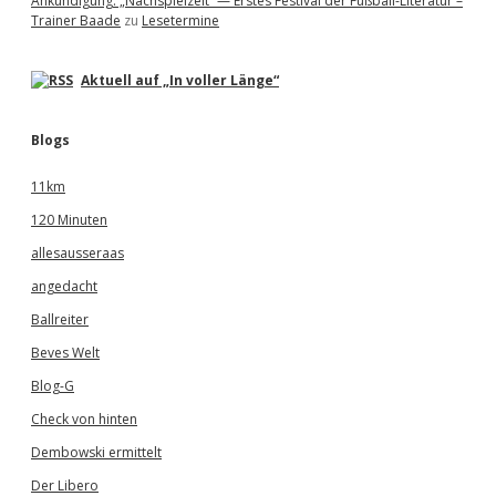
Ankündigung: „Nachspielzeit“ — Erstes Festival der Fußball-Literatur –
Trainer Baade
zu
Lesetermine
Aktuell auf „In voller Länge“
Blogs
11km
120 Minuten
allesausseraas
angedacht
Ballreiter
Beves Welt
Blog-G
Check von hinten
Dembowski ermittelt
Der Libero