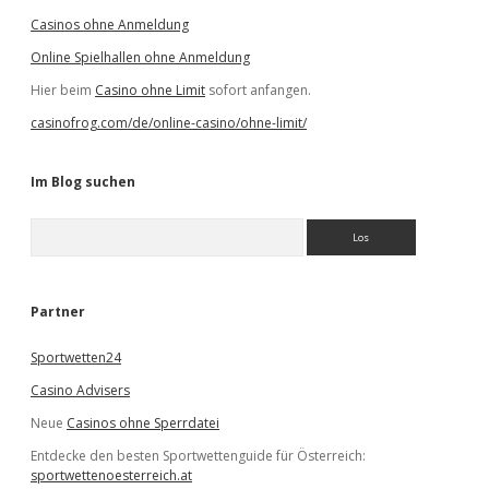
Casinos ohne Anmeldung
Online Spielhallen ohne Anmeldung
Hier beim
Casino ohne Limit
sofort anfangen.
casinofrog.com/de/online-casino/ohne-limit/
Im Blog suchen
S
u
c
h
e
Partner
n
Sportwetten24
Casino Advisers
Neue
Casinos ohne Sperrdatei
Entdecke den besten Sportwettenguide für Österreich:
sportwettenoesterreich.at