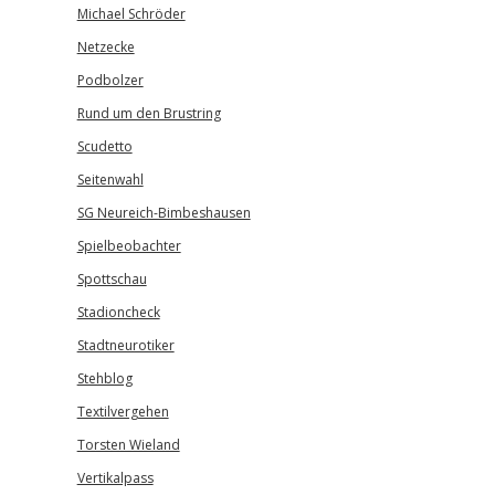
Michael Schröder
Netzecke
Podbolzer
Rund um den Brustring
Scudetto
Seitenwahl
SG Neureich-Bimbeshausen
Spielbeobachter
Spottschau
Stadioncheck
Stadtneurotiker
Stehblog
Textilvergehen
Torsten Wieland
Vertikalpass