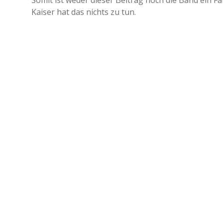
Somit ist weder dieser Beitrag noch die Band ein Fal
Kaiser hat das nichts zu tun.