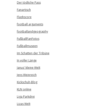
Der tödliche Pass
Fanartisch
Flashscore
football arguments
footballandgeography
FußballFanFotos
Fußballmuseen
Im Schatten der Tribüne
In voller Länge
Janus' kleine Welt
Jens Weinreich
Kickschuh-Blog
KLN online
Liga Parkdrei
Lizas Welt