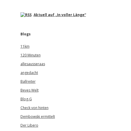
Aktuell auf „In voller Länge“
Blogs
11km
120 Minuten
allesausseraas
angedacht
Ballreiter
Beves Welt
Blog-G
Check von hinten
Dembowski ermittelt
Der Libero