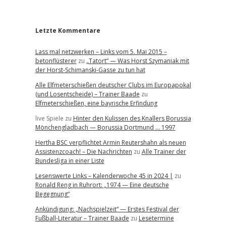
r
Letzte Kommentare
Lass mal netzwerken – Links vom 5. Mai 2015 –
betonflüsterer
zu
„Tatort“ — Was Horst Szymaniak mit
der Horst-Schimanski-Gasse zu tun hat
Alle Elfmeterschießen deutscher Clubs im Europapokal
(und Losentscheide) – Trainer Baade
zu
Elfmeterschießen, eine bayrische Erfindung
live Spiele
zu
Hinter den Kulissen des Knallers Borussia
Mönchengladbach — Borussia Dortmund … 1997
Hertha BSC verpflichtet Armin Reutershahn als neuen
Assistenzcoach! – Die Nachrichten
zu
Alle Trainer der
Bundesliga in einer Liste
Lesenswerte Links – Kalenderwoche 45 in 2024 |
zu
Ronald Reng in Ruhrort: „1974 — Eine deutsche
Begegnung“
Ankündigung: „Nachspielzeit“ — Erstes Festival der
Fußball-Literatur – Trainer Baade
zu
Lesetermine