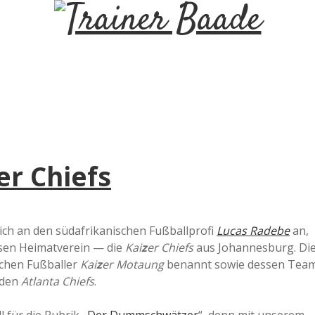
T
r
a
i
er Chiefs
n
e
ich an den südafrikanischen Fußballprofi
Lucas Radebe
an,
essen Heimatverein — die
Kai
z
er Chiefs
aus Johannesburg. Di
r
chen Fußballer
Kai
z
er Motaung
benannt sowie dessen Tea
 den
Atlanta Chiefs
.
B