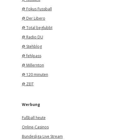
@ Fokus Fussball
@ Der Libero
@ Total beglubbt
@ Radio DU
@ Stehblog
@ fehlpass
@ Millernton
@ 120 minuten
@ ZEIT
Werbung
Fußball heute
Online-Casinos
Bundesliga Live Stream