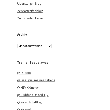
Übersteiger-Blog
Zebrastreifenblog
Zum runden Leder
Archiv
A
r
c
h
i
Trainer Baade away
v
@ DRadio
@ Das Spiel meines Lebens
@ HSV Klönstuv
@ Clubfans United 1
,
2
@ Kickschuh-Blog
@ Kickwelt