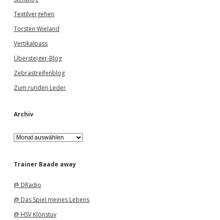
Textilvergehen
Torsten Wieland
Vertikalpass
Übersteiger-Blog
Zebrastreifenblog
Zum runden Leder
Archiv
A
r
c
h
Trainer Baade away
i
v
@ DRadio
@ Das Spiel meines Lebens
@ HSV Klönstuv