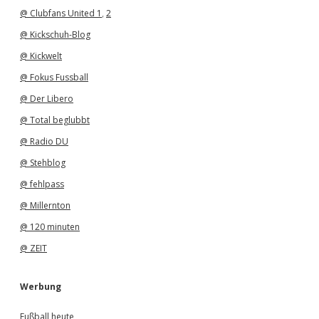
@ Clubfans United 1
,
2
@ Kickschuh-Blog
@ Kickwelt
@ Fokus Fussball
@ Der Libero
@ Total beglubbt
@ Radio DU
@ Stehblog
@ fehlpass
@ Millernton
@ 120 minuten
@ ZEIT
Werbung
Fußball heute