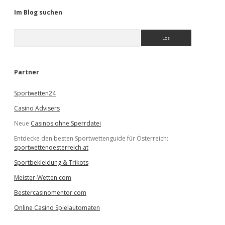
Im Blog suchen
S
u
c
h
e
Partner
n
Sportwetten24
Casino Advisers
Neue
Casinos ohne Sperrdatei
Entdecke den besten Sportwettenguide für Österreich:
sportwettenoesterreich.at
Sportbekleidung & Trikots
Meister-Wetten.com
Bestercasinomentor.com
Online Casino Spielautomaten