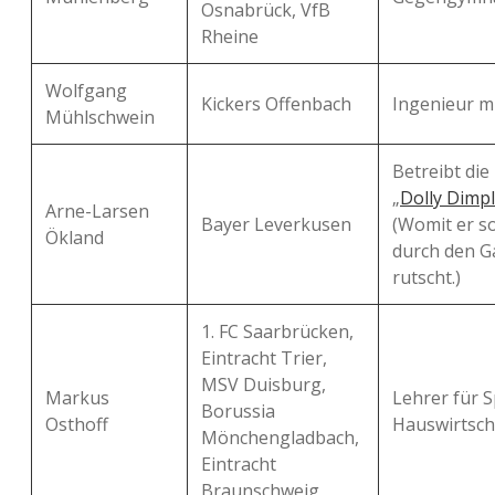
Osnabrück, VfB
Rheine
Wolfgang
Kickers Offenbach
Ingenieur m
Mühlschwein
Betreibt die
„
Dolly Dimp
Arne-Larsen
Bayer Leverkusen
(Womit er s
Ökland
durch den Ga
rutscht.)
1. FC Saarbrücken,
Eintracht Trier,
MSV Duisburg,
Markus
Lehrer für 
Borussia
Osthoff
Hauswirtsch
Mönchengladbach,
Eintracht
Braunschweig