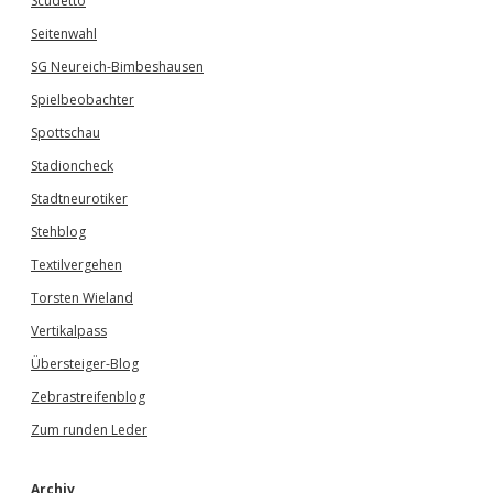
Scudetto
Seitenwahl
SG Neureich-Bimbeshausen
Spielbeobachter
Spottschau
Stadioncheck
Stadtneurotiker
Stehblog
Textilvergehen
Torsten Wieland
Vertikalpass
Übersteiger-Blog
Zebrastreifenblog
Zum runden Leder
Archiv