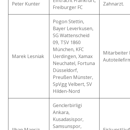
Eintracht Frankfurt,
Peter Kunter
Zahnarzt.
Freiburger FC
Pogon Stettin,
Bayer Leverkusen,
SG Wattenscheid
09, TSV 1860
München, KFC
Mitarbeiter 
Marek Lesniak
Uerdingen, Xamax
Autoteilefir
Neuchatel, Fortuna
Düsseldorf,
Preußen Münster,
SpVgg Velbert, SV
Hilden-Nord
Genclerbirligi
Ankara,
Kusadasispor,
Samsunspor,
Ilhan Mansiz
Eiskunstläuf