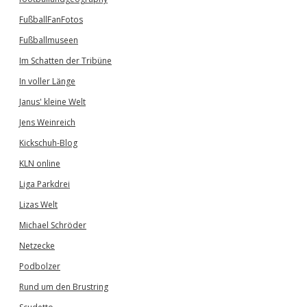
FußballFanFotos
Fußballmuseen
Im Schatten der Tribüne
In voller Länge
Janus' kleine Welt
Jens Weinreich
Kickschuh-Blog
KLN online
Liga Parkdrei
Lizas Welt
Michael Schröder
Netzecke
Podbolzer
Rund um den Brustring