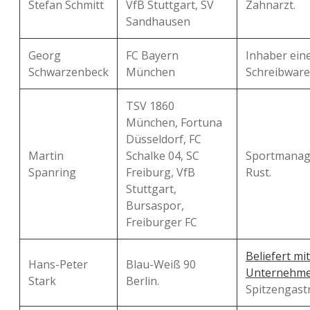
Stefan Schmitt
VfB Stuttgart, SV
Zahnarzt.
Sandhausen
Georg
FC Bayern
Inhaber ein
Schwarzenbeck
München
Schreibware
TSV 1860
München, Fortuna
Düsseldorf, FC
Martin
Schalke 04, SC
Sportmanag
Spanring
Freiburg, VfB
Rust.
Stuttgart,
Bursaspor,
Freiburger FC
Beliefert mi
Hans-Peter
Blau-Weiß 90
Unternehm
Stark
Berlin.
Spitzengast