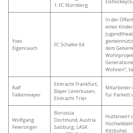
Eishockeyclu
1. FC Nürnberg
In der Öffen
eines Kinde
Jugendtheat
Yves
gemeinnützi
FC Schalke 04
Eigenrauch
dem Gelsenk
Wohnprojekt
Generation
Wohnen“, tät
Eintracht Frankfurt,
Ralf
Mitarbeiter
Bayer Leverkusen,
Falkenmayer
für Parkett 
Eintracht Trier
Borussia
Hüttenwirt 
Wolfgang
Dortmund, Austria
Hochwildalm
Feiersinger
Salzburg, LASK
Kitzbühel.