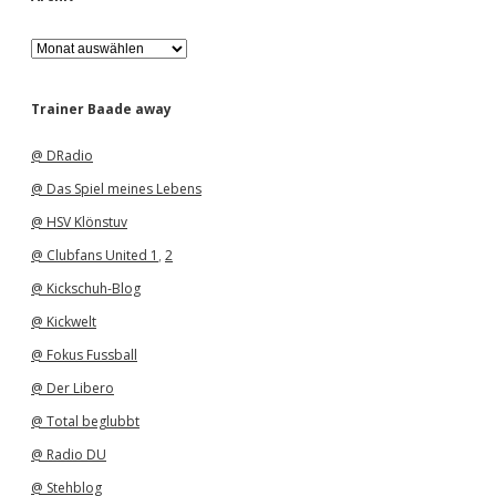
A
r
c
h
Trainer Baade away
i
v
@ DRadio
@ Das Spiel meines Lebens
@ HSV Klönstuv
@ Clubfans United 1
,
2
@ Kickschuh-Blog
@ Kickwelt
@ Fokus Fussball
@ Der Libero
@ Total beglubbt
@ Radio DU
@ Stehblog