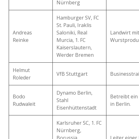
Nürnberg
Hamburger SV, FC
St. Pauli, Iraklis
Andreas
Saloniki, Real
Landwirt mi
Reinke
Murcia, 1. FC
Wurstproduk
Kaiserslautern,
Werder Bremen
Helmut
VfB Stuttgart
Businesstrai
Roleder
Dynamo Berlin,
Bodo
Betreibt ei
Stahl
Rudwaleit
in Berlin.
Eisenhüttenstadt
Karlsruher SC, 1. FC
Nürnberg,
Borussia
Leiter einer