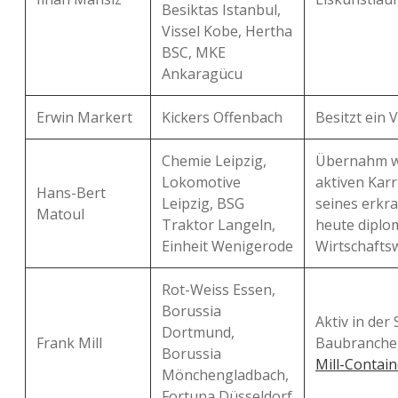
Besiktas Istanbul,
Vissel Kobe, Hertha
BSC, MKE
Ankaragücu
Erwin Markert
Kickers Offenbach
Besitzt ein 
Chemie Leipzig,
Übernahm w
Lokomotive
aktiven Karr
Hans-Bert
Leipzig, BSG
seines erkra
Matoul
Traktor Langeln,
heute diplo
Einheit Wenigerode
Wirtschaftsw
Rot-Weiss Essen,
Borussia
Aktiv in der
Dortmund,
Frank Mill
Baubranche, 
Borussia
Mill-Contain
Mönchengladbach,
Fortuna Düsseldorf