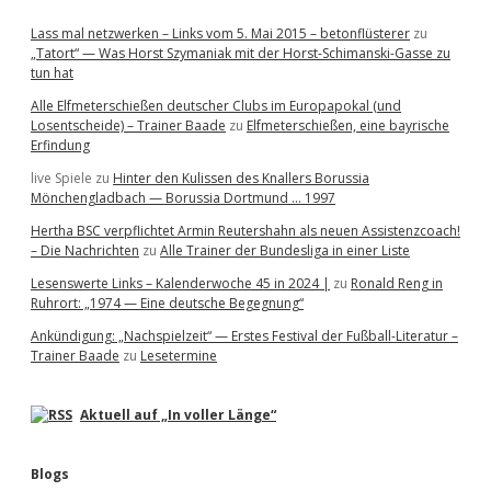
Lass mal netzwerken – Links vom 5. Mai 2015 – betonflüsterer
zu
„Tatort“ — Was Horst Szymaniak mit der Horst-Schimanski-Gasse zu
tun hat
Alle Elfmeterschießen deutscher Clubs im Europapokal (und
Losentscheide) – Trainer Baade
zu
Elfmeterschießen, eine bayrische
Erfindung
live Spiele
zu
Hinter den Kulissen des Knallers Borussia
Mönchengladbach — Borussia Dortmund … 1997
Hertha BSC verpflichtet Armin Reutershahn als neuen Assistenzcoach!
– Die Nachrichten
zu
Alle Trainer der Bundesliga in einer Liste
Lesenswerte Links – Kalenderwoche 45 in 2024 |
zu
Ronald Reng in
Ruhrort: „1974 — Eine deutsche Begegnung“
Ankündigung: „Nachspielzeit“ — Erstes Festival der Fußball-Literatur –
Trainer Baade
zu
Lesetermine
Aktuell auf „In voller Länge“
Blogs