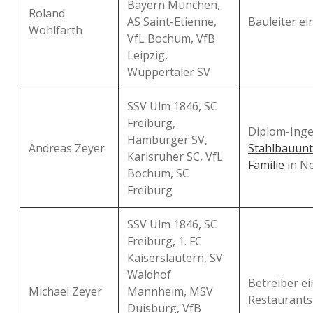
Bayern München,
Roland
AS Saint-Etienne,
Bauleiter ei
Wohlfarth
VfL Bochum, VfB
Leipzig,
Wuppertaler SV
SSV Ulm 1846, SC
Freiburg,
Diplom-Inge
Hamburger SV,
Andreas Zeyer
Stahlbauun
Karlsruher SC, VfL
Familie
in N
Bochum, SC
Freiburg
SSV Ulm 1846, SC
Freiburg, 1. FC
Kaiserslautern, SV
Waldhof
Betreiber ei
Michael Zeyer
Mannheim, MSV
Restaurant
Duisburg, VfB