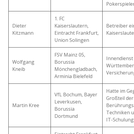
Pokerspieler
1. FC
Dieter
Kaiserslautern,
Betreiber e
Kitzmann
Eintracht Frankfurt,
Kaiserslaute
Union Solingen
FSV Mainz 05,
Innendienst
Wolfgang
Borussia
Württember
Kneib
Mönchengladbach,
Versicherun
Arminia Bielefeld
Hatte im Ge
VfL Bochum, Bayer
Großteil de
Leverkusen,
Martin Kree
Berührungs
Borussia
Techniken un
Dortmund
IT-Schulung