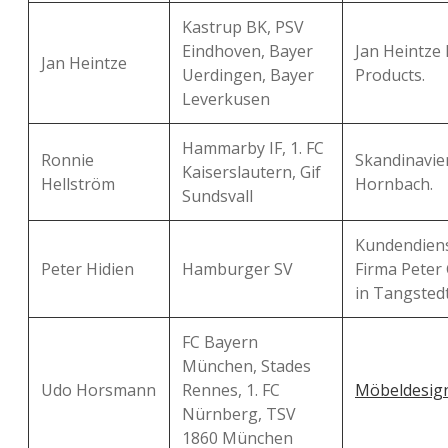
Kastrup BK, PSV
Eindhoven, Bayer
Jan Heintze
Jan Heintze
Uerdingen, Bayer
Products.
Leverkusen
Hammarby IF, 1. FC
Ronnie
Skandinavie
Kaiserslautern, Gif
Hellström
Hornbach.
Sundsvall
Kundendiens
Peter Hidien
Hamburger SV
Firma Peter
in Tangsted
FC Bayern
München, Stades
Udo Horsmann
Rennes, 1. FC
Möbeldesig
Nürnberg, TSV
1860 München