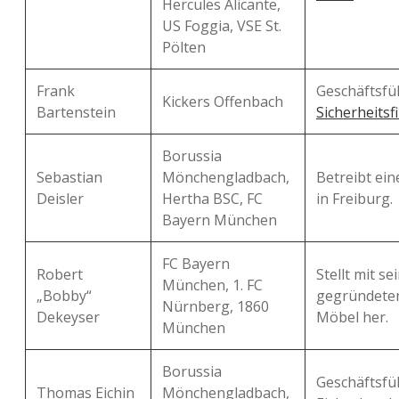
Hercules Alicante,
US Foggia, VSE St.
Pölten
Frank
Geschäftsf
Kickers Offenbach
Bartenstein
Sicherheitsf
Borussia
Sebastian
Mönchengladbach,
Betreibt ein
Deisler
Hertha BSC, FC
in Freiburg.
Bayern München
FC Bayern
Robert
Stellt mit s
München, 1. FC
„Bobby“
gegründeten
Nürnberg, 1860
Dekeyser
Möbel her.
München
Borussia
Geschäftsfü
Thomas Eichin
Mönchengladbach,