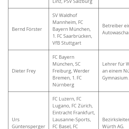
Linz, PSV Salzburg
SV Waldhof
Mannheim, FC
Betreiber ei
Bernd Förster
Bayern München,
Autowascha
1. FC Saarbrücken,
VfB Stuttgart
FC Bayern
München, SC
Lehrer für W
Dieter Frey
Freiburg, Werder
an einem N
Bremen, 1. FC
Gymnasium.
Nürnberg
FC Luzern, FC
Lugano, FC Zürich,
Eintracht Frankfurt,
Urs
Lausanne-Sports,
Bezirksleite
Güntensperger
FC Basel, FC
Würth AG.