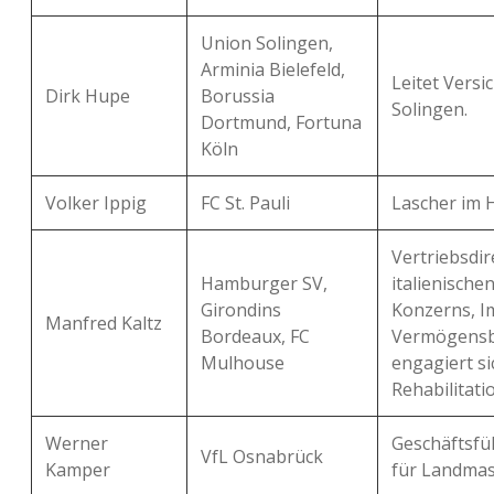
Union Solingen,
Arminia Bielefeld,
Leitet Vers
Dirk Hupe
Borussia
Solingen.
Dortmund, Fortuna
Köln
Volker Ippig
FC St. Pauli
Lascher im 
Vertriebsdir
Hamburger SV,
italienische
Girondins
Konzerns, I
Manfred Kaltz
Bordeaux, FC
Vermögensb
Mulhouse
engagiert si
Rehabilitat
Werner
Geschäftsfü
VfL Osnabrück
Kamper
für Landmas