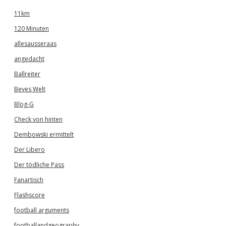
11km
120 Minuten
allesausseraas
angedacht
Ballreiter
Beves Welt
Blog-G
Check von hinten
Dembowski ermittelt
Der Libero
Der tödliche Pass
Fanartisch
Flashscore
football arguments
footballandgeography