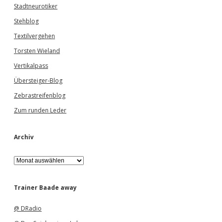
Stadtneurotiker
Stehblog
Textilvergehen
Torsten Wieland
Vertikalpass
Übersteiger-Blog
Zebrastreifenblog
Zum runden Leder
Archiv
A
r
c
h
Trainer Baade away
i
v
@ DRadio