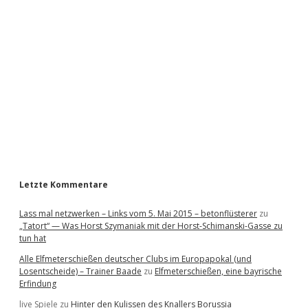
d
e
b
a
r
Letzte Kommentare
Lass mal netzwerken – Links vom 5. Mai 2015 – betonflüsterer
zu
„Tatort“ — Was Horst Szymaniak mit der Horst-Schimanski-Gasse zu
tun hat
Alle Elfmeterschießen deutscher Clubs im Europapokal (und
Losentscheide) – Trainer Baade
zu
Elfmeterschießen, eine bayrische
Erfindung
live Spiele
zu
Hinter den Kulissen des Knallers Borussia