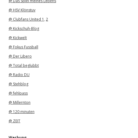
@ Das Spiel meines Lebens
@ HSV Klönstuv
@ Clubfans United 1
,
2
@ Kickschuh-Blog
@ Kickwelt
@ Fokus Fussball
@ Der Libero
@ Total beglubbt
@ Radio DU
@ Stehblog
@ fehlpass
@ Millernton
@ 120 minuten
@ ZEIT
Werbung