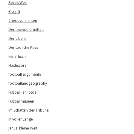
Beves Welt
Blog-G
Check von hinten
Dembowski ermittelt
Der Libero
Der tödliche Pass
Fanartisch
Flashscore
football arguments
footballandgeography
FußballFanFotos
Fußballmuseen
Im Schatten der Tribüne
In voller Länge
Janus' kleine Welt