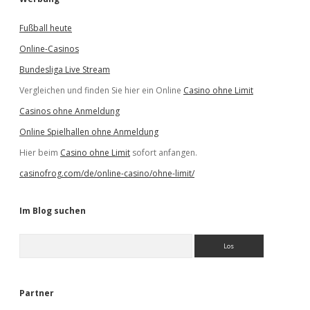
Fußball heute
Online-Casinos
Bundesliga Live Stream
Vergleichen und finden Sie hier ein Online
Casino ohne Limit
Casinos ohne Anmeldung
Online Spielhallen ohne Anmeldung
Hier beim
Casino ohne Limit
sofort anfangen.
casinofrog.com/de/online-casino/ohne-limit/
Im Blog suchen
S
u
c
h
e
Partner
n