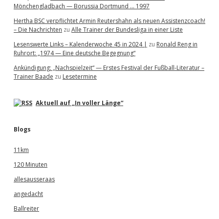
Mönchengladbach — Borussia Dortmund … 1997
Hertha BSC verpflichtet Armin Reutershahn als neuen Assistenzcoach!
– Die Nachrichten
zu
Alle Trainer der Bundesliga in einer Liste
Lesenswerte Links – Kalenderwoche 45 in 2024 |
zu
Ronald Reng in
Ruhrort: „1974 — Eine deutsche Begegnung“
Ankündigung: „Nachspielzeit“ — Erstes Festival der Fußball-Literatur –
Trainer Baade
zu
Lesetermine
Aktuell auf „In voller Länge“
Blogs
11km
120 Minuten
allesausseraas
angedacht
Ballreiter