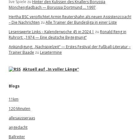
live Spiele
zu
Hinter den Kulissen des Knallers Borussia
Mönchengladbach — Borussia Dortmund … 1997
Hertha BSC verpflichtet Armin Reutershahn als neuen Assistenzcoach!
– Die Nachrichten
zu
Alle Trainer der Bundesliga in einer Liste
Lesenswerte Links – Kalenderwoche 45 in 2024 |
zu
Ronald Reng in
Ruhrort: „1974 — Eine deutsche Begegnung“
Ankündigung: „Nachspielzeit“ — Erstes Festival der Fußball-Literatur –
Trainer Baade
zu
Lesetermine
Aktuell auf „In voller Länge“
Blogs
11km
120 Minuten
allesausseraas
angedacht
Ballreiter