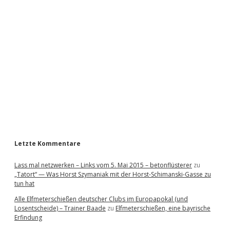
i
d
e
b
a
r
Letzte Kommentare
Lass mal netzwerken – Links vom 5. Mai 2015 – betonflüsterer
zu
„Tatort“ — Was Horst Szymaniak mit der Horst-Schimanski-Gasse zu
tun hat
Alle Elfmeterschießen deutscher Clubs im Europapokal (und
Losentscheide) – Trainer Baade
zu
Elfmeterschießen, eine bayrische
Erfindung