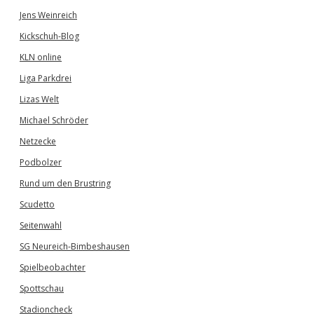
Jens Weinreich
Kickschuh-Blog
KLN online
Liga Parkdrei
Lizas Welt
Michael Schröder
Netzecke
Podbolzer
Rund um den Brustring
Scudetto
Seitenwahl
SG Neureich-Bimbeshausen
Spielbeobachter
Spottschau
Stadioncheck