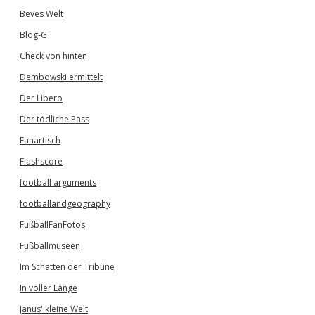
Beves Welt
Blog-G
Check von hinten
Dembowski ermittelt
Der Libero
Der tödliche Pass
Fanartisch
Flashscore
football arguments
footballandgeography
FußballFanFotos
Fußballmuseen
Im Schatten der Tribüne
In voller Länge
Janus' kleine Welt