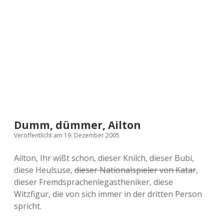
a
d
e
Dumm, dümmer, Ailton
Veröffentlicht am 19. Dezember 2005
Ailton, Ihr wißt schon, dieser Knilch, dieser Bubi,
diese Heulsuse,
dieser Nationalspieler von Katar
,
dieser Fremdsprachenlegastheniker, diese
Witzfigur, die von sich immer in der dritten Person
spricht.