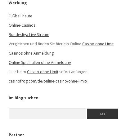
Werbung
Fußball heute
Online-Casinos
Bundesliga Live Stream
Vergleichen und finden Sie hier ein Online
Casino ohne Limit
Casinos ohne Anmeldung
Online Spielhallen ohne Anmeldung
Hier beim
Casino ohne Limit
sofort anfangen.
casinofrog.com/de/online-casino/ohne-limit/
Im Blog suchen
S
u
c
h
e
Partner
n