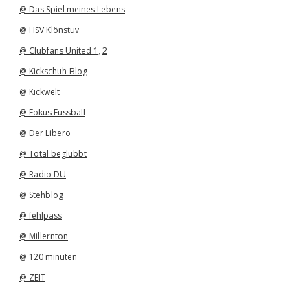
@ Das Spiel meines Lebens
@ HSV Klönstuv
@ Clubfans United 1
,
2
@ Kickschuh-Blog
@ Kickwelt
@ Fokus Fussball
@ Der Libero
@ Total beglubbt
@ Radio DU
@ Stehblog
@ fehlpass
@ Millernton
@ 120 minuten
@ ZEIT