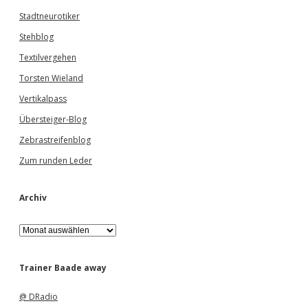
Stadtneurotiker
Stehblog
Textilvergehen
Torsten Wieland
Vertikalpass
Übersteiger-Blog
Zebrastreifenblog
Zum runden Leder
Archiv
A
r
c
h
Trainer Baade away
i
v
@ DRadio