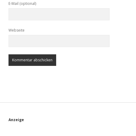
E-Mail (optional)
Webseite
S
Anzeige