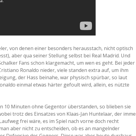
eler, von denen einer besonders herausstach, nicht optisch
st), aber qua seiner Stellung selbst bei Real Madrid. Und
Schalker Fans schon klargemacht, um wen es geht. Bei jeder
ristiano Ronaldo nieder, viele standen extra auf, um ihm
eigung, der Hass beinahe, war physisch spürbar, so laut
Ronaldo einmal etwas härter gefoult wird, allein, es nützte
en 10 Minuten ohne Gegentor überstanden, so blieben sie
wobei trotz des Einsatzes von Klaas-Jan Huntelaar, der imme
Laufweg frei wäre, es im Spiel nach vorne doch recht
 man aber nicht zu entscheiden, ob es an mangelnder
der Defensive des Gegners. Diese war aber heute durchaus