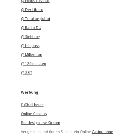
@ Fokus Fussball
r
@ Der Libero
@ Total beglubbt
@ Radio DU
@ Stehblog
@ fehlpass
@ Millernton
@ 120 minuten
@ ZEIT
Werbung
Fußball heute
Online-Casinos
Bundesliga Live Stream
Vergleichen und finden Sie hier ein Online
Casino ohne