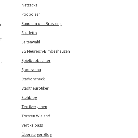
Netzecke
Podbolzer
n
Rund um den Brustring
Scudetto
r
Seitenwahl
SG Neureich-Bimbeshausen
,
Spielbeobachter
Spottschau
Stadioncheck
Stadtneurotiker
Stehblog
Textilvergehen
Torsten Wieland
Vertikalpass
Übersteiger-Blog