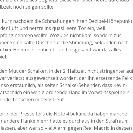
lbzeit noch zeigen sollte.
denn kurz nachdem die Schmähungen ihren Dezibel-Höhepunkt
 der Luft und netzte ins quasi leere Tor ein, weil
mpfang nehmen wollte. Wozu es nicht kam, sondern zur
 aber keine kalte Dusche für die Stimmung, Sekunden nach
 hier Heimrecht habe etc. und insgesamt war das alles
el.
 Mut der Schalker, in der 2. Halbzeit nicht stringenter au
ar verletzt ausgewechselt worden, der ihn ersetzende Felix
nso erstaunlich, als selten Schalke-Sehender, dass Kevin-
tatsächlich ein wenig ordnende Hand im Vorwärtsspiel sein
nde Trickchen mit einstreut.
er in der Presse teils die Note 4 bekam, da haben manche
der andere Flanke mehr hätte es durchaus in den Strafraum
u lassen, aber wer so viel Alarm gegen Real Madrid in dessen