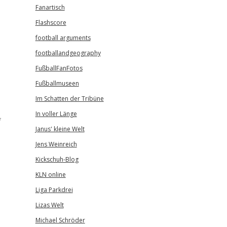
Fanartisch
Flashscore
football arguments
footballandgeography
FußballFanFotos
Fußballmuseen
Im Schatten der Tribüne
In voller Länge
f
Janus' kleine Welt
Jens Weinreich
Kickschuh-Blog
KLN online
Liga Parkdrei
Lizas Welt
Michael Schröder