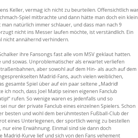
ens Keller, vermag ich nicht zu beurteilen. Offensichtlich wa
 Schmach-Spiel mitbrachte und dann hätte man doch ein klein
t man natürlich immer schlauer, und dass man nach 9
ugt nicht ins Messer laufen möchte, ist verständlich. Ein
al nicht annähernd verhindern.
 Schalker ihre Fansongs fast alle vom MSV geklaut hatten.
lé und sowas. Unproblematischer als erwartet verliefen
 Straßenbahnen, aber sowohl auf dem Hin- als auch auf dem
ngesprenkselten Madrid-Fans, auch vielen weiblichen,
s gesamte Spiel über auf ein paar seltene „Madrid!
e ich noch, dass Joel Matip seinen eigenen Fanclub
ip!“ rufen. So wenige waren es jedenfalls und so
ei nur der private Fanclub eines einzelnen Spielers. Schon
m der besten und wohl dem berühmtesten Fußball-Club der
rot eines Unterlegenen, der sportlich wenig zu bestellen
, nur eine Erwähnung. Einmal sind sie dann doch
die Madrid-Kurve lief und sich von den Fans vehement