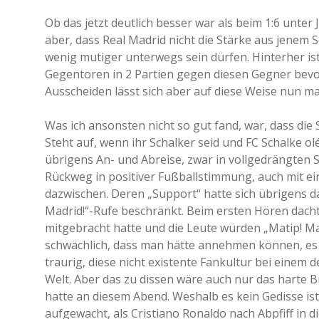
Ob das jetzt deutlich besser war als beim 1:6 unter J
aber, dass Real Madrid nicht die Stärke aus jenem
wenig mutiger unterwegs sein dürfen. Hinterher is
Gegentoren in 2 Partien gegen diesen Gegner bevorz
Ausscheiden lässt sich aber auf diese Weise nun m
Was ich ansonsten nicht so gut fand, war, dass die
Steht auf, wenn ihr Schalker seid und FC Schalke o
übrigens An- und Abreise, zwar in vollgedrängten
Rückweg in positiver Fußballstimmung, auch mit ei
dazwischen. Deren „Support“ hatte sich übrigens da
Madrid!“-Rufe beschränkt. Beim ersten Hören dacht
mitgebracht hatte und die Leute würden „Matip! Mat
schwächlich, dass man hätte annehmen können, es s
traurig, diese nicht existente Fankultur bei eine
Welt. Aber das zu dissen wäre auch nur das harte B
hatte an diesem Abend. Weshalb es kein Gedisse ist
aufgewacht, als Cristiano Ronaldo nach Abpfiff in 