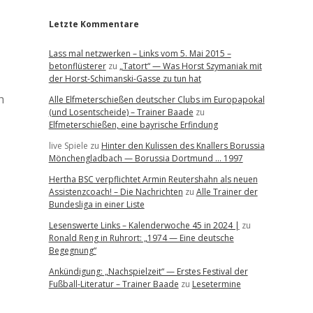
Letzte Kommentare
Lass mal netzwerken – Links vom 5. Mai 2015 –
betonflüsterer
zu
„Tatort“ — Was Horst Szymaniak mit
der Horst-Schimanski-Gasse zu tun hat
h
Alle Elfmeterschießen deutscher Clubs im Europapokal
(und Losentscheide) – Trainer Baade
zu
Elfmeterschießen, eine bayrische Erfindung
live Spiele
zu
Hinter den Kulissen des Knallers Borussia
Mönchengladbach — Borussia Dortmund … 1997
Hertha BSC verpflichtet Armin Reutershahn als neuen
Assistenzcoach! – Die Nachrichten
zu
Alle Trainer der
Bundesliga in einer Liste
Lesenswerte Links – Kalenderwoche 45 in 2024 |
zu
Ronald Reng in Ruhrort: „1974 — Eine deutsche
Begegnung“
Ankündigung: „Nachspielzeit“ — Erstes Festival der
Fußball-Literatur – Trainer Baade
zu
Lesetermine