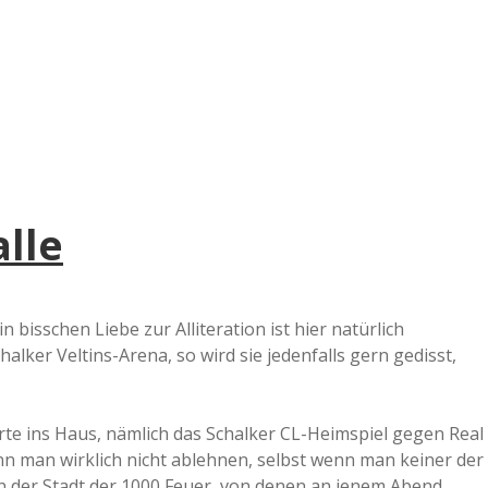
e
r
B
a
alle
a
d
n bisschen Liebe zur Alliteration ist hier natürlich
halker Veltins-Arena, so wird sie jedenfalls gern gedisst,
e
rte ins Haus, nämlich das Schalker CL-Heimspiel gegen Real
nn man wirklich nicht ablehnen, selbst wenn man keiner der
in der Stadt der 1000 Feuer, von denen an jenem Abend