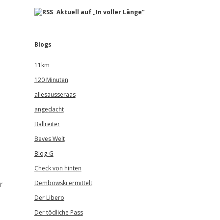
Aktuell auf „In voller Länge“
Blogs
11km
120 Minuten
allesausseraas
angedacht
Ballreiter
Beves Welt
Blog-G
Check von hinten
r
Dembowski ermittelt
Der Libero
Der tödliche Pass