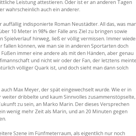
tliche Leistung attestieren. Oder ist er an anderen Tagen
er wahrscheinlich auch ein anderer.
auffällig indisponierte Roman Neustädter. All das, was ma
über 10 Meter in 98% der Fälle ans Ziel zu bringen sowie
Spielverlauf hinweg, ließ er völlig vermissen. Immer wiede
her fallen können, wie man sie in anderen Sportarten doch
 den Füßen immer eine andere als mit den Händen, aber genau
ofimannschaft und nicht wir oder der Fan, der letztens meinte
natürlich völliger Quark ist, und doch sieht man dann solch
r auch Max Meyer, der spät eingewechselt wurde. Wie er in
 weiter dribbelte und kaum Sinnvolles zusammenstöpselte,
e Zukunft zu sein, an Marko Marin. Der dieses Versprechen
 ein wenig mehr Zeit als Marin, und an 20 Minuten gegen
en.
weitere Szene im Fünfmeterraum, als eigentlich nur noch