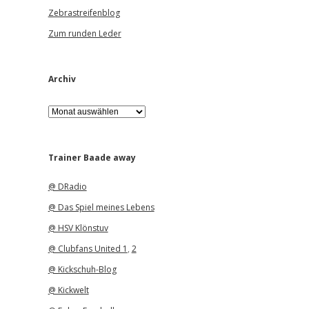
Zebrastreifenblog
Zum runden Leder
Archiv
A
r
c
h
i
Trainer Baade away
v
@ DRadio
@ Das Spiel meines Lebens
@ HSV Klönstuv
@ Clubfans United 1
,
2
@ Kickschuh-Blog
@ Kickwelt