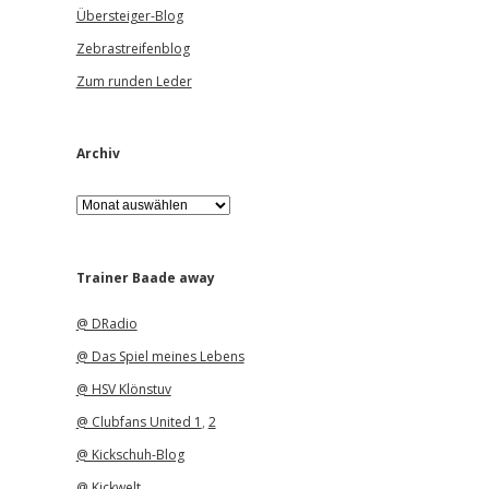
Übersteiger-Blog
Zebrastreifenblog
Zum runden Leder
Archiv
A
r
c
h
i
Trainer Baade away
v
@ DRadio
@ Das Spiel meines Lebens
@ HSV Klönstuv
@ Clubfans United 1
,
2
@ Kickschuh-Blog
@ Kickwelt