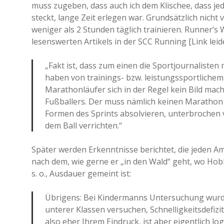
muss zugeben, dass auch ich dem Klischee, dass jede
steckt, lange Zeit erlegen war. Grundsätzlich nicht
weniger als 2 Stunden täglich trainieren. Runner’s W
lesenswerten Artikels in der SCC Running [Link leid
„Fakt ist, dass zum einen die Sportjournalist
haben von trainings- bzw. leistungssportlichem 
Marathonläufer sich in der Regel kein Bild ma
Fußballers. Der muss nämlich keinen Marathon
Formen des Sprints absolvieren, unterbrochen 
dem Ball verrichten.“
Später werden Erkenntnisse berichtet, die jeden 
nach dem, wie gerne er „in den Wald“ geht, wo Hob
s. o., Ausdauer gemeint ist:
Übrigens: Bei Kindermanns Untersuchung wurde
unterer Klassen versuchen, Schnelligkeitsdefiz
also eher Ihrem Eindruck, ist aber eigentlich log