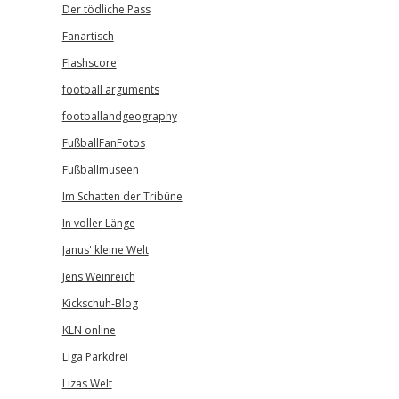
Der tödliche Pass
Fanartisch
Flashscore
football arguments
footballandgeography
FußballFanFotos
Fußballmuseen
Im Schatten der Tribüne
In voller Länge
Janus' kleine Welt
Jens Weinreich
Kickschuh-Blog
KLN online
Liga Parkdrei
Lizas Welt