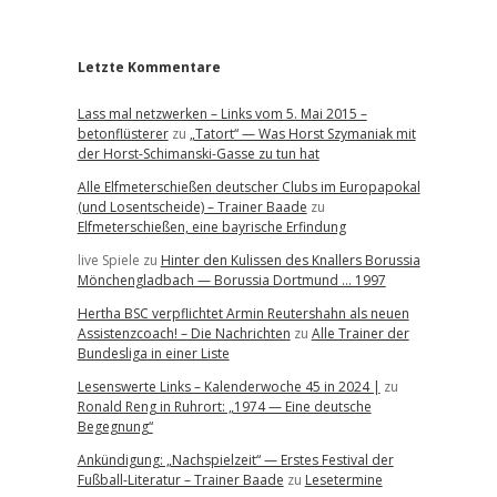
r
Letzte Kommentare
Lass mal netzwerken – Links vom 5. Mai 2015 –
betonflüsterer
zu
„Tatort“ — Was Horst Szymaniak mit
der Horst-Schimanski-Gasse zu tun hat
Alle Elfmeterschießen deutscher Clubs im Europapokal
(und Losentscheide) – Trainer Baade
zu
Elfmeterschießen, eine bayrische Erfindung
live Spiele
zu
Hinter den Kulissen des Knallers Borussia
Mönchengladbach — Borussia Dortmund … 1997
Hertha BSC verpflichtet Armin Reutershahn als neuen
Assistenzcoach! – Die Nachrichten
zu
Alle Trainer der
Bundesliga in einer Liste
Lesenswerte Links – Kalenderwoche 45 in 2024 |
zu
Ronald Reng in Ruhrort: „1974 — Eine deutsche
Begegnung“
Ankündigung: „Nachspielzeit“ — Erstes Festival der
Fußball-Literatur – Trainer Baade
zu
Lesetermine