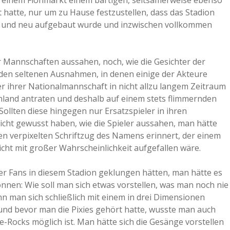
 einem Flohmarkt einem bärtigen, seltsamerweise ebenso
 hatte, nur um zu Hause festzustellen, dass das Stadion
a
n und neu aufgebaut wurde und inzwischen vollkommen
a
r Mannschaften aussahen, noch, wie die Gesichter der
 den seltenen Ausnahmen, in denen einige der Akteure
d
er ihrer Nationalmannschaft in nicht allzu langem Zeitraum
hland antraten und deshalb auf einem stets flimmernden
e
Sollten diese hingegen nur Ersatzspieler in ihren
ht gewusst haben, wie die Spieler aussahen, man hätte
en verpixelten Schriftzug des Namens erinnert, der einem
icht mit großer Wahrscheinlichkeit aufgefallen wäre.
er Fans in diesem Stadion geklungen hätten, man hätte es
önnen: Wie soll man sich etwas vorstellen, was man noch nie
n man sich schließlich mit einem in drei Dimensionen
 und bevor man die Pixies gehört hatte, wusste man auch
se-Rocks möglich ist. Man hätte sich die Gesänge vorstellen