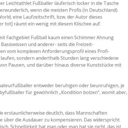
r Leichtathlet Fußballer läuferisch locker in die Tasche
 verwunderlich, wenn die meisten Profis (in Deutschland)
orld, eine Laufzeitschrift, bzw. der Autor dieses
er tot] räumt ein wenig mit diesem Klischee auf:
en mit Fachgebiet Fußball kaum einen Schimmer Ahnung
Basiswissen und anderer- seits die Freizeit-
chen vom komplexen Anforderungsprofil eines Profi-
 laufen, sondern anderthalb Stunden lang verschiedene
von Pausen, und darüber hinaus diverse Kunststücke mit
Amateurfußballer entweder beruhigen oder beunruhigen, je
byfußballer für gewöhnlich „Kondition bolzen“, womit aber,
 erstaunlicherweise deutlich, dass Mannschaften
ite über die Ausdauer zu kompensieren. Das widerspricht
isch. Schnelligkeit hat man oder man hat sie nicht, das ist