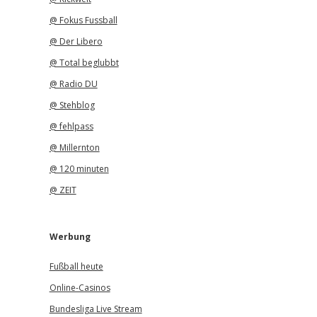
@ Fokus Fussball
@ Der Libero
@ Total beglubbt
@ Radio DU
@ Stehblog
@ fehlpass
@ Millernton
@ 120 minuten
@ ZEIT
Werbung
Fußball heute
Online-Casinos
Bundesliga Live Stream