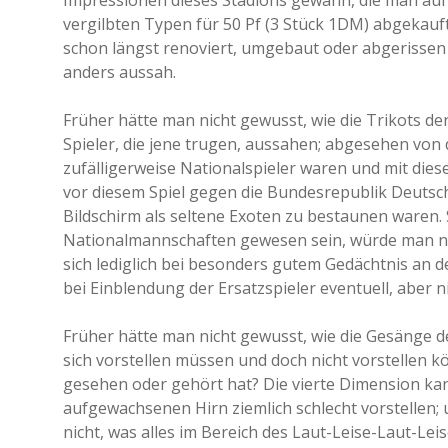
Impressionen dieses Stadions gewann, die man auf
vergilbten Typen für 50 Pf (3 Stück 1DM) abgekauft
schon längst renoviert, umgebaut oder abgerisse
anders aussah.
Früher hätte man nicht gewusst, wie die Trikots de
Spieler, die jene trugen, aussahen; abgesehen von
zufälligerweise Nationalspieler waren und mit dies
vor diesem Spiel gegen die Bundesrepublik Deutsc
Bildschirm als seltene Exoten zu bestaunen waren. 
Nationalmannschaften gewesen sein, würde man nic
sich lediglich bei besonders gutem Gedächtnis an d
bei Einblendung der Ersatzspieler eventuell, aber n
Früher hätte man nicht gewusst, wie die Gesänge d
sich vorstellen müssen und doch nicht vorstellen k
gesehen oder gehört hat? Die vierte Dimension kan
aufgewachsenen Hirn ziemlich schlecht vorstellen;
nicht, was alles im Bereich des Laut-Leise-Laut-Lei