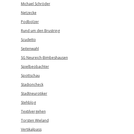
Michael Schröder
Netzecke
Podbolzer
Rund um den Brustring
Scudetto
Seitenwahl
SG Neureich-Bimbeshausen
Spielbeobachter
Spottschau
Stadioncheck
Stadtneurotiker
Stehblog
Textilvergehen
Torsten Wieland
Vertikalpass