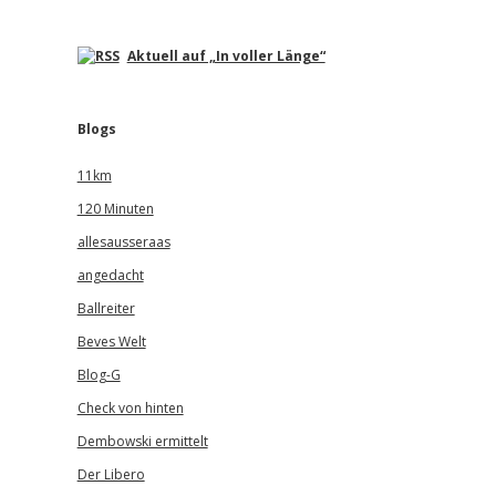
Aktuell auf „In voller Länge“
Blogs
11km
120 Minuten
allesausseraas
angedacht
Ballreiter
Beves Welt
Blog-G
Check von hinten
Dembowski ermittelt
Der Libero