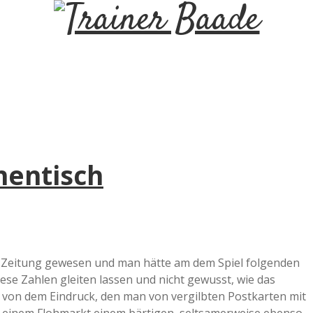
T
r
a
i
hentisch
n
e
r
er Zeitung gewesen und man hätte am dem Spiel folgenden
se Zahlen gleiten lassen und nicht gewusst, wie das
B
 von dem Eindruck, den man von vergilbten Postkarten mit