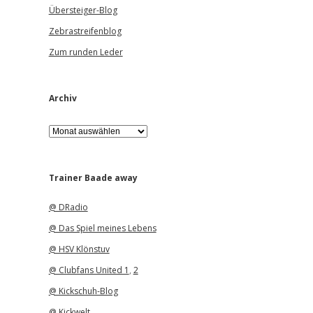
Übersteiger-Blog
Zebrastreifenblog
Zum runden Leder
Archiv
A
r
c
h
i
Trainer Baade away
v
@ DRadio
@ Das Spiel meines Lebens
@ HSV Klönstuv
@ Clubfans United 1
,
2
@ Kickschuh-Blog
@ Kickwelt