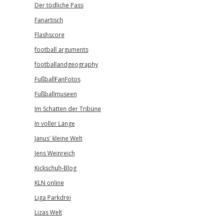
Der tödliche Pass
Fanartisch
Flashscore
football arguments
footballandgeography
FußballFanFotos
Fußballmuseen
Im Schatten der Tribüne
In voller Länge
Janus' kleine Welt
Jens Weinreich
Kickschuh-Blog
KLN online
Liga Parkdrei
Lizas Welt