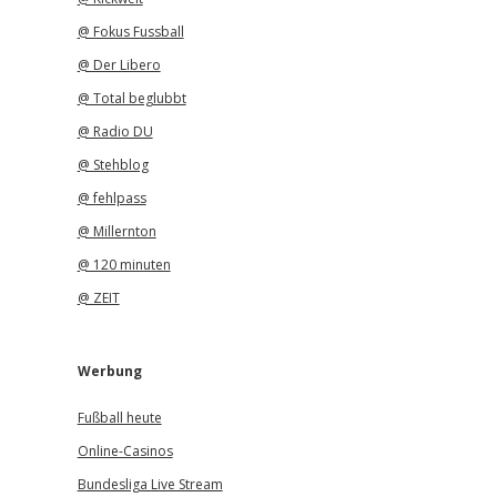
@ Fokus Fussball
@ Der Libero
@ Total beglubbt
@ Radio DU
@ Stehblog
@ fehlpass
@ Millernton
@ 120 minuten
@ ZEIT
Werbung
Fußball heute
Online-Casinos
Bundesliga Live Stream