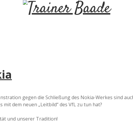
T
r
a
i
kia
n
e
nstration gegen die Schließung des Nokia-Werkes sind auc
 mit dem neuen „Leitbild“ des VfL zu tun hat?
r
ät und unserer Tradition!
B