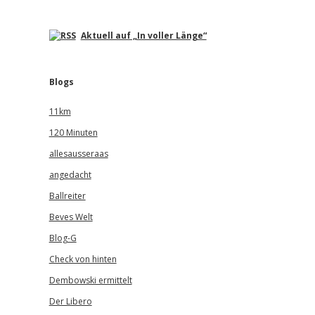
Aktuell auf „In voller Länge“
Blogs
11km
120 Minuten
allesausseraas
angedacht
Ballreiter
Beves Welt
Blog-G
Check von hinten
Dembowski ermittelt
Der Libero