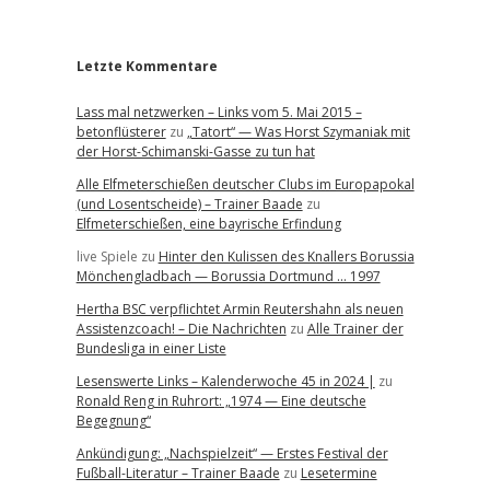
r
Letzte Kommentare
Lass mal netzwerken – Links vom 5. Mai 2015 –
betonflüsterer
zu
„Tatort“ — Was Horst Szymaniak mit
der Horst-Schimanski-Gasse zu tun hat
Alle Elfmeterschießen deutscher Clubs im Europapokal
(und Losentscheide) – Trainer Baade
zu
Elfmeterschießen, eine bayrische Erfindung
live Spiele
zu
Hinter den Kulissen des Knallers Borussia
Mönchengladbach — Borussia Dortmund … 1997
Hertha BSC verpflichtet Armin Reutershahn als neuen
Assistenzcoach! – Die Nachrichten
zu
Alle Trainer der
Bundesliga in einer Liste
Lesenswerte Links – Kalenderwoche 45 in 2024 |
zu
Ronald Reng in Ruhrort: „1974 — Eine deutsche
Begegnung“
Ankündigung: „Nachspielzeit“ — Erstes Festival der
Fußball-Literatur – Trainer Baade
zu
Lesetermine