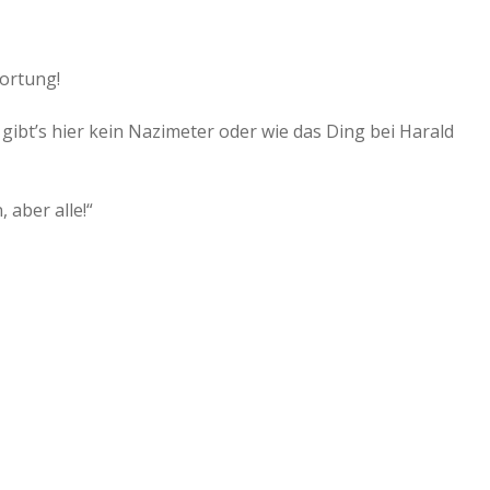
a
ortung!
a
gibt’s hier kein Nazimeter oder wie das Ding bei Harald
d
 aber alle!“
e