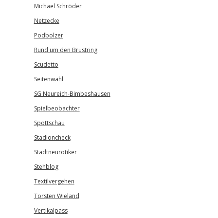
Michael Schröder
Netzecke
Podbolzer
Rund um den Brustring
Scudetto
Seitenwahl
SG Neureich-Bimbeshausen
Spielbeobachter
Spottschau
Stadioncheck
Stadtneurotiker
Stehblog
Textilvergehen
Torsten Wieland
Vertikalpass