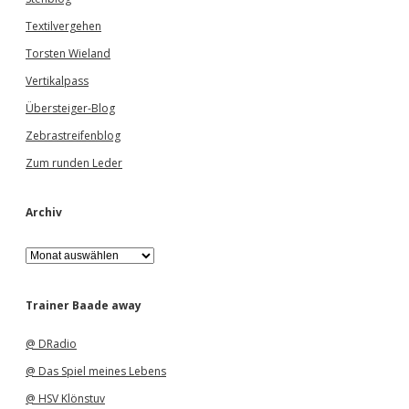
Textilvergehen
Torsten Wieland
Vertikalpass
Übersteiger-Blog
Zebrastreifenblog
Zum runden Leder
Archiv
A
r
c
h
Trainer Baade away
i
v
@ DRadio
@ Das Spiel meines Lebens
@ HSV Klönstuv