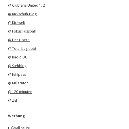
@ Clubfans United 1
,
2
@ Kickschuh-Blog
@ Kickwelt
@ Fokus Fussball
@ Der Libero
@ Total beglubbt
@ Radio DU
@ Stehblog
@ fehlpass
@ Millernton
@ 120 minuten
@ ZEIT
Werbung
Fußball heute