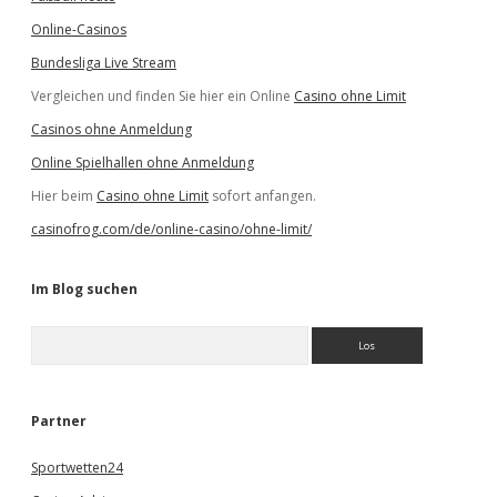
Online-Casinos
Bundesliga Live Stream
Vergleichen und finden Sie hier ein Online
Casino ohne Limit
Casinos ohne Anmeldung
Online Spielhallen ohne Anmeldung
Hier beim
Casino ohne Limit
sofort anfangen.
casinofrog.com/de/online-casino/ohne-limit/
Im Blog suchen
S
u
c
h
e
Partner
n
Sportwetten24