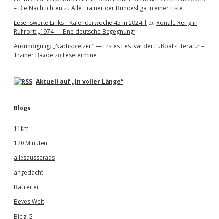
– Die Nachrichten
zu
Alle Trainer der Bundesliga in einer Liste
Lesenswerte Links – Kalenderwoche 45 in 2024 |
zu
Ronald Reng in
Ruhrort: „1974 — Eine deutsche Begegnung“
Ankündigung: „Nachspielzeit“ — Erstes Festival der Fußball-Literatur –
Trainer Baade
zu
Lesetermine
Aktuell auf „In voller Länge“
Blogs
11km
120 Minuten
allesausseraas
angedacht
Ballreiter
Beves Welt
Blog-G