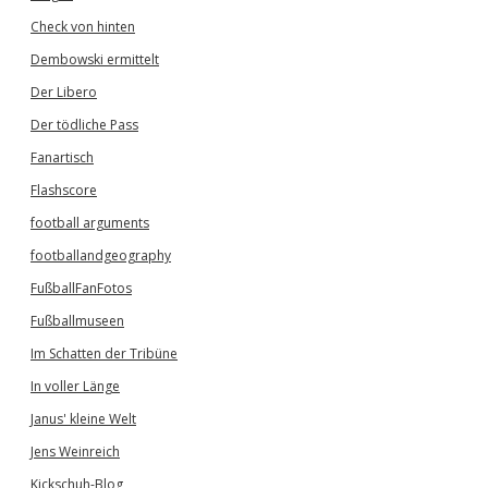
Check von hinten
Dembowski ermittelt
Der Libero
Der tödliche Pass
Fanartisch
Flashscore
football arguments
footballandgeography
FußballFanFotos
Fußballmuseen
Im Schatten der Tribüne
In voller Länge
Janus' kleine Welt
Jens Weinreich
Kickschuh-Blog