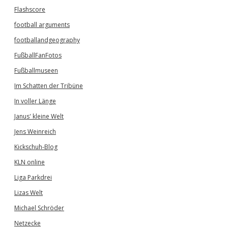
Flashscore
football arguments
footballandgeography
FußballFanFotos
Fußballmuseen
Im Schatten der Tribüne
In voller Länge
Janus' kleine Welt
Jens Weinreich
Kickschuh-Blog
KLN online
Liga Parkdrei
Lizas Welt
Michael Schröder
Netzecke