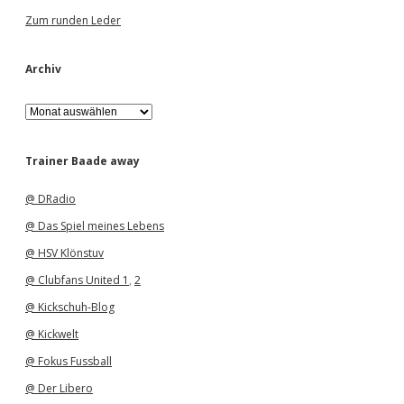
Zum runden Leder
Archiv
A
r
c
h
Trainer Baade away
i
v
@ DRadio
@ Das Spiel meines Lebens
@ HSV Klönstuv
@ Clubfans United 1
,
2
@ Kickschuh-Blog
@ Kickwelt
@ Fokus Fussball
@ Der Libero