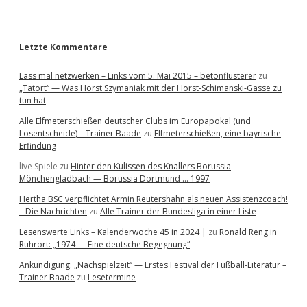
r
Letzte Kommentare
Lass mal netzwerken – Links vom 5. Mai 2015 – betonflüsterer
zu
„Tatort“ — Was Horst Szymaniak mit der Horst-Schimanski-Gasse zu
tun hat
Alle Elfmeterschießen deutscher Clubs im Europapokal (und
Losentscheide) – Trainer Baade
zu
Elfmeterschießen, eine bayrische
Erfindung
live Spiele
zu
Hinter den Kulissen des Knallers Borussia
Mönchengladbach — Borussia Dortmund … 1997
Hertha BSC verpflichtet Armin Reutershahn als neuen Assistenzcoach!
– Die Nachrichten
zu
Alle Trainer der Bundesliga in einer Liste
Lesenswerte Links – Kalenderwoche 45 in 2024 |
zu
Ronald Reng in
Ruhrort: „1974 — Eine deutsche Begegnung“
Ankündigung: „Nachspielzeit“ — Erstes Festival der Fußball-Literatur –
Trainer Baade
zu
Lesetermine