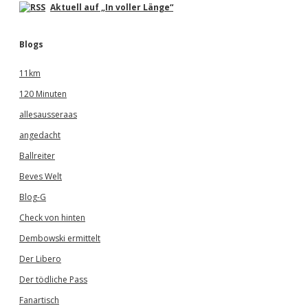
Aktuell auf „In voller Länge“
Blogs
11km
120 Minuten
allesausseraas
angedacht
Ballreiter
Beves Welt
Blog-G
Check von hinten
Dembowski ermittelt
Der Libero
Der tödliche Pass
Fanartisch