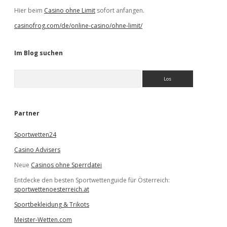
Hier beim
Casino ohne Limit
sofort anfangen.
casinofrog.com/de/online-casino/ohne-limit/
Im Blog suchen
S
u
c
h
e
Partner
n
Sportwetten24
Casino Advisers
Neue
Casinos ohne Sperrdatei
Entdecke den besten Sportwettenguide für Österreich:
sportwettenoesterreich.at
Sportbekleidung & Trikots
Meister-Wetten.com