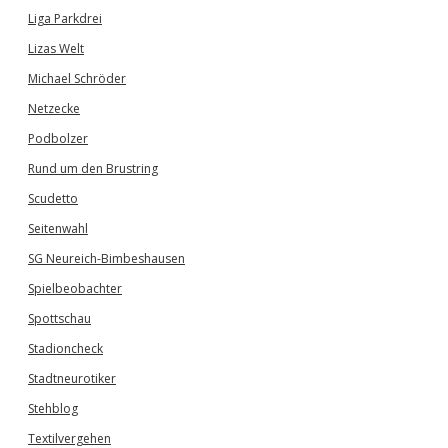
Liga Parkdrei
Lizas Welt
Michael Schröder
Netzecke
Podbolzer
Rund um den Brustring
Scudetto
Seitenwahl
SG Neureich-Bimbeshausen
Spielbeobachter
Spottschau
Stadioncheck
Stadtneurotiker
Stehblog
Textilvergehen