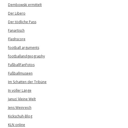
Dembowski ermittelt
Der Libero
Der tödliche Pass
Fanartisch
Flashscore
football arguments
footballandgeography
FußballFanFotos
Fußballmuseen
Im Schatten der Tribüne
In voller Länge
Janus' kleine Welt
Jens Weinreich
Kickschuh-Blog
KLN online