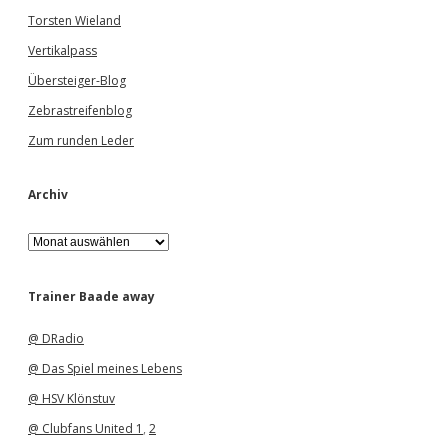
Torsten Wieland
Vertikalpass
Übersteiger-Blog
Zebrastreifenblog
Zum runden Leder
Archiv
A
r
c
h
Trainer Baade away
i
v
@ DRadio
@ Das Spiel meines Lebens
@ HSV Klönstuv
@ Clubfans United 1
,
2