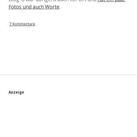
Fotos und auch Worte
.
7 Kommentare
S
Anzeige
i
d