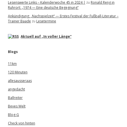
Lesenswerte Links – Kalenderwoche 45 in 2024 |
zu
Ronald Reng in
Ruhrort: „1974 — Eine deutsche Begegnung“
Ankündigung: „Nachspielzeit“ — Erstes Festival der Fußball-Literatur –
Trainer Baade
zu
Lesetermine
Aktuell auf „In voller Länge“
Blogs
11km
120 Minuten
allesausseraas
angedacht
Ballreiter
Beves Welt
Blog-G
Check von hinten