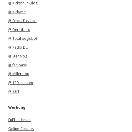
@ Kickschuh-Blog
@ Kickwelt
@ Fokus Fussball
@ Der Libero
@ Total beglubbt
@ Radio DU
@ Stehblog
@ fehlpass
@ Millernton
@ 120 minuten
@ ZEIT
Werbung
Fußball heute
Online-Casinos