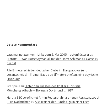
e
b
a
r
Letzte Kommentare
Lass mal netzwerken – Links vom 5. Mai 2015 – betonflüsterer
zu
„Tatort“ — Was Horst Szymaniak mit der Horst-Schimanski-Gasse zu
tun hat
Alle Elfmeterschießen deutscher Clubs im Europapokal (und
Losentscheide) – Trainer Baade
zu
Elfmeterschießen, eine bayrische
Erfindung
live Spiele
zu
Hinter den Kulissen des Knallers Borussia
Mönchengladbach — Borussia Dortmund … 1997
Hertha BSC verpflichtet Armin Reutershahn als neuen Assistenzcoach!
– Die Nachrichten
zu
Alle Trainer der Bundesliga in einer Liste