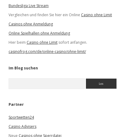
Bundesliga Live Stream
Vergleichen und finden Sie hier ein Online
Casino ohne Limit
Casinos ohne Anmeldung
Online Spielhallen ohne Anmeldung
Hier beim
Casino ohne Limit
sofort anfangen.
casinofrog.com/de/online-casino/ohne-limit/
Im Blog suchen
S
u
c
h
e
Partner
n
Sportwetten24
Casino Advisers
Neue
Casinos ohne Sperrdatei