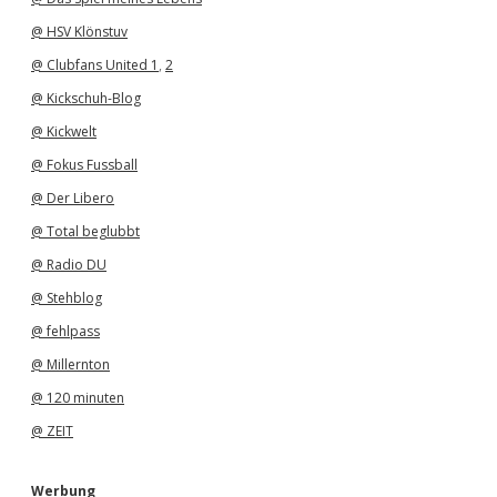
@ HSV Klönstuv
@ Clubfans United 1
,
2
@ Kickschuh-Blog
@ Kickwelt
@ Fokus Fussball
@ Der Libero
@ Total beglubbt
@ Radio DU
@ Stehblog
@ fehlpass
@ Millernton
@ 120 minuten
@ ZEIT
Werbung