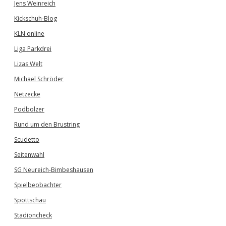
Jens Weinreich
Kickschuh-Blog
KLN online
Liga Parkdrei
Lizas Welt
Michael Schröder
Netzecke
Podbolzer
Rund um den Brustring
Scudetto
Seitenwahl
SG Neureich-Bimbeshausen
Spielbeobachter
Spottschau
Stadioncheck