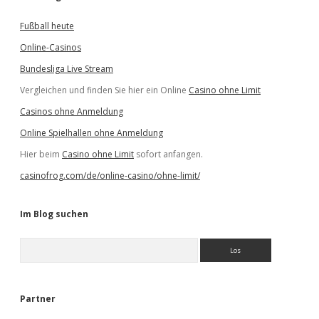
Fußball heute
Online-Casinos
Bundesliga Live Stream
Vergleichen und finden Sie hier ein Online
Casino ohne Limit
Casinos ohne Anmeldung
Online Spielhallen ohne Anmeldung
Hier beim
Casino ohne Limit
sofort anfangen.
casinofrog.com/de/online-casino/ohne-limit/
Im Blog suchen
S
u
c
h
e
Partner
n