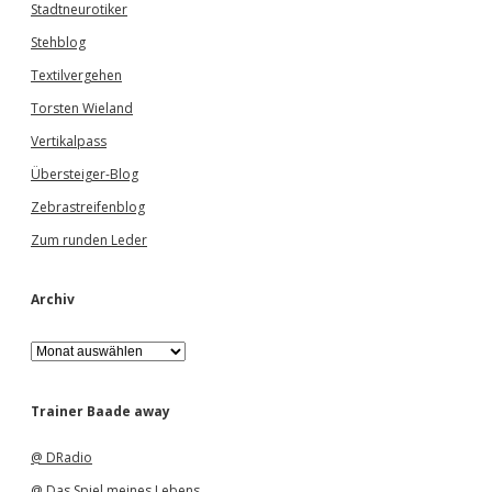
Stadtneurotiker
Stehblog
Textilvergehen
Torsten Wieland
Vertikalpass
Übersteiger-Blog
Zebrastreifenblog
Zum runden Leder
Archiv
A
r
c
h
Trainer Baade away
i
v
@ DRadio
@ Das Spiel meines Lebens