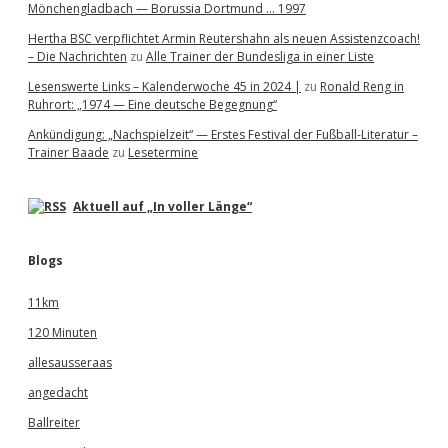
Mönchengladbach — Borussia Dortmund … 1997
Hertha BSC verpflichtet Armin Reutershahn als neuen Assistenzcoach!
– Die Nachrichten
zu
Alle Trainer der Bundesliga in einer Liste
Lesenswerte Links – Kalenderwoche 45 in 2024 |
zu
Ronald Reng in
Ruhrort: „1974 — Eine deutsche Begegnung“
Ankündigung: „Nachspielzeit“ — Erstes Festival der Fußball-Literatur –
Trainer Baade
zu
Lesetermine
Aktuell auf „In voller Länge“
Blogs
11km
120 Minuten
allesausseraas
angedacht
Ballreiter