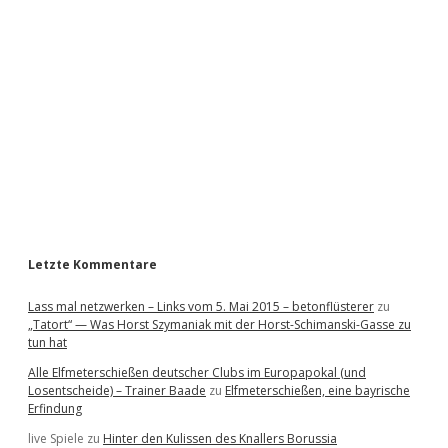
d
e
b
a
r
Letzte Kommentare
Lass mal netzwerken – Links vom 5. Mai 2015 – betonflüsterer
zu
„Tatort“ — Was Horst Szymaniak mit der Horst-Schimanski-Gasse zu
tun hat
Alle Elfmeterschießen deutscher Clubs im Europapokal (und
Losentscheide) – Trainer Baade
zu
Elfmeterschießen, eine bayrische
Erfindung
live Spiele
zu
Hinter den Kulissen des Knallers Borussia