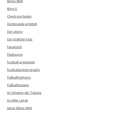
Beves Welt
Blog-G
Check von hinten
Dembowski ermittelt
Der Libero
Der tödliche Pass
Fanartisch
Flashscore
football arguments
footballandgeography
FußballFanFotos
Fußballmuseen
Im Schatten der Tribüne
In voller Länge
Janus' kleine Welt