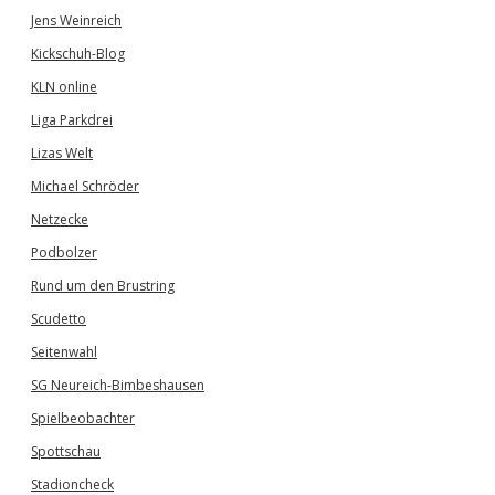
Jens Weinreich
Kickschuh-Blog
KLN online
Liga Parkdrei
Lizas Welt
Michael Schröder
Netzecke
Podbolzer
Rund um den Brustring
Scudetto
Seitenwahl
SG Neureich-Bimbeshausen
Spielbeobachter
Spottschau
Stadioncheck