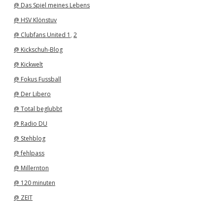
@ Das Spiel meines Lebens
@ HSV Klönstuv
@ Clubfans United 1
,
2
@ Kickschuh-Blog
@ Kickwelt
@ Fokus Fussball
@ Der Libero
@ Total beglubbt
@ Radio DU
@ Stehblog
@ fehlpass
@ Millernton
@ 120 minuten
@ ZEIT