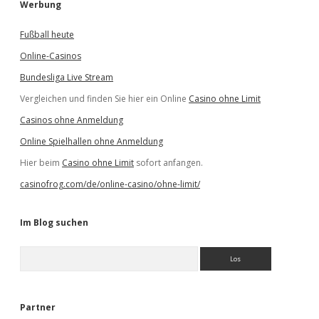
Werbung
Fußball heute
Online-Casinos
Bundesliga Live Stream
Vergleichen und finden Sie hier ein Online
Casino ohne Limit
Casinos ohne Anmeldung
Online Spielhallen ohne Anmeldung
Hier beim
Casino ohne Limit
sofort anfangen.
casinofrog.com/de/online-casino/ohne-limit/
Im Blog suchen
S
u
c
h
e
Partner
n