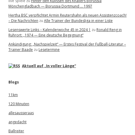
live Spiele
zu
Hinter den Kulissen des Knallers Borussia
Mönchengladbach — Borussia Dortmund … 1997
Hertha BSC verpflichtet Armin Reutershahn als neuen Assistenzcoach!
– Die Nachrichten
zu
Alle Trainer der Bundesliga in einer Liste
Lesenswerte Links – Kalenderwoche 45 in 2024 |
zu
Ronald Reng in
Ruhrort: „1974 — Eine deutsche Begegnung“
Ankündigung: „Nachspielzeit“ — Erstes Festival der Fußball-Literatur –
Trainer Baade
zu
Lesetermine
Aktuell auf „In voller Länge“
Blogs
11km
120 Minuten
allesausseraas
angedacht
Ballreiter