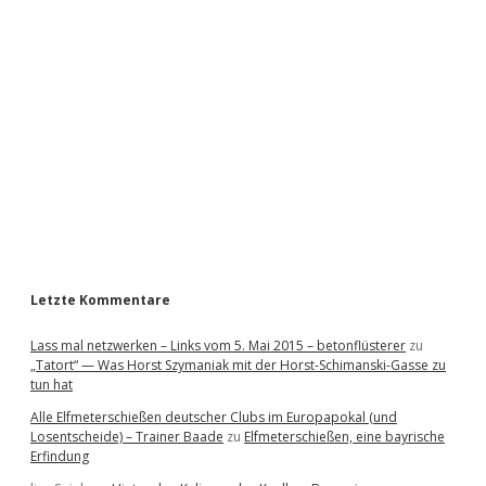
i
d
e
b
a
r
Letzte Kommentare
Lass mal netzwerken – Links vom 5. Mai 2015 – betonflüsterer
zu
„Tatort“ — Was Horst Szymaniak mit der Horst-Schimanski-Gasse zu
tun hat
Alle Elfmeterschießen deutscher Clubs im Europapokal (und
Losentscheide) – Trainer Baade
zu
Elfmeterschießen, eine bayrische
Erfindung