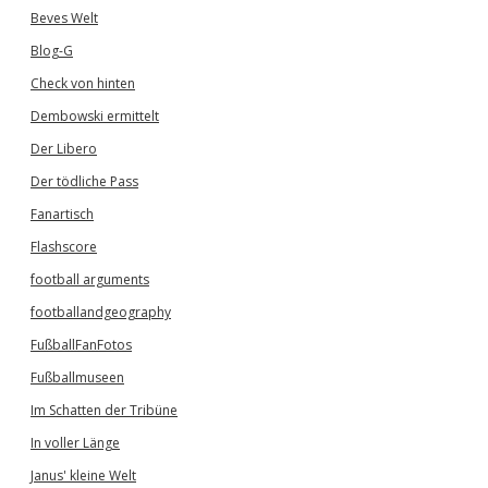
Beves Welt
Blog-G
Check von hinten
Dembowski ermittelt
Der Libero
Der tödliche Pass
Fanartisch
Flashscore
football arguments
footballandgeography
FußballFanFotos
Fußballmuseen
Im Schatten der Tribüne
In voller Länge
Janus' kleine Welt