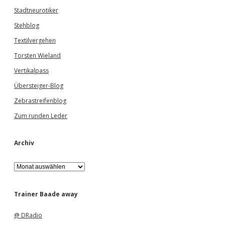
Stadtneurotiker
Stehblog
Textilvergehen
Torsten Wieland
Vertikalpass
Übersteiger-Blog
Zebrastreifenblog
Zum runden Leder
Archiv
A
r
c
h
Trainer Baade away
i
v
@ DRadio