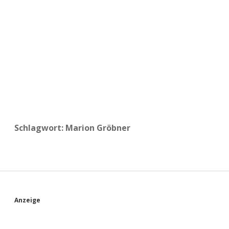
a
d
e
Schlagwort:
Marion Gröbner
S
Anzeige