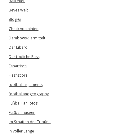
Ballreiter
Beves Welt
Blog-G
Check von hinten
Dembowski ermittelt
Der Libero
Der tödliche Pass
Fanartisch
Flashscore
football arguments
footballandgeography
FußballFanFotos
Fußballmuseen
Im Schatten der Tribüne
In voller Länge