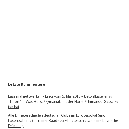
i
d
e
b
a
r
Letzte Kommentare
Lass mal netzwerken – Links vom 5. Mai 2015 – betonflüsterer
zu
„Tatort“ — Was Horst Szymaniak mit der Horst-Schimanski-Gasse zu
tun hat
Alle Elfmeterschießen deutscher Clubs im Europapokal (und
Losentscheide) – Trainer Baade
zu
Elfmeterschießen, eine bayrische
Erfindung