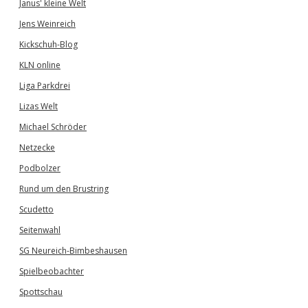
Janus' kleine Welt
Jens Weinreich
Kickschuh-Blog
KLN online
Liga Parkdrei
Lizas Welt
Michael Schröder
Netzecke
Podbolzer
Rund um den Brustring
Scudetto
Seitenwahl
SG Neureich-Bimbeshausen
Spielbeobachter
Spottschau