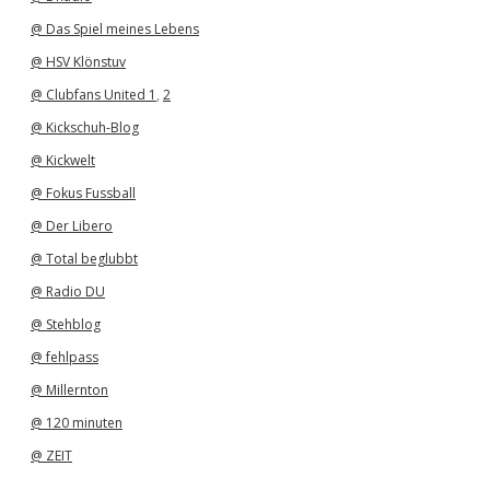
@ Das Spiel meines Lebens
@ HSV Klönstuv
@ Clubfans United 1
,
2
@ Kickschuh-Blog
@ Kickwelt
@ Fokus Fussball
@ Der Libero
@ Total beglubbt
@ Radio DU
@ Stehblog
@ fehlpass
@ Millernton
@ 120 minuten
@ ZEIT