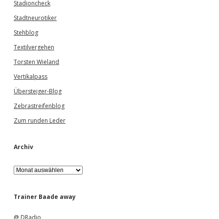
Stadioncheck
Stadtneurotiker
Stehblog
Textilvergehen
Torsten Wieland
Vertikalpass
Übersteiger-Blog
Zebrastreifenblog
Zum runden Leder
Archiv
A
r
c
h
Trainer Baade away
i
v
@ DRadio