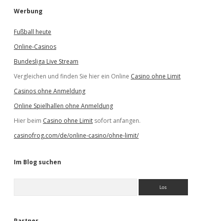
Werbung
Fußball heute
Online-Casinos
Bundesliga Live Stream
Vergleichen und finden Sie hier ein Online
Casino ohne Limit
Casinos ohne Anmeldung
Online Spielhallen ohne Anmeldung
Hier beim
Casino ohne Limit
sofort anfangen.
casinofrog.com/de/online-casino/ohne-limit/
Im Blog suchen
S
u
c
h
e
Partner