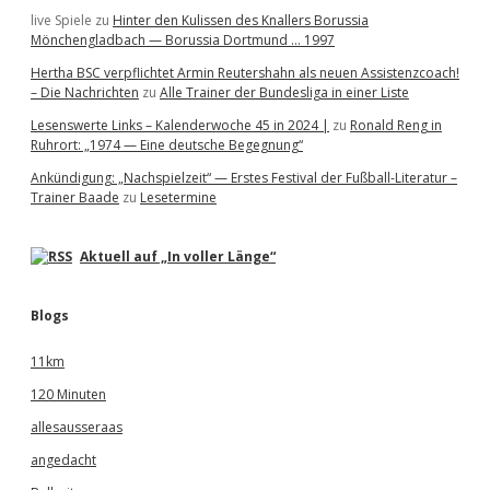
live Spiele
zu
Hinter den Kulissen des Knallers Borussia
Mönchengladbach — Borussia Dortmund … 1997
Hertha BSC verpflichtet Armin Reutershahn als neuen Assistenzcoach!
– Die Nachrichten
zu
Alle Trainer der Bundesliga in einer Liste
Lesenswerte Links – Kalenderwoche 45 in 2024 |
zu
Ronald Reng in
Ruhrort: „1974 — Eine deutsche Begegnung“
Ankündigung: „Nachspielzeit“ — Erstes Festival der Fußball-Literatur –
Trainer Baade
zu
Lesetermine
Aktuell auf „In voller Länge“
Blogs
11km
120 Minuten
allesausseraas
angedacht