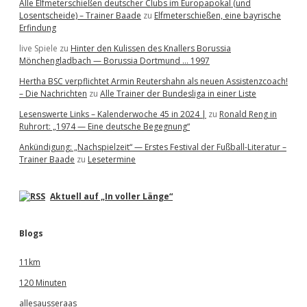
Alle Elfmeterschießen deutscher Clubs im Europapokal (und
Losentscheide) – Trainer Baade
zu
Elfmeterschießen, eine bayrische
Erfindung
live Spiele
zu
Hinter den Kulissen des Knallers Borussia
Mönchengladbach — Borussia Dortmund … 1997
Hertha BSC verpflichtet Armin Reutershahn als neuen Assistenzcoach!
– Die Nachrichten
zu
Alle Trainer der Bundesliga in einer Liste
Lesenswerte Links – Kalenderwoche 45 in 2024 |
zu
Ronald Reng in
Ruhrort: „1974 — Eine deutsche Begegnung“
Ankündigung: „Nachspielzeit“ — Erstes Festival der Fußball-Literatur –
Trainer Baade
zu
Lesetermine
Aktuell auf „In voller Länge“
Blogs
11km
120 Minuten
allesausseraas