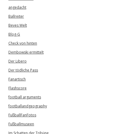
angedacht
Ballreiter
Beves Welt
Blog-G
Check von hinten
Dembowski ermittelt
Der Libero
Der tödliche Pass
Fanartisch
Flashscore
football arguments
footballandgeography
FußballFanFotos
Fußballmuseen
Im Schatten der Tribüne