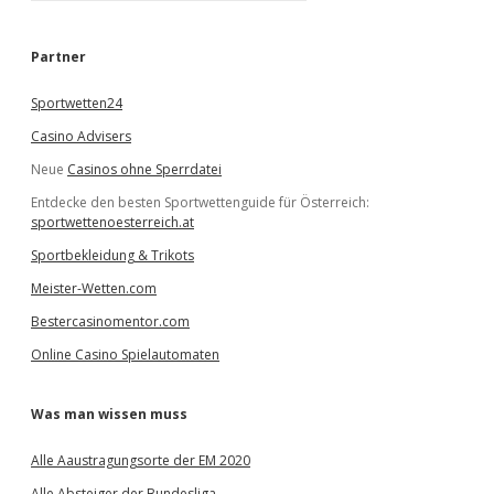
c
h
e
Partner
n
Sportwetten24
Casino Advisers
Neue
Casinos ohne Sperrdatei
Entdecke den besten Sportwettenguide für Österreich:
sportwettenoesterreich.at
Sportbekleidung & Trikots
Meister-Wetten.com
Bestercasinomentor.com
Online Casino Spielautomaten
Was man wissen muss
Alle Aaustragungsorte der EM 2020
Alle Absteiger der Bundesliga