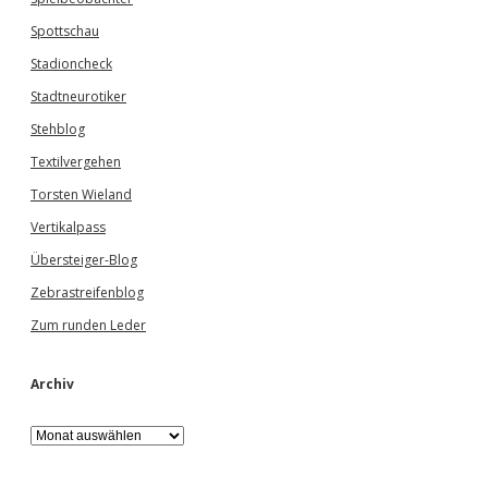
Spottschau
Stadioncheck
Stadtneurotiker
Stehblog
Textilvergehen
Torsten Wieland
Vertikalpass
Übersteiger-Blog
Zebrastreifenblog
Zum runden Leder
Archiv
A
r
c