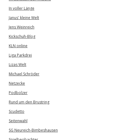
In voller Länge
Janus' kleine Welt
Jens Weinreich
Kickschuh-Blog
KLN online
Liga Parkdrei
Lizas Welt
Michael Schröder
Netzecke
Podbolzer
Rund um den Brustring
Scudetto
Seitenwahl
SG Neureich-Bimbeshausen
Spielbeobachter