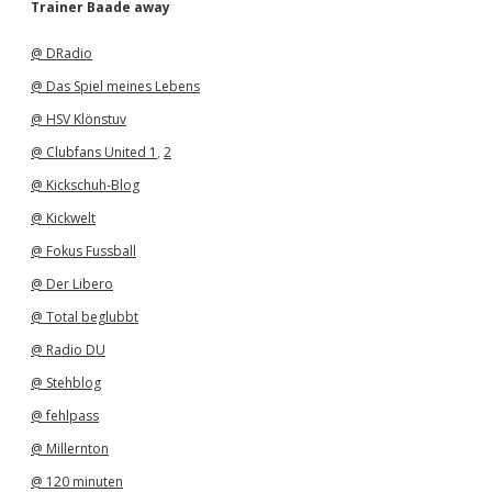
h
Trainer Baade away
i
v
@ DRadio
@ Das Spiel meines Lebens
@ HSV Klönstuv
@ Clubfans United 1
,
2
@ Kickschuh-Blog
@ Kickwelt
@ Fokus Fussball
@ Der Libero
@ Total beglubbt
@ Radio DU
@ Stehblog
@ fehlpass
@ Millernton
@ 120 minuten