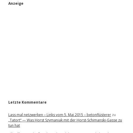
S
Anzeige
i
d
e
b
a
r
Letzte Kommentare
Lass mal netzwerken – Links vom 5. Mai 2015 – betonflüsterer
zu
„Tatort“ — Was Horst Szymaniak mit der Horst-Schimanski-Gasse zu
tun hat