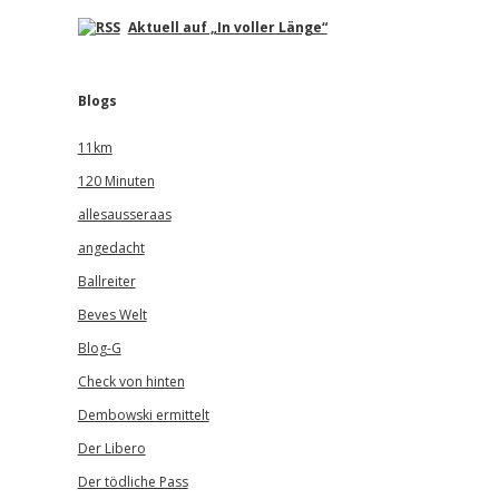
Aktuell auf „In voller Länge“
Blogs
11km
120 Minuten
allesausseraas
angedacht
Ballreiter
Beves Welt
Blog-G
Check von hinten
Dembowski ermittelt
Der Libero
Der tödliche Pass