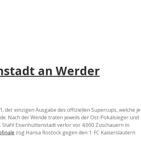
e
r
B
a
enstadt an Werder
a
d
e
 der einzigen Ausgabe des offiziellen Supercups, welche je
de. Nach der Wende traten jeweils der Ost-Pokalsieger und
Stahl Eisenhüttenstadt verlor vor 4.000 Zuschauern in
finale
zog Hansa Rostock gegen den 1. FC Kaiserslautern