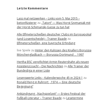
Letzte Kommentare
Lass mal netzwerken – Links vom 5. Mai 2015 –
betonflüsterer
zu
„Tatort“ — Was Horst Szymaniak mit
der Horst-Schimanski-Gasse zu tun hat
Alle Elfmeterschießen deutscher Clubs im Europapokal
(und Losentscheide) – Trainer Baade
zu
Elfmeterschießen, eine bayrische Erfindung
live Spiele
zu
Hinter den Kulissen des Knallers Borussia
Mönchengladbach — Borussia Dortmund … 1997
Hertha BSC verpflichtet Armin Reutershahn als neuen
Assistenzcoach! – Die Nachrichten
zu
Alle Trainer der
Bundesliga in einer Liste
Lesenswerte Links – Kalenderwoche 45 in 2024 |
zu
Ronald Reng in Ruhrort: „1974 — Eine deutsche
Begegnung“
Ankündigung: „Nachspielzeit“ — Erstes Festival der
Fußball-Literatur – Trainer Baade
zu
Lesetermine