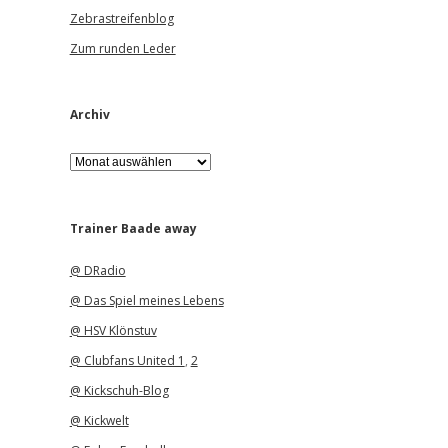
Zebrastreifenblog
Zum runden Leder
Archiv
A
r
c
h
i
Trainer Baade away
v
@ DRadio
@ Das Spiel meines Lebens
@ HSV Klönstuv
@ Clubfans United 1
,
2
@ Kickschuh-Blog
@ Kickwelt