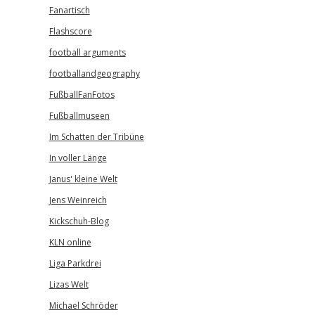
Fanartisch
Flashscore
football arguments
footballandgeography
FußballFanFotos
Fußballmuseen
Im Schatten der Tribüne
In voller Länge
Janus' kleine Welt
Jens Weinreich
Kickschuh-Blog
KLN online
Liga Parkdrei
Lizas Welt
Michael Schröder