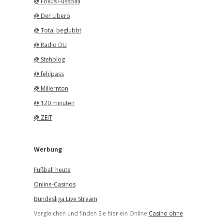
@ Fokus Fussball
@ Der Libero
@ Total beglubbt
@ Radio DU
@ Stehblog
@ fehlpass
@ Millernton
@ 120 minuten
@ ZEIT
Werbung
Fußball heute
Online-Casinos
Bundesliga Live Stream
Vergleichen und finden Sie hier ein Online
Casino ohne