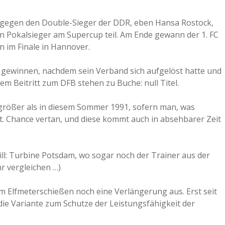
e gegen den Double-Sieger der DDR, eben Hansa Rostock,
en Pokalsieger am Supercup teil. Am Ende gewann der 1. FC
 im Finale in Hannover.
u gewinnen, nachdem sein Verband sich aufgelöst hatte und
m Beitritt zum DFB stehen zu Buche: null Titel.
 größer als in diesem Sommer 1991, sofern man, was
et. Chance vertan, und diese kommt auch in absehbarer Zeit
ll: Turbine Potsdam, wo sogar noch der Trainer aus der
hr vergleichen …)
 Elfmeterschießen noch eine Verlängerung aus. Erst seit
die Variante zum Schutze der Leistungsfähigkeit der