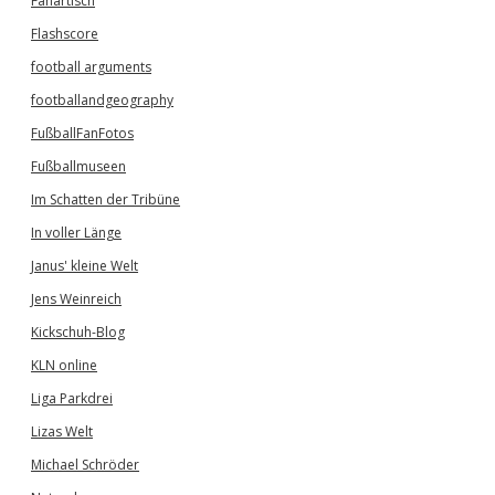
Fanartisch
Flashscore
football arguments
footballandgeography
FußballFanFotos
Fußballmuseen
Im Schatten der Tribüne
In voller Länge
Janus' kleine Welt
Jens Weinreich
Kickschuh-Blog
KLN online
Liga Parkdrei
Lizas Welt
Michael Schröder