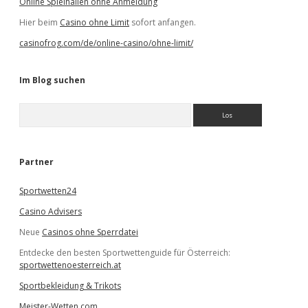
Online Spielhallen ohne Anmeldung
Hier beim
Casino ohne Limit
sofort anfangen.
casinofrog.com/de/online-casino/ohne-limit/
Im Blog suchen
S
u
c
h
e
Partner
n
Sportwetten24
Casino Advisers
Neue
Casinos ohne Sperrdatei
Entdecke den besten Sportwettenguide für Österreich:
sportwettenoesterreich.at
Sportbekleidung & Trikots
Meister-Wetten.com