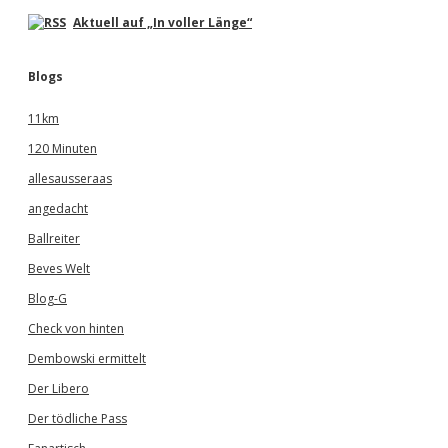
Aktuell auf „In voller Länge“
Blogs
11km
120 Minuten
allesausseraas
angedacht
Ballreiter
Beves Welt
Blog-G
Check von hinten
Dembowski ermittelt
Der Libero
Der tödliche Pass