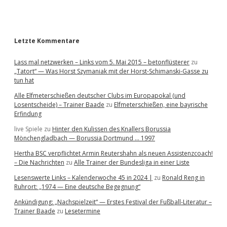
r
Letzte Kommentare
Lass mal netzwerken – Links vom 5. Mai 2015 – betonflüsterer
zu
„Tatort“ — Was Horst Szymaniak mit der Horst-Schimanski-Gasse zu
tun hat
Alle Elfmeterschießen deutscher Clubs im Europapokal (und
Losentscheide) – Trainer Baade
zu
Elfmeterschießen, eine bayrische
Erfindung
live Spiele
zu
Hinter den Kulissen des Knallers Borussia
Mönchengladbach — Borussia Dortmund … 1997
Hertha BSC verpflichtet Armin Reutershahn als neuen Assistenzcoach!
– Die Nachrichten
zu
Alle Trainer der Bundesliga in einer Liste
Lesenswerte Links – Kalenderwoche 45 in 2024 |
zu
Ronald Reng in
Ruhrort: „1974 — Eine deutsche Begegnung“
Ankündigung: „Nachspielzeit“ — Erstes Festival der Fußball-Literatur –
Trainer Baade
zu
Lesetermine