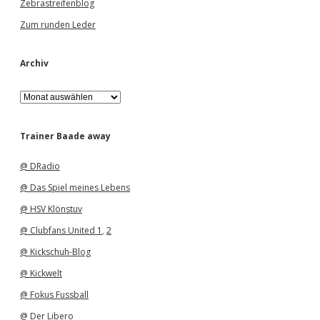
Zebrastreifenblog
Zum runden Leder
Archiv
A
r
c
h
Trainer Baade away
i
v
@ DRadio
@ Das Spiel meines Lebens
@ HSV Klönstuv
@ Clubfans United 1
,
2
@ Kickschuh-Blog
@ Kickwelt
@ Fokus Fussball
@ Der Libero