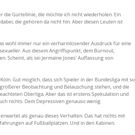
a
die Gürtellinie, die möchte ich nicht wiederholen. Ein
abei, die gehören da nicht hin. Aber diesen Leuten ist
a
was wohl immer nur ein verharmlosender Ausdruck für eine
d
sexueller. Aus diesem Angriffspunkt, dem Burnout,
en. Scheint, als sei Jermaine Jones‘ Auffassung von
e
 Köln. Gut möglich, dass sich Spieler in der Bundesliga mit so
r größerer Beobachtung und Belauschung stehen, und die
achteten Oberliga. Aber das ist erstens Spekulation und
auch nichts. Dem Depressiven genauso wenig.
erwartet als genau dieses Verhalten. Das hat nichts mit
rfahrungen auf Fußballplätzen. Und in den Kabinen.