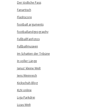
Der tödliche Pass
Fanartisch
Flashscore
football arguments
footballandgeography
FußballFanFotos
Fußballmuseen
Im Schatten der Tribüne
In voller Länge
Janus' kleine Welt
Jens Weinreich
Kickschuh-Blog
KLN online
Liga Parkdrei
Lizas Welt