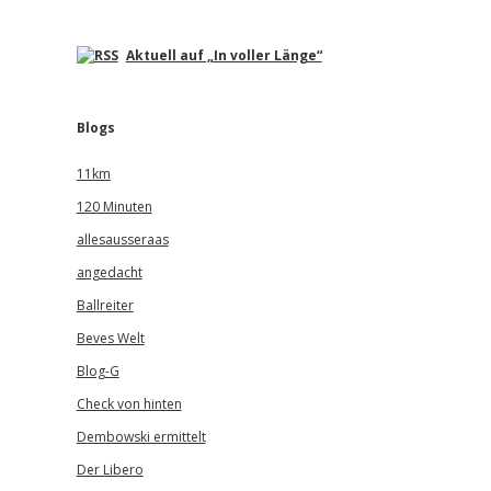
Aktuell auf „In voller Länge“
Blogs
11km
120 Minuten
allesausseraas
angedacht
Ballreiter
Beves Welt
Blog-G
Check von hinten
Dembowski ermittelt
Der Libero