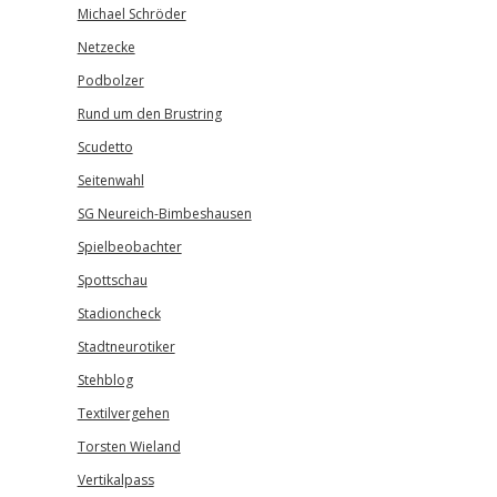
Michael Schröder
Netzecke
Podbolzer
Rund um den Brustring
Scudetto
Seitenwahl
SG Neureich-Bimbeshausen
Spielbeobachter
Spottschau
Stadioncheck
Stadtneurotiker
Stehblog
Textilvergehen
Torsten Wieland
Vertikalpass