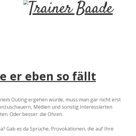
T
r
a
i
e er eben so fällt
n
e
einem Outing ergehen würde, muss man gar nicht erst
dionzuschauern, Medien und sonstig Interessierten
r
hten. Oder besser: die Ohren.
B
a? Gab es da Sprüche, Provokationen, die auf Ihre