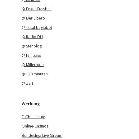
@ Fokus Fussball
@ Der Libero
@ Total beglubbt
@ Radio DU
@ Stehblog
@ fehlpass
@ Millernton
@ 120 minuten
@ ZEIT
Werbung
Fußball heute
Online-Casinos
Bundesliga Live Stream