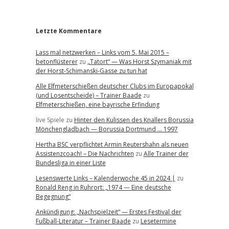
r
Letzte Kommentare
Lass mal netzwerken – Links vom 5. Mai 2015 –
betonflüsterer
zu
„Tatort“ — Was Horst Szymaniak mit
der Horst-Schimanski-Gasse zu tun hat
Alle Elfmeterschießen deutscher Clubs im Europapokal
(und Losentscheide) – Trainer Baade
zu
Elfmeterschießen, eine bayrische Erfindung
live Spiele
zu
Hinter den Kulissen des Knallers Borussia
Mönchengladbach — Borussia Dortmund … 1997
Hertha BSC verpflichtet Armin Reutershahn als neuen
Assistenzcoach! – Die Nachrichten
zu
Alle Trainer der
Bundesliga in einer Liste
Lesenswerte Links – Kalenderwoche 45 in 2024 |
zu
Ronald Reng in Ruhrort: „1974 — Eine deutsche
Begegnung“
Ankündigung: „Nachspielzeit“ — Erstes Festival der
Fußball-Literatur – Trainer Baade
zu
Lesetermine