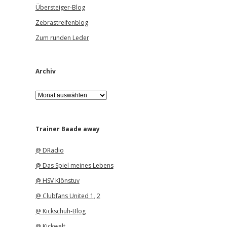
Übersteiger-Blog
Zebrastreifenblog
Zum runden Leder
Archiv
A
r
c
h
i
Trainer Baade away
v
@ DRadio
@ Das Spiel meines Lebens
@ HSV Klönstuv
@ Clubfans United 1
,
2
@ Kickschuh-Blog
@ Kickwelt