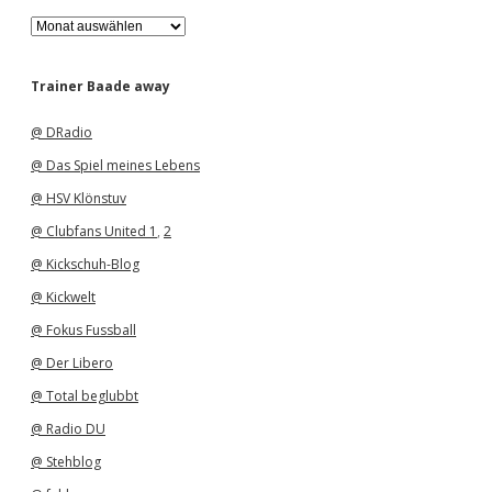
A
r
c
h
Trainer Baade away
i
v
@ DRadio
@ Das Spiel meines Lebens
@ HSV Klönstuv
@ Clubfans United 1
,
2
@ Kickschuh-Blog
@ Kickwelt
@ Fokus Fussball
@ Der Libero
@ Total beglubbt
@ Radio DU
@ Stehblog