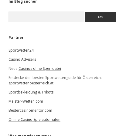
Im Blog suchen
S
u
c
h
e
Partner
n
Sportwetten24
Casino Advisers
Neue
Casinos ohne Sperrdatei
Entdecke den besten Sportwettenguide für Österreich:
sportwettenoesterreich.at
Sportbekleidung & Trikots
Meister-Wetten.com
Bestercasinomentor.com
Online Casino Spielautomaten
Was man wissen muss