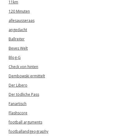
11km
120 Minuten
allesausseraas
angedacht
Ballreiter
Beves Welt
Blog-G
Check von hinten
Dembowski ermittelt
Der Libero
Der tödliche Pass
Fanartisch
Flashscore
football arguments
footballandgeography