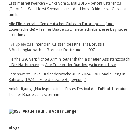
Lass mal netzwerken – Links vom 5. Mai 2015 – betonflüsterer
zu
„Tatort“ — Was Horst Szymaniak mit der Horst-Schimanski-Gasse zu
tun hat
Alle Elfmeterschießen deutscher Clubs im Europapokal (und
Losentscheide) – Trainer Baade
zu
Elfmeterschießen, eine bayrische
Erfindung
live Spiele
zu
Hinter den Kulissen des Knallers Borussia
Mönchengladbach — Borussia Dortmund … 1997
Hertha BSC verpflichtet Armin Reutershahn als neuen Assistenzcoach!
– Die Nachrichten
zu
Alle Trainer der Bundesliga in einer Liste
Lesenswerte Links – Kalenderwoche 45 in 2024 |
zu
Ronald Reng in
Ruhrort: „1974 — Eine deutsche Begegnung“
Ankündigung: „Nachspielzeit“ — Erstes Festival der Fußball-Literatur –
Trainer Baade
zu
Lesetermine
Aktuell auf „In voller Länge“
Blogs