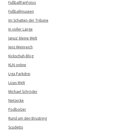
FußballFanFotos
Fußballmuseen
Im Schatten der Tribüne
In voller Länge
Janus' kleine Welt
Jens Weinreich
Kickschuh-Blog
KLN online
Liga Parkdrei
Lizas Welt
Michael Schröder
Netzecke
Podbolzer
Rund um den Brustring
Scudetto