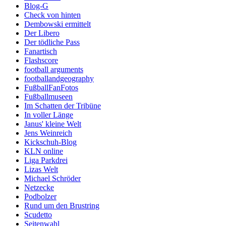
Blog-G
Check von hinten
Dembowski ermittelt
Der Libero
Der tödliche Pass
Fanartisch
Flashscore
football arguments
footballandgeography
FußballFanFotos
Fußballmuseen
Im Schatten der Tribüne
In voller Länge
Janus' kleine Welt
Jens Weinreich
Kickschuh-Blog
KLN online
Liga Parkdrei
Lizas Welt
Michael Schröder
Netzecke
Podbolzer
Rund um den Brustring
Scudetto
Seitenwahl