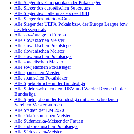
Alle Sieger des Europapokals der Pokalsieger
Alle Sieger des europäischen Supercups
Alle Sieger des Hallenmasters des DFB
Alle Sieger des Intertoto-Cups
Alle Sieger des UEFA-Pokals bzw. der Europa League bzw.
des Messepokals
Alle sky-Zweige in Europa
Alle slowakischen Meister
Alle slowakischen Pokalsieger
Alle slowenischen Meister
Alle slowenischen Pokalsieger
Alle sowjetischen Meister
Alle sowjetischen Pokalsieger
Alle spanischen Meister
Alle spanischen Pokalsieger
Alle Spielabbrüche in der Bundesliga
Alle Spiele zwischen dem HSV und Werder Bremen in der
Bundesliga
Alle Spieler, die in der Bundesliga mit 2 verschiedenen
Vereinen Meister wurden
Alle Stadien der EM 2020
Alle südafrikanischen Meister
Alle Südamerika-Meister der Frauen
Alle südkoreanischen Pokalsieger
Alle Südostasien-Meister