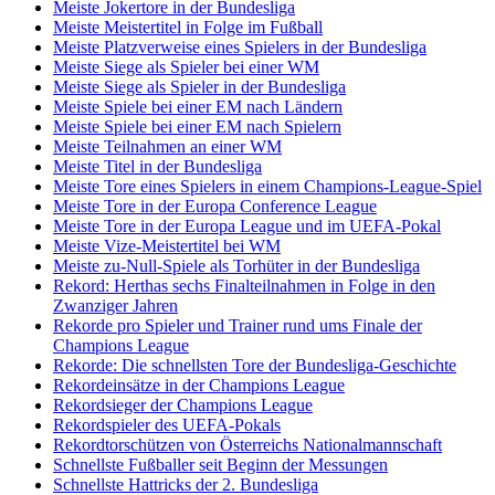
Meiste Jokertore in der Bundesliga
Meiste Meistertitel in Folge im Fußball
Meiste Platzverweise eines Spielers in der Bundesliga
Meiste Siege als Spieler bei einer WM
Meiste Siege als Spieler in der Bundesliga
Meiste Spiele bei einer EM nach Ländern
Meiste Spiele bei einer EM nach Spielern
Meiste Teilnahmen an einer WM
Meiste Titel in der Bundesliga
Meiste Tore eines Spielers in einem Champions-League-Spiel
Meiste Tore in der Europa Conference League
Meiste Tore in der Europa League und im UEFA-Pokal
Meiste Vize-Meistertitel bei WM
Meiste zu-Null-Spiele als Torhüter in der Bundesliga
Rekord: Herthas sechs Finalteilnahmen in Folge in den
Zwanziger Jahren
Rekorde pro Spieler und Trainer rund ums Finale der
Champions League
Rekorde: Die schnellsten Tore der Bundesliga-Geschichte
Rekordeinsätze in der Champions League
Rekordsieger der Champions League
Rekordspieler des UEFA-Pokals
Rekordtorschützen von Österreichs Nationalmannschaft
Schnellste Fußballer seit Beginn der Messungen
Schnellste Hattricks der 2. Bundesliga