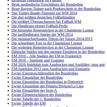
Berühmte Handspiele im Fußball
Beste ausländische Torschützen der Bundesliga
Beste Bayern-Trainer nach Punkteschnitt in der Bundesliga
Das Trainer-Baade-Tippspiel zur WM 2014
Die drei größten deutschen Fußballstadien
Die größten Überraschungen bei Fußball-WM
Die Handicaps einiger Fußball-Profis
Die kürzesten Reisestrecken in der Champions League
Die lauffleißigsten Spieler der WM 2014
Die meistnachgefragten Trikots der Saison 2014/2015
Die schnellsten Tore in der Champions League
Die weitesten Reisestrecken in der Champions League
Dänische Spieler mit den meisten Einsätzen in der Bundesliga
EM 2016 – Alle Stadien der EM in Frankreich
EM 2016 – Spielorte und Gruppen
EM 2016 Spielplan zum Ausdrucken und Ausfüllen, mon ami
EM-Spielplan 2012 zum Ausdrucken und Eintragen
Ewige Eigentorschützenliste der Bundesliga
Ewige Einsatzliste der Bundesliga
Ewige Einsatzliste der Bundesliga in Österreich
Ewige Einsatzliste der Primera Divison/La Liga
Ewige Einsatzliste der Serie A
Ewige Elfmeterschützen der Bundesliga
Ewige Tabelle der 1. Bundesliga
Ewige Tabelle der EM