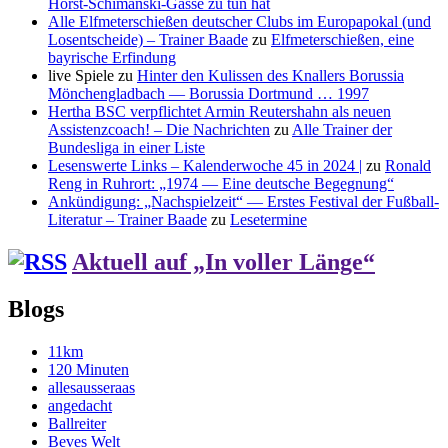
Horst-Schimanski-Gasse zu tun hat
Alle Elfmeterschießen deutscher Clubs im Europapokal (und
Losentscheide) – Trainer Baade
zu
Elfmeterschießen, eine
bayrische Erfindung
live Spiele
zu
Hinter den Kulissen des Knallers Borussia
Mönchengladbach — Borussia Dortmund … 1997
Hertha BSC verpflichtet Armin Reutershahn als neuen
Assistenzcoach! – Die Nachrichten
zu
Alle Trainer der
Bundesliga in einer Liste
Lesenswerte Links – Kalenderwoche 45 in 2024 |
zu
Ronald
Reng in Ruhrort: „1974 — Eine deutsche Begegnung“
Ankündigung: „Nachspielzeit“ — Erstes Festival der Fußball-
Literatur – Trainer Baade
zu
Lesetermine
Aktuell auf „In voller Länge“
Blogs
11km
120 Minuten
allesausseraas
angedacht
Ballreiter
Beves Welt