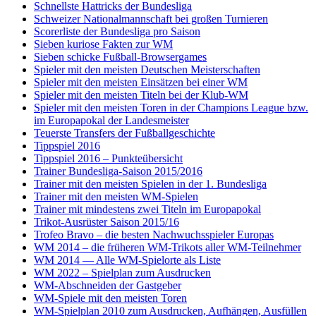
Schnellste Hattricks der Bundesliga
Schweizer Nationalmannschaft bei großen Turnieren
Scorerliste der Bundesliga pro Saison
Sieben kuriose Fakten zur WM
Sieben schicke Fußball-Browsergames
Spieler mit den meisten Deutschen Meisterschaften
Spieler mit den meisten Einsätzen bei einer WM
Spieler mit den meisten Titeln bei der Klub-WM
Spieler mit den meisten Toren in der Champions League bzw.
im Europapokal der Landesmeister
Teuerste Transfers der Fußballgeschichte
Tippspiel 2016
Tippspiel 2016 – Punkteübersicht
Trainer Bundesliga-Saison 2015/2016
Trainer mit den meisten Spielen in der 1. Bundesliga
Trainer mit den meisten WM-Spielen
Trainer mit mindestens zwei Titeln im Europapokal
Trikot-Ausrüster Saison 2015/16
Trofeo Bravo – die besten Nachwuchsspieler Europas
WM 2014 – die früheren WM-Trikots aller WM-Teilnehmer
WM 2014 — Alle WM-Spielorte als Liste
WM 2022 – Spielplan zum Ausdrucken
WM-Abschneiden der Gastgeber
WM-Spiele mit den meisten Toren
WM-Spielplan 2010 zum Ausdrucken, Aufhängen, Ausfüllen