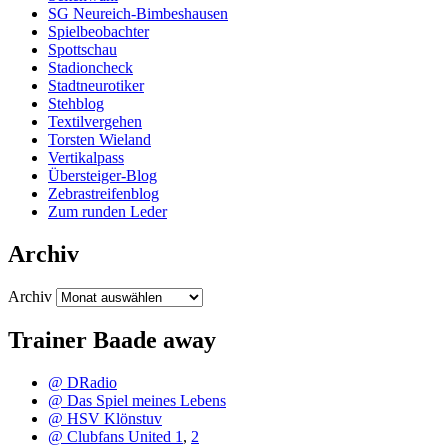
SG Neureich-Bimbeshausen
Spielbeobachter
Spottschau
Stadioncheck
Stadtneurotiker
Stehblog
Textilvergehen
Torsten Wieland
Vertikalpass
Übersteiger-Blog
Zebrastreifenblog
Zum runden Leder
Archiv
Archiv
Trainer Baade away
@ DRadio
@ Das Spiel meines Lebens
@ HSV Klönstuv
@ Clubfans United 1
,
2