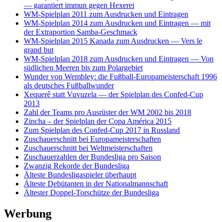
— garantiert immun gegen Hexerei
WM-Spielplan 2011 zum Ausdrucken und Eintragen
WM-Spielplan 2014 zum Ausdrucken und Eintragen — mit
der Extraportion Samba-Geschmack
WM-Spielplan 2015 Kanada zum Ausdrucken — Vers le
grand but
WM-Spielplan 2018 zum Ausdrucken und Eintragen — Von
südlichen Meeren bis zum Polargebiet
Wunder von Wembley: die Fußball-Europameisterschaft 1996
als deutsches Fußballwunder
Xequerê statt Vuvuzela — der Spielplan des Confed-Cup
2013
Zahl der Teams pro Ausrüster der WM 2002 bis 2018
Zincha – der Spielplan der Copa América 2015
Zum Spielplan des Confed-Cup 2017 in Russland
Zuschauerschnitt bei Europameisterschaften
Zuschauerschnitt bei Weltmeisterschaften
Zuschauerzahlen der Bundesliga pro Saison
Zwanzig Rekorde der Bundesliga
Älteste Bundesligaspieler überhaupt
Älteste Debütanten in der Nationalmannschaft
Ältester Doppel-Torschütze der Bundesliga
Werbung