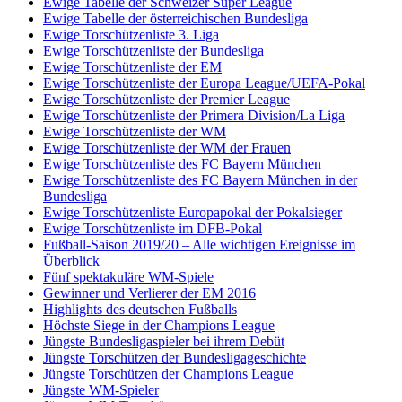
Ewige Tabelle der Schweizer Super League
Ewige Tabelle der österreichischen Bundesliga
Ewige Torschützenliste 3. Liga
Ewige Torschützenliste der Bundesliga
Ewige Torschützenliste der EM
Ewige Torschützenliste der Europa League/UEFA-Pokal
Ewige Torschützenliste der Premier League
Ewige Torschützenliste der Primera Division/La Liga
Ewige Torschützenliste der WM
Ewige Torschützenliste der WM der Frauen
Ewige Torschützenliste des FC Bayern München
Ewige Torschützenliste des FC Bayern München in der
Bundesliga
Ewige Torschützenliste Europapokal der Pokalsieger
Ewige Torschützenliste im DFB-Pokal
Fußball-Saison 2019/20 – Alle wichtigen Ereignisse im
Überblick
Fünf spektakuläre WM-Spiele
Gewinner und Verlierer der EM 2016
Highlights des deutschen Fußballs
Höchste Siege in der Champions League
Jüngste Bundesligaspieler bei ihrem Debüt
Jüngste Torschützen der Bundesligageschichte
Jüngste Torschützen der Champions League
Jüngste WM-Spieler