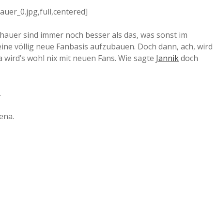
er_0.jpg,full,centered]
a
chauer sind immer noch besser als das, was sonst im
a
ine völlig neue Fanbasis aufzubauen. Doch dann, ach, wird
a wird’s wohl nix mit neuen Fans. Wie sagte
Jannik
doch
d
.
e
ena.