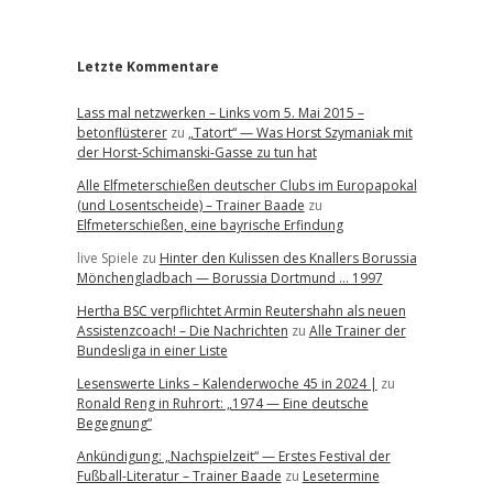
r
Letzte Kommentare
Lass mal netzwerken – Links vom 5. Mai 2015 –
betonflüsterer
zu
„Tatort“ — Was Horst Szymaniak mit
der Horst-Schimanski-Gasse zu tun hat
Alle Elfmeterschießen deutscher Clubs im Europapokal
(und Losentscheide) – Trainer Baade
zu
Elfmeterschießen, eine bayrische Erfindung
live Spiele
zu
Hinter den Kulissen des Knallers Borussia
Mönchengladbach — Borussia Dortmund … 1997
Hertha BSC verpflichtet Armin Reutershahn als neuen
Assistenzcoach! – Die Nachrichten
zu
Alle Trainer der
Bundesliga in einer Liste
Lesenswerte Links – Kalenderwoche 45 in 2024 |
zu
Ronald Reng in Ruhrort: „1974 — Eine deutsche
Begegnung“
Ankündigung: „Nachspielzeit“ — Erstes Festival der
Fußball-Literatur – Trainer Baade
zu
Lesetermine