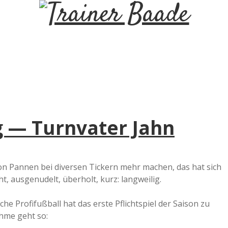
T
r
a
i
g — Turnvater Jahn
n
e
 von Pannen bei diversen Tickern mehr machen, das hat sich
, ausgenudelt, überholt, kurz: langweilig.
r
he Profifußball hat das erste Pflichtspiel der Saison zu
B
hme geht so: