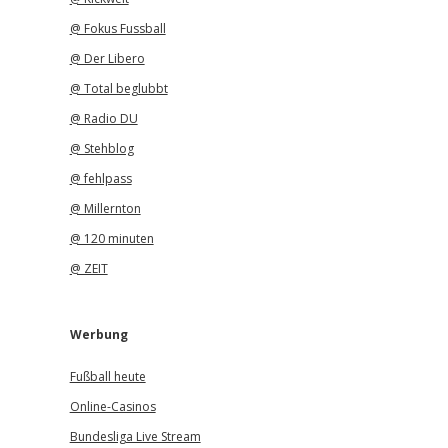
@ Fokus Fussball
@ Der Libero
@ Total beglubbt
@ Radio DU
@ Stehblog
@ fehlpass
@ Millernton
@ 120 minuten
@ ZEIT
Werbung
Fußball heute
Online-Casinos
Bundesliga Live Stream