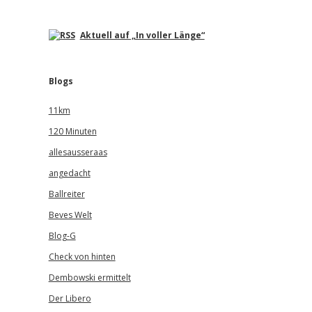
Aktuell auf „In voller Länge“
Blogs
11km
120 Minuten
allesausseraas
angedacht
Ballreiter
Beves Welt
Blog-G
Check von hinten
Dembowski ermittelt
Der Libero