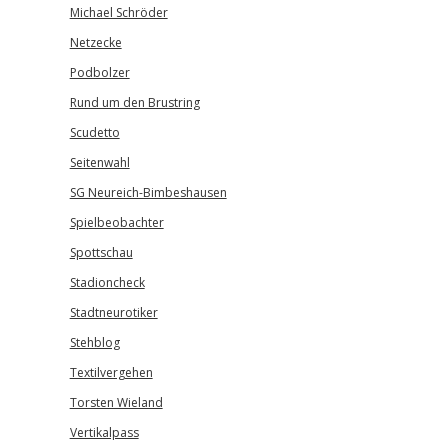
Michael Schröder
Netzecke
Podbolzer
Rund um den Brustring
Scudetto
Seitenwahl
SG Neureich-Bimbeshausen
Spielbeobachter
Spottschau
Stadioncheck
Stadtneurotiker
Stehblog
Textilvergehen
Torsten Wieland
Vertikalpass