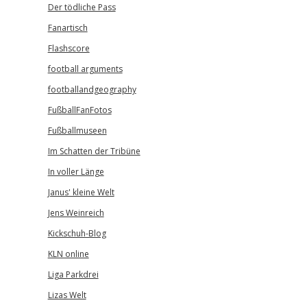
Der tödliche Pass
Fanartisch
Flashscore
football arguments
footballandgeography
FußballFanFotos
Fußballmuseen
Im Schatten der Tribüne
In voller Länge
Janus' kleine Welt
Jens Weinreich
Kickschuh-Blog
KLN online
Liga Parkdrei
Lizas Welt