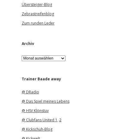
Übersteiger-Blog
Zebrastreifenblog
Zum runden Leder
Archiv
A
r
c
h
i
Trainer Baade away
v
@ DRadio
@ Das Spiel meines Lebens
@ HSV Klönstuv
@ Clubfans United 1
,
2
@ Kickschuh-Blog
@ Kickwelt