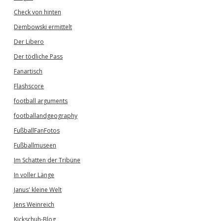
Check von hinten
Dembowski ermittelt
Der Libero
Der tödliche Pass
Fanartisch
Flashscore
football arguments
footballandgeography
FußballFanFotos
Fußballmuseen
Im Schatten der Tribüne
In voller Länge
Janus' kleine Welt
Jens Weinreich
Kickschuh-Blog