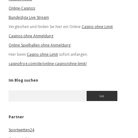
Online-Casinos
Bundesliga Live Stream
Vergleichen und finden Sie hier ein Online
Casino ohne Limit
Casinos ohne Anmeldung
Online Spielhallen ohne Anmeldung
Hier beim
Casino ohne Limit
sofort anfangen.
casinofrog.com/de/online-casino/ohne-limit/
Im Blog suchen
S
u
c
h
e
Partner
n
Sportwetten24