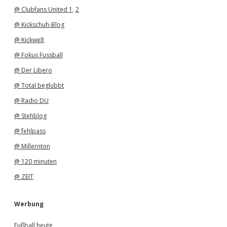
@ Clubfans United 1
,
2
@ Kickschuh-Blog
@ Kickwelt
@ Fokus Fussball
@ Der Libero
@ Total beglubbt
@ Radio DU
@ Stehblog
@ fehlpass
@ Millernton
@ 120 minuten
@ ZEIT
Werbung
Fußball heute