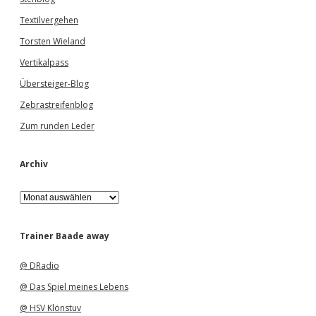
Textilvergehen
Torsten Wieland
Vertikalpass
Übersteiger-Blog
Zebrastreifenblog
Zum runden Leder
Archiv
A
r
c
h
Trainer Baade away
i
v
@ DRadio
@ Das Spiel meines Lebens
@ HSV Klönstuv