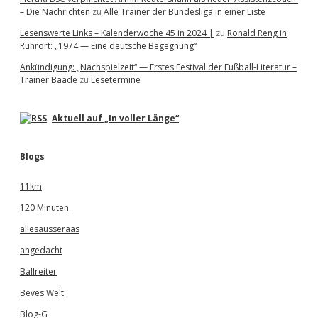
– Die Nachrichten
zu
Alle Trainer der Bundesliga in einer Liste
Lesenswerte Links – Kalenderwoche 45 in 2024 |
zu
Ronald Reng in
Ruhrort: „1974 — Eine deutsche Begegnung“
Ankündigung: „Nachspielzeit“ — Erstes Festival der Fußball-Literatur –
Trainer Baade
zu
Lesetermine
Aktuell auf „In voller Länge“
Blogs
11km
120 Minuten
allesausseraas
angedacht
Ballreiter
Beves Welt
Blog-G