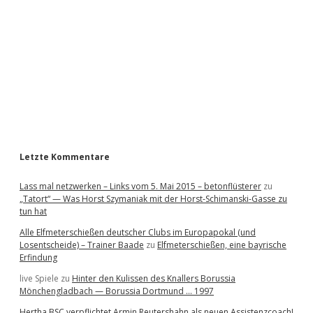
d
e
b
a
r
Letzte Kommentare
Lass mal netzwerken – Links vom 5. Mai 2015 – betonflüsterer
zu
„Tatort“ — Was Horst Szymaniak mit der Horst-Schimanski-Gasse zu
tun hat
Alle Elfmeterschießen deutscher Clubs im Europapokal (und
Losentscheide) – Trainer Baade
zu
Elfmeterschießen, eine bayrische
Erfindung
live Spiele
zu
Hinter den Kulissen des Knallers Borussia
Mönchengladbach — Borussia Dortmund … 1997
Hertha BSC verpflichtet Armin Reutershahn als neuen Assistenzcoach!