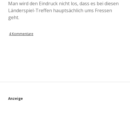
Man wird den Eindruck nicht los, dass es bei diesen
Länderspiel-Treffen hauptsächlich ums Fressen
geht.
4 Kommentare
S
Anzeige
i