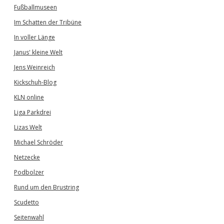
Fußballmuseen
Im Schatten der Tribüne
In voller Länge
Janus' kleine Welt
Jens Weinreich
Kickschuh-Blog
KLN online
Liga Parkdrei
Lizas Welt
Michael Schröder
Netzecke
Podbolzer
Rund um den Brustring
Scudetto
Seitenwahl