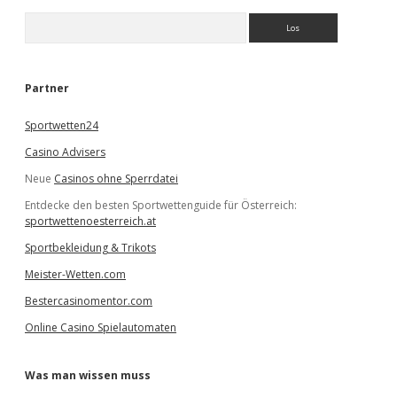
S
u
c
h
e
Partner
n
Sportwetten24
Casino Advisers
Neue
Casinos ohne Sperrdatei
Entdecke den besten Sportwettenguide für Österreich:
sportwettenoesterreich.at
Sportbekleidung & Trikots
Meister-Wetten.com
Bestercasinomentor.com
Online Casino Spielautomaten
Was man wissen muss