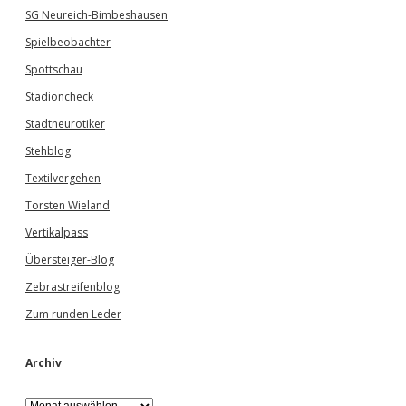
SG Neureich-Bimbeshausen
Spielbeobachter
Spottschau
Stadioncheck
Stadtneurotiker
Stehblog
Textilvergehen
Torsten Wieland
Vertikalpass
Übersteiger-Blog
Zebrastreifenblog
Zum runden Leder
Archiv
A