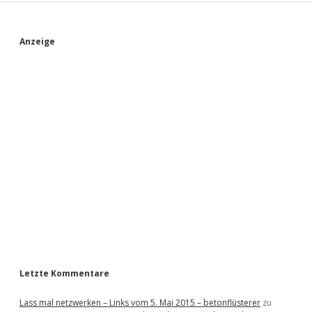
S
Anzeige
i
d
e
b
a
r
Letzte Kommentare
Lass mal netzwerken – Links vom 5. Mai 2015 – betonflüsterer
zu