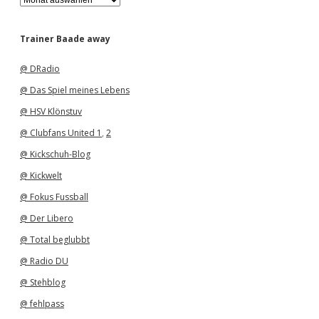
r
c
h
Trainer Baade away
i
v
@ DRadio
@ Das Spiel meines Lebens
@ HSV Klönstuv
@ Clubfans United 1
,
2
@ Kickschuh-Blog
@ Kickwelt
@ Fokus Fussball
@ Der Libero
@ Total beglubbt
@ Radio DU
@ Stehblog
@ fehlpass