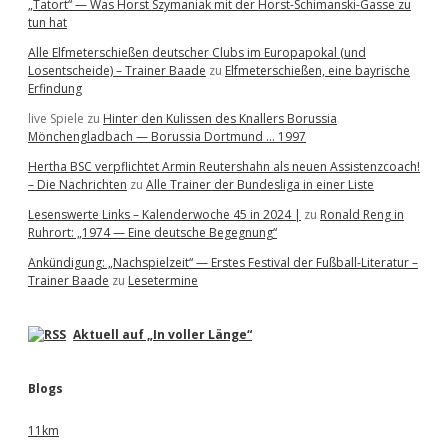
„Tatort“ — Was Horst Szymaniak mit der Horst-Schimanski-Gasse zu
tun hat
Alle Elfmeterschießen deutscher Clubs im Europapokal (und
Losentscheide) – Trainer Baade
zu
Elfmeterschießen, eine bayrische
Erfindung
live Spiele
zu
Hinter den Kulissen des Knallers Borussia
Mönchengladbach — Borussia Dortmund … 1997
Hertha BSC verpflichtet Armin Reutershahn als neuen Assistenzcoach!
– Die Nachrichten
zu
Alle Trainer der Bundesliga in einer Liste
Lesenswerte Links – Kalenderwoche 45 in 2024 |
zu
Ronald Reng in
Ruhrort: „1974 — Eine deutsche Begegnung“
Ankündigung: „Nachspielzeit“ — Erstes Festival der Fußball-Literatur –
Trainer Baade
zu
Lesetermine
Aktuell auf „In voller Länge“
Blogs
11km