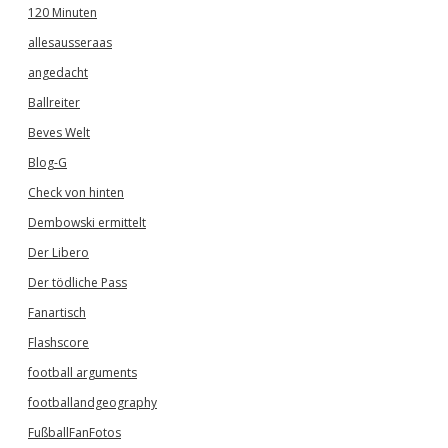
120 Minuten
allesausseraas
angedacht
Ballreiter
Beves Welt
Blog-G
Check von hinten
Dembowski ermittelt
Der Libero
Der tödliche Pass
Fanartisch
Flashscore
football arguments
footballandgeography
FußballFanFotos