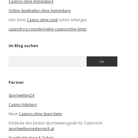
Casinos ohne Anmeldung
Online Spielhallen ohne Anmeldung
Hier beim
Casino ohne Limit
sofort anfangen.
casinofrog.com/de/online-casino/ohne-limit/
Im Blog suchen
S
u
c
h
e
Partner
n
Sportwetten24
Casino Advisers
Neue
Casinos ohne Sperrdatei
Entdecke den besten Sportwettenguide für Österreich:
sportwettenoesterreich.at
Sportbekleidung & Trikots