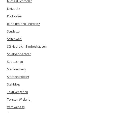
Michael Schröder
Netzecke
Podbolzer
Rund um den Brustring
Scudetto
Seitenwahl
SG Neureich-Bimbeshausen
Spielbeobachter
Spottschau
Stadioncheck
Stadtneurotiker
Stehblog
Textilvergehen
Torsten Wieland
Vertikalpass