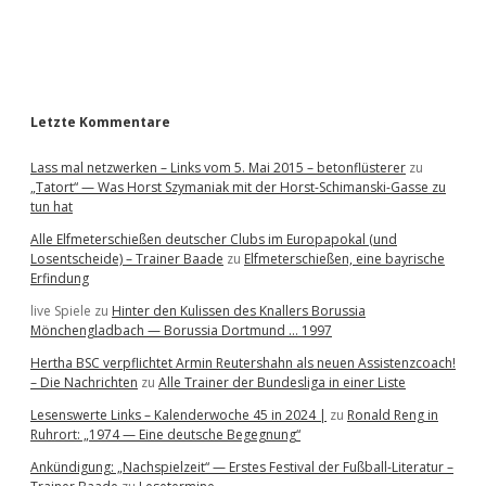
a
r
Letzte Kommentare
Lass mal netzwerken – Links vom 5. Mai 2015 – betonflüsterer
zu
„Tatort“ — Was Horst Szymaniak mit der Horst-Schimanski-Gasse zu
tun hat
Alle Elfmeterschießen deutscher Clubs im Europapokal (und
Losentscheide) – Trainer Baade
zu
Elfmeterschießen, eine bayrische
Erfindung
live Spiele
zu
Hinter den Kulissen des Knallers Borussia
Mönchengladbach — Borussia Dortmund … 1997
Hertha BSC verpflichtet Armin Reutershahn als neuen Assistenzcoach!
– Die Nachrichten
zu
Alle Trainer der Bundesliga in einer Liste
Lesenswerte Links – Kalenderwoche 45 in 2024 |
zu
Ronald Reng in
Ruhrort: „1974 — Eine deutsche Begegnung“
Ankündigung: „Nachspielzeit“ — Erstes Festival der Fußball-Literatur –