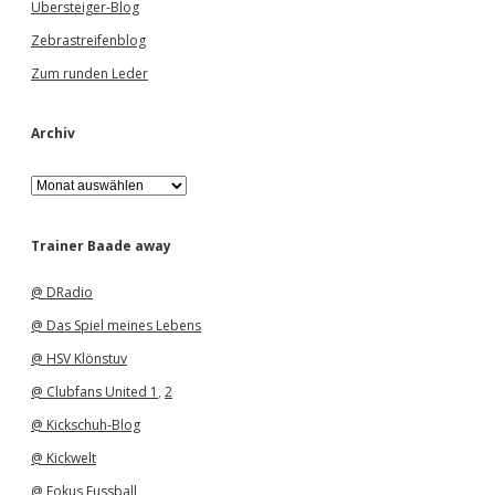
Übersteiger-Blog
Zebrastreifenblog
Zum runden Leder
Archiv
A
r
c
h
Trainer Baade away
i
v
@ DRadio
@ Das Spiel meines Lebens
@ HSV Klönstuv
@ Clubfans United 1
,
2
@ Kickschuh-Blog
@ Kickwelt
@ Fokus Fussball