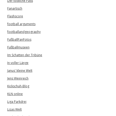
Der tödliche Pass
Fanartisch
Flashscore
football arguments
footballandgeography
FußballFanFotos
Fußballmuseen
Im Schatten der Tribüne
In voller Länge
Janus' kleine Welt
Jens Weinreich
Kickschuh-Blog
KLN online
Liga Parkdrei
Lizas Welt