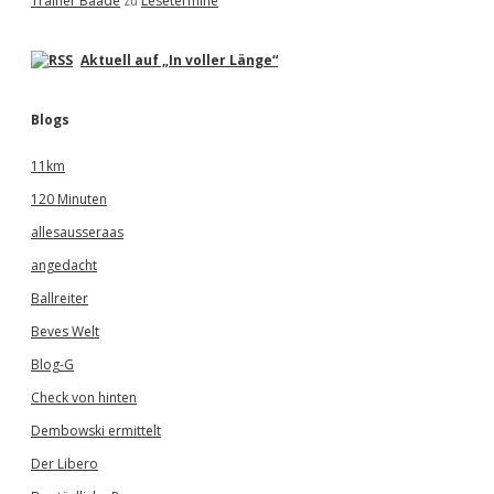
Trainer Baade
zu
Lesetermine
Aktuell auf „In voller Länge“
Blogs
11km
120 Minuten
allesausseraas
angedacht
Ballreiter
Beves Welt
Blog-G
Check von hinten
Dembowski ermittelt
Der Libero