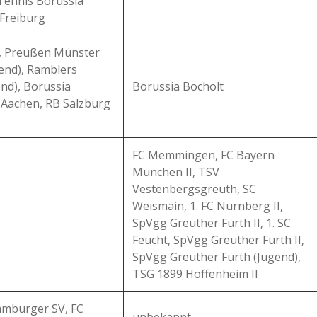
 Tennis Borussia
 Freiburg
t, Preußen Münster
gend), Ramblers
nd), Borussia
Borussia Bocholt
 Aachen, RB Salzburg
FC Memmingen, FC Bayern
München II, TSV
Vestenbergsgreuth, SC
Weismain, 1. FC Nürnberg II,
SpVgg Greuther Fürth II, 1. SC
Feucht, SpVgg Greuther Fürth II,
SpVgg Greuther Fürth (Jugend),
TSG 1899 Hoffenheim II
amburger SV, FC