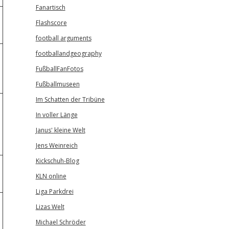
Fanartisch
Flashscore
football arguments
footballandgeography
FußballFanFotos
Fußballmuseen
Im Schatten der Tribüne
In voller Länge
Janus' kleine Welt
Jens Weinreich
Kickschuh-Blog
KLN online
Liga Parkdrei
Lizas Welt
Michael Schröder