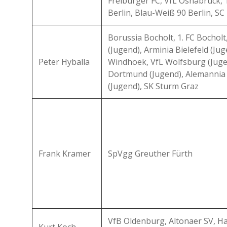
Freiburger FC, VfL Osnabrück,
Berlin, Blau-Weiß 90 Berlin, SC
Borussia Bocholt, 1. FC Bochol
(Jugend), Arminia Bielefeld (Ju
Peter Hyballa
Windhoek, VfL Wolfsburg (Juge
Dortmund (Jugend), Alemannia
(Jugend), SK Sturm Graz
Frank Kramer
SpVgg Greuther Fürth
VfB Oldenburg, Altonaer SV, H