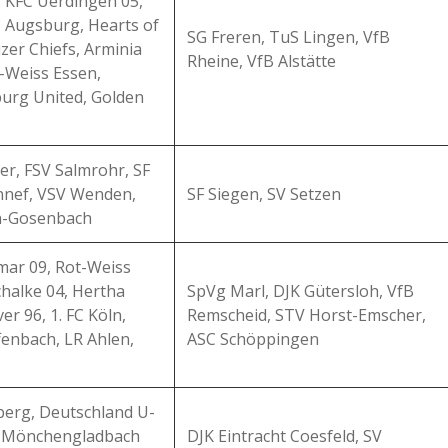
, KFC Uerdingen 05,
 Augsburg, Hearts of
SG Freren, TuS Lingen, VfB
izer Chiefs, Arminia
Rheine, VfB Alstätte
t-Weiss Essen,
urg United, Golden
r, FSV Salmrohr, SF
nnef, VSV Wenden,
SF Siegen, SV Setzen
n-Gosenbach
mar 09, Rot-Weiss
halke 04, Hertha
SpVg Marl, DJK Gütersloh, VfB
r 96, 1. FC Köln,
Remscheid, STV Horst-Emscher,
fenbach, LR Ahlen,
ASC Schöppingen
erg, Deutschland U-
ia Mönchengladbach
DJK Eintracht Coesfeld, SV