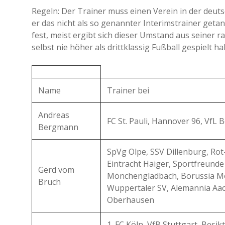
Regeln: Der Trainer muss einen Verein in der deut
er das nicht als so genannter Interimstrainer getan
fest, meist ergibt sich dieser Umstand aus seiner r
selbst nie höher als drittklassig Fußball gespielt h
Name
Trainer bei
Andreas
FC St. Pauli, Hannover 96, VfL
Bergmann
SpVg Olpe, SSV Dillenburg, Ro
Eintracht Haiger, Sportfreunde
Gerd vom
Mönchengladbach, Borussia M
Bruch
Wuppertaler SV, Alemannia Aa
Oberhausen
1. FC Köln, VfB Stuttgart, Besik