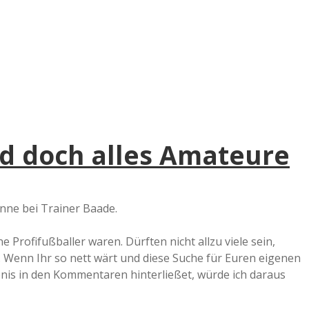
e
r
B
a
nd doch alles Amateure
a
d
nne bei Trainer Baade.
e
e Profifußballer waren. Dürften nicht allzu viele sein,
. Wenn Ihr so nett wärt und diese Suche für Euren eigenen
is in den Kommentaren hinterließet, würde ich daraus