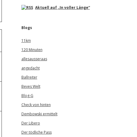
Aktuell auf „In voller Länge“
Blogs
11km
120 Minuten
allesausseraas
angedacht
Ballreiter
Beves Welt
Blog-G
Check von hinten
Dembowski ermittelt
Der Libero
Der tödliche Pass