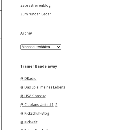
Zebrastreifenblog
Zum runden Leder
Archiv
A
r
c
h
i
Trainer Baade away
v
@ DRadio
@ Das Spiel meines Lebens
@ HSV Klönstuv
@ Clubfans United 1
,
2
@ Kickschuh-Blog
@ Kickwelt