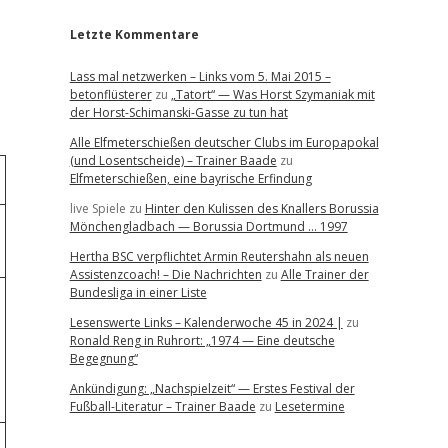
Letzte Kommentare
Lass mal netzwerken – Links vom 5. Mai 2015 –
betonflüsterer
zu
„Tatort“ — Was Horst Szymaniak mit
der Horst-Schimanski-Gasse zu tun hat
Alle Elfmeterschießen deutscher Clubs im Europapokal
(und Losentscheide) – Trainer Baade
zu
Elfmeterschießen, eine bayrische Erfindung
live Spiele
zu
Hinter den Kulissen des Knallers Borussia
Mönchengladbach — Borussia Dortmund … 1997
Hertha BSC verpflichtet Armin Reutershahn als neuen
Assistenzcoach! – Die Nachrichten
zu
Alle Trainer der
Bundesliga in einer Liste
Lesenswerte Links – Kalenderwoche 45 in 2024 |
zu
Ronald Reng in Ruhrort: „1974 — Eine deutsche
Begegnung“
Ankündigung: „Nachspielzeit“ — Erstes Festival der
Fußball-Literatur – Trainer Baade
zu
Lesetermine