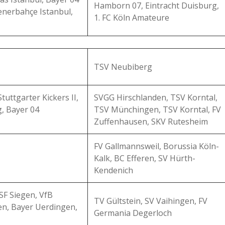
Hamborn 07, Eintracht Duisburg,
enerbahçe Istanbul,
1. FC Köln Amateure
TSV Neubiberg
uttgarter Kickers II,
SVGG Hirschlanden, TSV Korntal,
g, Bayer 04
TSV Münchingen, TSV Korntal, FV
Zuffenhausen, SKV Rutesheim
FV Gallmannsweil, Borussia Köln-
Kalk, BC Efferen, SV Hürth-
Kendenich
 SF Siegen, VfB
TV Gültstein, SV Vaihingen, FV
gen, Bayer Uerdingen,
Germania Degerloch