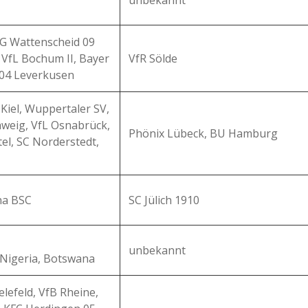
unbekannt
SG Wattenscheid 09
 VfL Bochum II, Bayer
VfR Sölde
 04 Leverkusen
 Kiel, Wuppertaler SV,
hweig, VfL Osnabrück,
Phönix Lübeck, BU Hamburg
el, SC Norderstedt,
ha BSC
SC Jülich 1910
unbekannt
Nigeria, Botswana
lefeld, VfB Rheine,