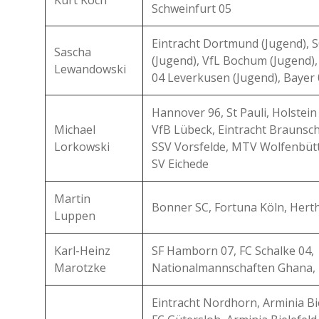
Kurt Koch
Schweinfurt 05
Eintracht Dortmund (Jugend), 
Sascha
(Jugend), VfL Bochum (Jugend),
Lewandowski
04 Leverkusen (Jugend), Bayer
Hannover 96, St Pauli, Holstein
Michael
VfB Lübeck, Eintracht Braunsc
Lorkowski
SSV Vorsfelde, MTV Wolfenbütt
SV Eichede
Martin
Bonner SC, Fortuna Köln, Hert
Luppen
Karl-Heinz
SF Hamborn 07, FC Schalke 04,
Marotzke
Nationalmannschaften Ghana, 
Eintracht Nordhorn, Arminia Bie