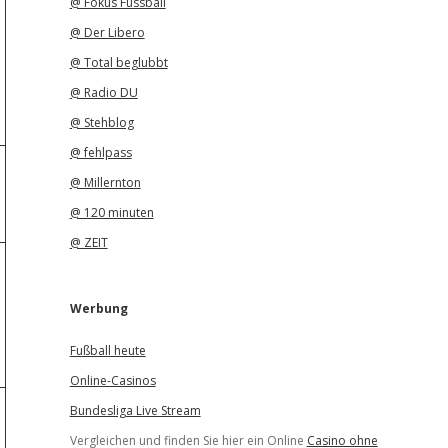
@ Fokus Fussball
@ Der Libero
@ Total beglubbt
@ Radio DU
@ Stehblog
@ fehlpass
@ Millernton
@ 120 minuten
@ ZEIT
Werbung
Fußball heute
Online-Casinos
Bundesliga Live Stream
Vergleichen und finden Sie hier ein Online
Casino ohne