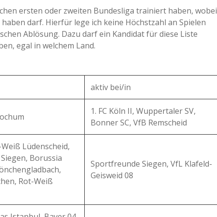
schen ersten oder zweiten Bundesliga trainiert haben, wobei
 haben darf. Hierfür lege ich keine Höchstzahl an Spielen
aschen Ablösung. Dazu darf ein Kandidat für diese Liste
aben, egal in welchem Land.
aktiv bei/in
1. FC Köln II, Wuppertaler SV,
 Bochum
Bonner SC, VfB Remscheid
t-Weiß Lüdenscheid,
 Siegen, Borussia
Sportfreunde Siegen, VfL Klafeld-
önchengladbach,
Geisweid 08
chen, Rot-Weiß
tas Istanbul, Bayer 04