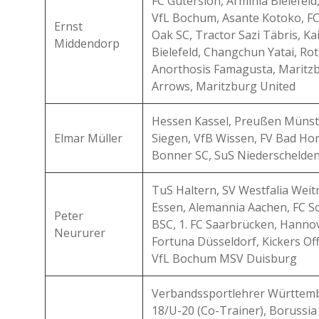
FC Gütersloh, Arminia Bielefeld
VfL Bochum, Asante Kotoko, FC
Ernst
Oak SC, Tractor Sazi Täbris, Ka
Middendorp
Bielefeld, Changchun Yatai, Ro
Anorthosis Famagusta, Maritzb
Arrows, Maritzburg United
Hessen Kassel, Preußen Münste
Elmar Müller
Siegen, VfB Wissen, FV Bad Ho
Bonner SC, SuS Niederschelde
TuS Haltern, SV Westfalia Weit
Essen, Alemannia Aachen, FC Sc
Peter
BSC, 1. FC Saarbrücken, Hannove
Neururer
Fortuna Düsseldorf, Kickers Of
VfL Bochum MSV Duisburg
Verbandssportlehrer Württemb
18/U-20 (Co-Trainer), Boruss