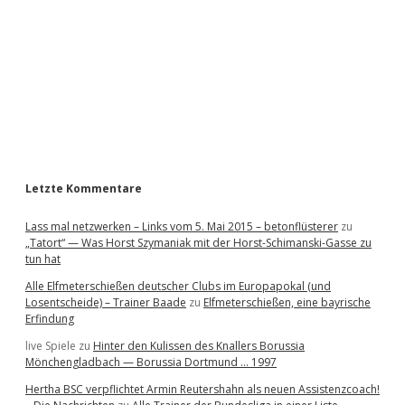
e
b
a
r
Letzte Kommentare
Lass mal netzwerken – Links vom 5. Mai 2015 – betonflüsterer
zu
„Tatort“ — Was Horst Szymaniak mit der Horst-Schimanski-Gasse zu
tun hat
Alle Elfmeterschießen deutscher Clubs im Europapokal (und
Losentscheide) – Trainer Baade
zu
Elfmeterschießen, eine bayrische
Erfindung
live Spiele
zu
Hinter den Kulissen des Knallers Borussia
Mönchengladbach — Borussia Dortmund … 1997
Hertha BSC verpflichtet Armin Reutershahn als neuen Assistenzcoach!