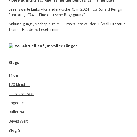
– Die Nachrichten
zu
Alle Trainer der Bundesliga in einer Liste
Lesenswerte Links – Kalenderwoche 45 in 2024 |
zu
Ronald Reng in
Ruhrort: „1974 — Eine deutsche Begegnung“
Ankündigung: „Nachspielzeit“ — Erstes Festival der Fußball-Literatur –
Trainer Baade
zu
Lesetermine
Aktuell auf „In voller Länge“
Blogs
11km
120 Minuten
allesausseraas
angedacht
Ballreiter
Beves Welt
Blog-G