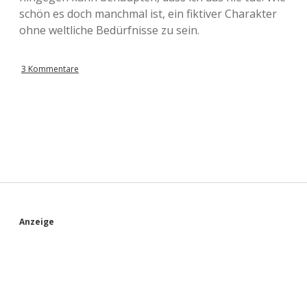
schön es doch manchmal ist, ein fiktiver Charakter
ohne weltliche Bedürfnisse zu sein.
3 Kommentare
S
Anzeige
i
d