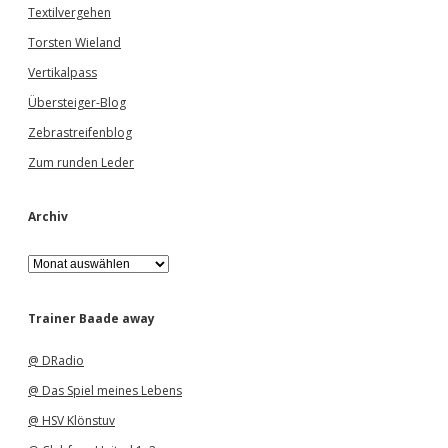
Textilvergehen
Torsten Wieland
Vertikalpass
Übersteiger-Blog
Zebrastreifenblog
Zum runden Leder
Archiv
A
r
c
h
Trainer Baade away
i
v
@ DRadio
@ Das Spiel meines Lebens
@ HSV Klönstuv