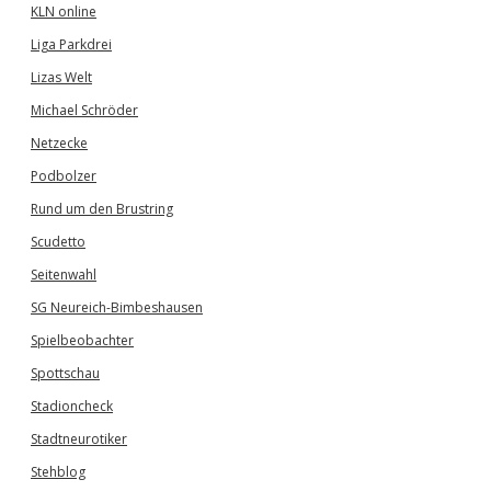
KLN online
Liga Parkdrei
Lizas Welt
Michael Schröder
Netzecke
Podbolzer
Rund um den Brustring
Scudetto
Seitenwahl
SG Neureich-Bimbeshausen
Spielbeobachter
Spottschau
Stadioncheck
Stadtneurotiker
Stehblog