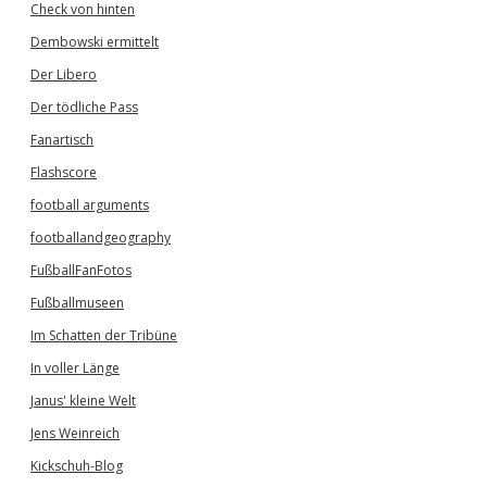
Check von hinten
Dembowski ermittelt
Der Libero
Der tödliche Pass
Fanartisch
Flashscore
football arguments
footballandgeography
FußballFanFotos
Fußballmuseen
Im Schatten der Tribüne
In voller Länge
Janus' kleine Welt
Jens Weinreich
Kickschuh-Blog