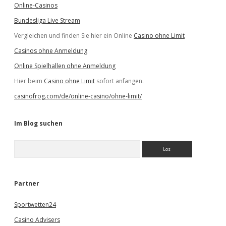
Online-Casinos
Bundesliga Live Stream
Vergleichen und finden Sie hier ein Online
Casino ohne Limit
Casinos ohne Anmeldung
Online Spielhallen ohne Anmeldung
Hier beim
Casino ohne Limit
sofort anfangen.
casinofrog.com/de/online-casino/ohne-limit/
Im Blog suchen
S
u
c
h
e
Partner
n
Sportwetten24
Casino Advisers