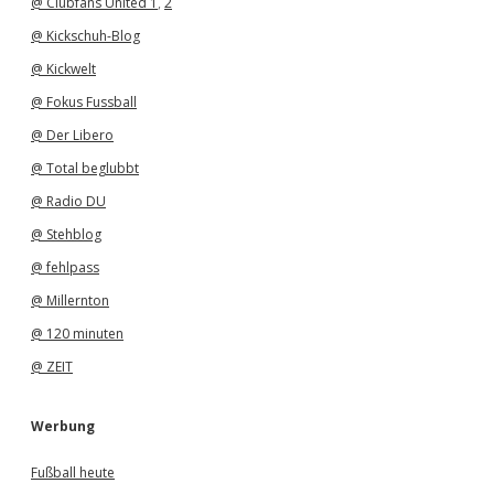
@ Clubfans United 1
,
2
@ Kickschuh-Blog
@ Kickwelt
@ Fokus Fussball
@ Der Libero
@ Total beglubbt
@ Radio DU
@ Stehblog
@ fehlpass
@ Millernton
@ 120 minuten
@ ZEIT
Werbung
Fußball heute