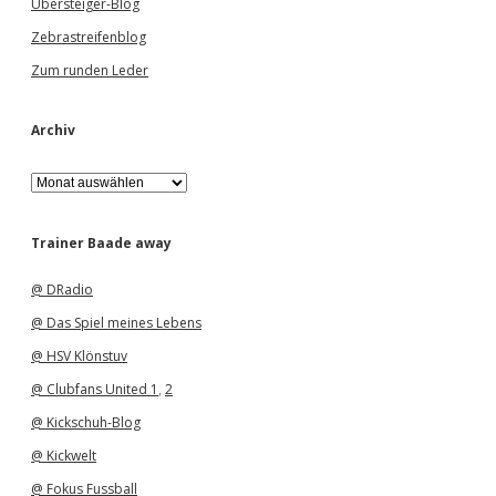
Übersteiger-Blog
Zebrastreifenblog
Zum runden Leder
Archiv
A
r
c
h
Trainer Baade away
i
v
@ DRadio
@ Das Spiel meines Lebens
@ HSV Klönstuv
@ Clubfans United 1
,
2
@ Kickschuh-Blog
@ Kickwelt
@ Fokus Fussball