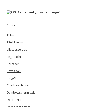
Aktuell auf „In voller Länge“
Blogs
11km
120 Minuten
allesausseraas
angedacht
Ballreiter
Beves Welt
Blog-G
Check von hinten
Dembowski ermittelt
Der Libero
Der tödliche Pass