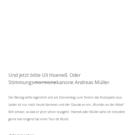
Und jetzt bitte Uli Hoeneß. Oder
Stimmungs
mormone
kanone Andreas Müller.
Der Beitrag sollte eigentlich erst am Donnerstag zum Termin des Rückspiels raus.
Leider ist nur noch heute Karneval und der Glaube an ein „Wunder an der Alster“
fällt schwer, so dass er jetzt schon rausgeht. Hoeneß oder Müller sähe ich trotzdem
gerne mal singend bei einer Tour de Wurst.