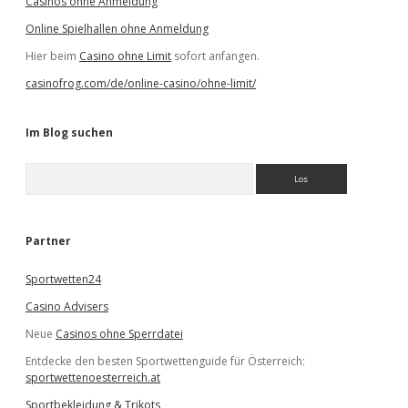
Casinos ohne Anmeldung
Online Spielhallen ohne Anmeldung
Hier beim
Casino ohne Limit
sofort anfangen.
casinofrog.com/de/online-casino/ohne-limit/
Im Blog suchen
S
u
c
h
e
Partner
n
Sportwetten24
Casino Advisers
Neue
Casinos ohne Sperrdatei
Entdecke den besten Sportwettenguide für Österreich:
sportwettenoesterreich.at
Sportbekleidung & Trikots