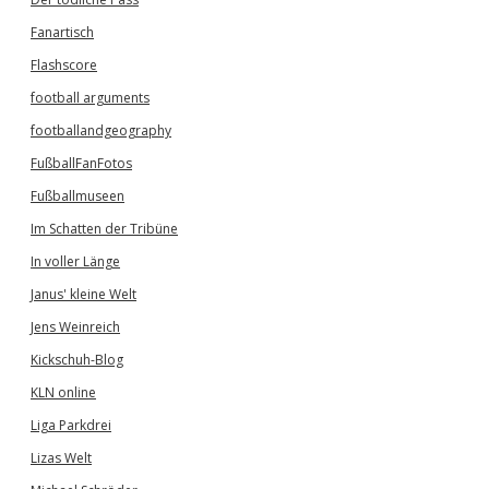
Fanartisch
Flashscore
football arguments
footballandgeography
FußballFanFotos
Fußballmuseen
Im Schatten der Tribüne
In voller Länge
Janus' kleine Welt
Jens Weinreich
Kickschuh-Blog
KLN online
Liga Parkdrei
Lizas Welt