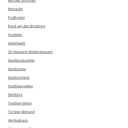
Michael Schröder
Netzecke
Podbolzer
Rund um den Brustring
Scudetto
Seitenwahl
SG Neureich-Bimbeshausen
Spielbeobachter
Spottschau
Stadioncheck
Stadtneurotiker
Stehblog
Textilvergehen
Torsten Wieland
Vertikalpass