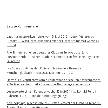
a
r
Letzte Kommentare
Lass mal netzwerken – Links vom 5. Mai 2015 – betonflüsterer
zu
„Tatort“ — Was Horst Szymaniak mit der Horst-Schimanski-Gasse zu
tun hat
Alle Elfmeterschießen deutscher Clubs im Europapokal (und
Losentscheide) – Trainer Baade
zu
Elfmeterschießen, eine bayrische
Erfindung
live Spiele
zu
Hinter den Kulissen des Knallers Borussia
Mönchengladbach — Borussia Dortmund … 1997
Hertha BSC verpflichtet Armin Reutershahn als neuen Assistenzcoach!
– Die Nachrichten
zu
Alle Trainer der Bundesliga in einer Liste
Lesenswerte Links – Kalenderwoche 45 in 2024 |
zu
Ronald Reng in
Ruhrort: „1974 — Eine deutsche Begegnung“
Ankündigung: „Nachspielzeit“ — Erstes Festival der Fußball-Literatur –
Trainer Baade
zu
Lesetermine