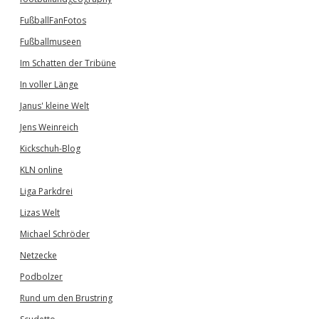
FußballFanFotos
Fußballmuseen
Im Schatten der Tribüne
In voller Länge
Janus' kleine Welt
Jens Weinreich
Kickschuh-Blog
KLN online
Liga Parkdrei
Lizas Welt
Michael Schröder
Netzecke
Podbolzer
Rund um den Brustring