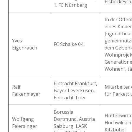
Eishockeyclu
1. FC Nürnberg
In der Öffen
eines Kinde
Jugendtheat
Yves
gemeinnützi
FC Schalke 04
Eigenrauch
dem Gelsenk
Wohnprojekt
Generation
Wohnen“, tät
Eintracht Frankfurt,
Ralf
Mitarbeiter
Bayer Leverkusen,
Falkenmayer
für Parkett 
Eintracht Trier
Borussia
Hüttenwirt 
Wolfgang
Dortmund, Austria
Hochwildalm
Feiersinger
Salzburg, LASK
Kitzbühel.