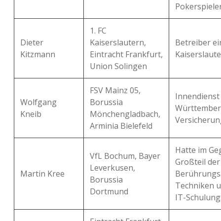
Pokerspieler
1. FC
Dieter
Kaiserslautern,
Betreiber e
Kitzmann
Eintracht Frankfurt,
Kaiserslaute
Union Solingen
FSV Mainz 05,
Innendienst
Wolfgang
Borussia
Württember
Kneib
Mönchengladbach,
Versicherun
Arminia Bielefeld
Hatte im Ge
VfL Bochum, Bayer
Großteil de
Leverkusen,
Martin Kree
Berührungs
Borussia
Techniken un
Dortmund
IT-Schulung