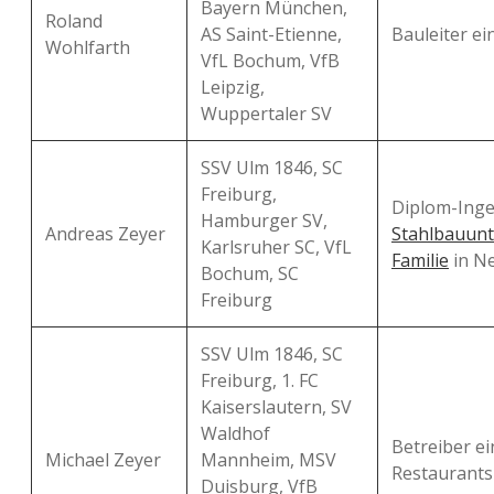
Bayern München,
Roland
AS Saint-Etienne,
Bauleiter ei
Wohlfarth
VfL Bochum, VfB
Leipzig,
Wuppertaler SV
SSV Ulm 1846, SC
Freiburg,
Diplom-Inge
Hamburger SV,
Andreas Zeyer
Stahlbauun
Karlsruher SC, VfL
Familie
in N
Bochum, SC
Freiburg
SSV Ulm 1846, SC
Freiburg, 1. FC
Kaiserslautern, SV
Waldhof
Betreiber ei
Michael Zeyer
Mannheim, MSV
Restaurant
Duisburg, VfB