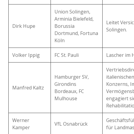
Union Solingen,
Arminia Bielefeld,
Leitet Vers
Dirk Hupe
Borussia
Solingen.
Dortmund, Fortuna
Köln
Volker Ippig
FC St. Pauli
Lascher im 
Vertriebsdir
Hamburger SV,
italienische
Girondins
Konzerns, I
Manfred Kaltz
Bordeaux, FC
Vermögensb
Mulhouse
engagiert si
Rehabilitat
Werner
Geschäftsfü
VfL Osnabrück
Kamper
für Landmas