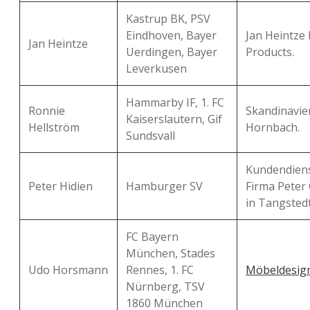
Kastrup BK, PSV
Eindhoven, Bayer
Jan Heintze
Jan Heintze
Uerdingen, Bayer
Products.
Leverkusen
Hammarby IF, 1. FC
Ronnie
Skandinavie
Kaiserslautern, Gif
Hellström
Hornbach.
Sundsvall
Kundendiens
Peter Hidien
Hamburger SV
Firma Peter
in Tangsted
FC Bayern
München, Stades
Udo Horsmann
Rennes, 1. FC
Möbeldesig
Nürnberg, TSV
1860 München