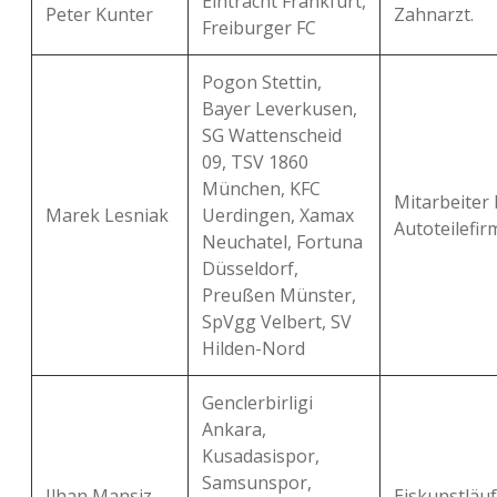
Eintracht Frankfurt,
Peter Kunter
Zahnarzt.
Freiburger FC
Pogon Stettin,
Bayer Leverkusen,
SG Wattenscheid
09, TSV 1860
München, KFC
Mitarbeiter 
Marek Lesniak
Uerdingen, Xamax
Autoteilefir
Neuchatel, Fortuna
Düsseldorf,
Preußen Münster,
SpVgg Velbert, SV
Hilden-Nord
Genclerbirligi
Ankara,
Kusadasispor,
Samsunspor,
Ilhan Mansiz
Eiskunstläuf