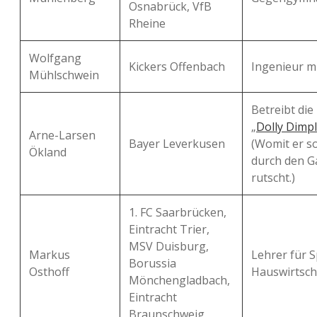
Osnabrück, VfB
Rheine
Wolfgang
Kickers Offenbach
Ingenieur m
Mühlschwein
Betreibt die
„
Dolly Dimp
Arne-Larsen
Bayer Leverkusen
(Womit er s
Ökland
durch den Ga
rutscht.)
1. FC Saarbrücken,
Eintracht Trier,
MSV Duisburg,
Markus
Lehrer für 
Borussia
Osthoff
Hauswirtsch
Mönchengladbach,
Eintracht
Braunschweig