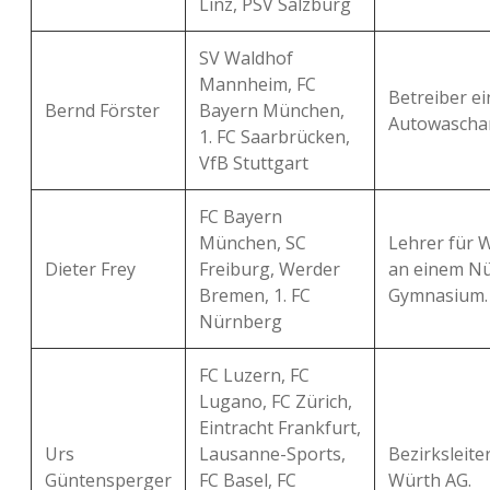
Linz, PSV Salzburg
SV Waldhof
Mannheim, FC
Betreiber ei
Bernd Förster
Bayern München,
Autowascha
1. FC Saarbrücken,
VfB Stuttgart
FC Bayern
München, SC
Lehrer für W
Dieter Frey
Freiburg, Werder
an einem N
Bremen, 1. FC
Gymnasium.
Nürnberg
FC Luzern, FC
Lugano, FC Zürich,
Eintracht Frankfurt,
Urs
Lausanne-Sports,
Bezirksleite
Güntensperger
FC Basel, FC
Würth AG.