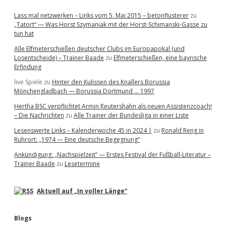
Lass mal netzwerken – Links vom 5. Mai 2015 – betonflüsterer
zu
„Tatort“ — Was Horst Szymaniak mit der Horst-Schimanski-Gasse zu
tun hat
Alle Elfmeterschießen deutscher Clubs im Europapokal (und
Losentscheide) – Trainer Baade
zu
Elfmeterschießen, eine bayrische
Erfindung
live Spiele
zu
Hinter den Kulissen des Knallers Borussia
Mönchengladbach — Borussia Dortmund … 1997
Hertha BSC verpflichtet Armin Reutershahn als neuen Assistenzcoach!
– Die Nachrichten
zu
Alle Trainer der Bundesliga in einer Liste
Lesenswerte Links – Kalenderwoche 45 in 2024 |
zu
Ronald Reng in
Ruhrort: „1974 — Eine deutsche Begegnung“
Ankündigung: „Nachspielzeit“ — Erstes Festival der Fußball-Literatur –
Trainer Baade
zu
Lesetermine
Aktuell auf „In voller Länge“
Blogs