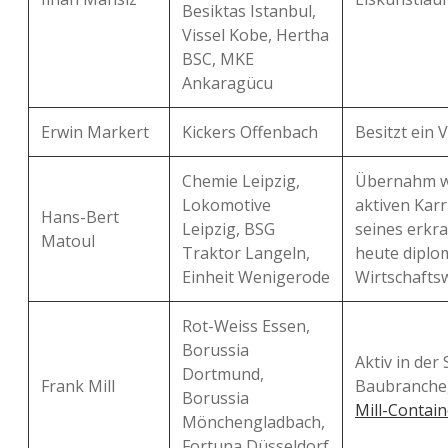
Besiktas Istanbul,
Vissel Kobe, Hertha
BSC, MKE
Ankaragücu
Erwin Markert
Kickers Offenbach
Besitzt ein 
Chemie Leipzig,
Übernahm w
Lokomotive
aktiven Karr
Hans-Bert
Leipzig, BSG
seines erkra
Matoul
Traktor Langeln,
heute diplo
Einheit Wenigerode
Wirtschaftsw
Rot-Weiss Essen,
Borussia
Aktiv in der
Dortmund,
Frank Mill
Baubranche, 
Borussia
Mill-Contain
Mönchengladbach,
Fortuna Düsseldorf