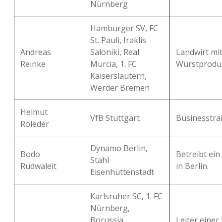
Nürnberg
Hamburger SV, FC
St. Pauli, Iraklis
Andreas
Saloniki, Real
Landwirt mi
Reinke
Murcia, 1. FC
Wurstproduk
Kaiserslautern,
Werder Bremen
Helmut
VfB Stuttgart
Businesstrai
Roleder
Dynamo Berlin,
Bodo
Betreibt ei
Stahl
Rudwaleit
in Berlin.
Eisenhüttenstadt
Karlsruher SC, 1. FC
Nürnberg,
Borussia
Leiter einer