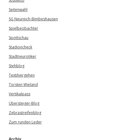
Scudetto
Seitenwahl
SG Neureich-Bimbeshausen
Spielbeobachter
Spottschau
Stadioncheck
Stadtneurotiker
Stehblog
Textilvergehen
Torsten Wieland
Vertikalpass
Übersteiger-Blog
Zebrastreifenblog
Zum runden Leder
Archiv