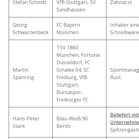
Stefan Schmitt
VfB Stuttgart, SV
Zahnarzt.
Sandhausen
Georg
FC Bayern
Inhaber ein
Schwarzenbeck
München
Schreibware
TSV 1860
München, Fortuna
Düsseldorf, FC
Martin
Schalke 04, SC
Sportmanag
Spanring
Freiburg, VfB
Rust.
Stuttgart,
Bursaspor,
Freiburger FC
Beliefert mi
Hans-Peter
Blau-Weiß 90
Unternehm
Stark
Berlin.
Spitzengast