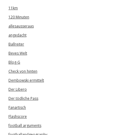
11km
120 Minuten
allesausseraas
angedacht
Ballreiter
Beves Welt
Blog-G
Check von hinten
Dembowski ermittelt
Der Libero
Der tödliche Pass
Fanartisch
Flashscore
football arguments
footballandgeography