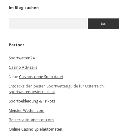
Im Blog suchen
S
u
c
h
e
Partner
n
Sportwetten24
Casino Advisers
Neue
Casinos ohne Sperrdatei
Entdecke den besten Sportwettenguide für Österreich:
sportwettenoesterreich.at
Sportbekleidung & Trikots
Meister-Wetten.com
Bestercasinomentor.com
Online Casino Spielautomaten