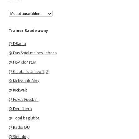
A
r
c
h
Trainer Baade away
i
v
@ DRadio
@ Das Spiel meines Lebens
@ HSV Klönstuv
@ Clubfans United 1
,
2
@ Kickschuh-Blog
@ Kickwelt
@ Fokus Fussball
@ Der Libero
@ Total beglubbt
@ Radio DU
@ Stehblog