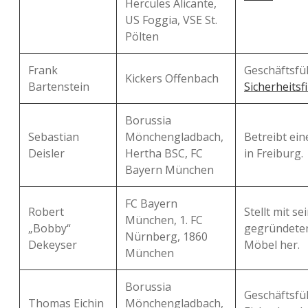
Hercules Alicante,
US Foggia, VSE St.
Pölten
Frank
Geschäftsf
Kickers Offenbach
Bartenstein
Sicherheitsf
Borussia
Sebastian
Mönchengladbach,
Betreibt ein
Deisler
Hertha BSC, FC
in Freiburg.
Bayern München
FC Bayern
Robert
Stellt mit s
München, 1. FC
„Bobby“
gegründeten
Nürnberg, 1860
Dekeyser
Möbel her.
München
Borussia
Geschäftsfü
Thomas Eichin
Mönchengladbach,