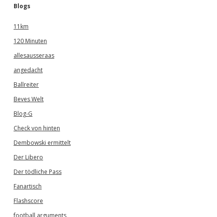
Blogs
11km
120 Minuten
allesausseraas
angedacht
Ballreiter
Beves Welt
Blog-G
Check von hinten
Dembowski ermittelt
Der Libero
Der tödliche Pass
Fanartisch
Flashscore
football arguments