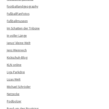
footballandgeography
FußballFanFotos
Fußballmuseen
Im Schatten der Tribüne
In voller Länge
Janus' kleine Welt
Jens Weinreich
Kickschuh-Blog
KLN online
Liga Parkdrei
Lizas Welt
Michael Schröder
Netzecke
Podbolzer
Rund um den Brustring