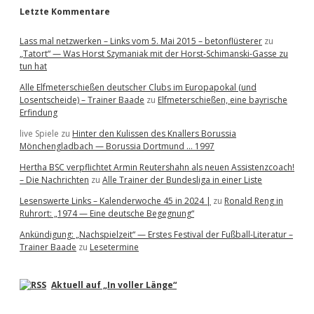
Letzte Kommentare
Lass mal netzwerken – Links vom 5. Mai 2015 – betonflüsterer
zu
„Tatort“ — Was Horst Szymaniak mit der Horst-Schimanski-Gasse zu
tun hat
Alle Elfmeterschießen deutscher Clubs im Europapokal (und
Losentscheide) – Trainer Baade
zu
Elfmeterschießen, eine bayrische
Erfindung
live Spiele
zu
Hinter den Kulissen des Knallers Borussia
Mönchengladbach — Borussia Dortmund … 1997
Hertha BSC verpflichtet Armin Reutershahn als neuen Assistenzcoach!
– Die Nachrichten
zu
Alle Trainer der Bundesliga in einer Liste
Lesenswerte Links – Kalenderwoche 45 in 2024 |
zu
Ronald Reng in
Ruhrort: „1974 — Eine deutsche Begegnung“
Ankündigung: „Nachspielzeit“ — Erstes Festival der Fußball-Literatur –
Trainer Baade
zu
Lesetermine
Aktuell auf „In voller Länge“