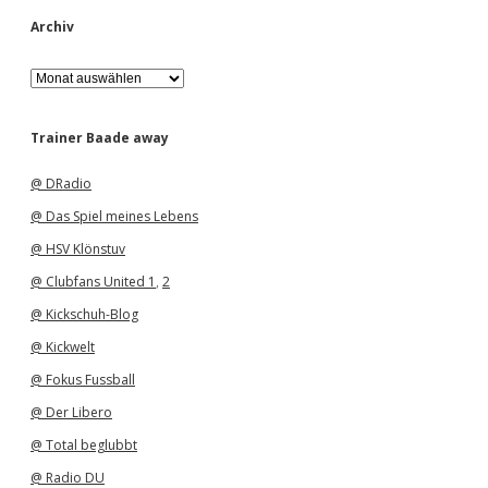
Archiv
A
r
c
h
Trainer Baade away
i
v
@ DRadio
@ Das Spiel meines Lebens
@ HSV Klönstuv
@ Clubfans United 1
,
2
@ Kickschuh-Blog
@ Kickwelt
@ Fokus Fussball
@ Der Libero
@ Total beglubbt
@ Radio DU