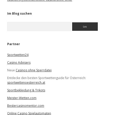
Im Blog suchen
S
u
c
h
e
Partner
n
Sportwetten24
Casino Advisers
Neue
Casinos ohne Sperrdatei
Entdecke den besten Sportwettenguide für Österreich:
sportwettenoesterreich.at
Sportbekleidung & Trikots
Meister-Wetten.com
Bestercasinomentor.com
Online Casino Spielautomaten