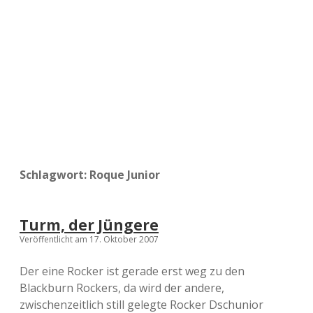
a
d
e
Schlagwort:
Roque Junior
Turm, der Jüngere
Veröffentlicht am 17. Oktober 2007
Der eine Rocker ist gerade erst weg zu den
Blackburn Rockers, da wird der andere,
zwischenzeitlich still gelegte Rocker Dschunior