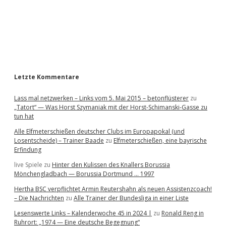
b
a
r
Letzte Kommentare
Lass mal netzwerken – Links vom 5. Mai 2015 – betonflüsterer
zu
„Tatort“ — Was Horst Szymaniak mit der Horst-Schimanski-Gasse zu
tun hat
Alle Elfmeterschießen deutscher Clubs im Europapokal (und
Losentscheide) – Trainer Baade
zu
Elfmeterschießen, eine bayrische
Erfindung
live Spiele
zu
Hinter den Kulissen des Knallers Borussia
Mönchengladbach — Borussia Dortmund … 1997
Hertha BSC verpflichtet Armin Reutershahn als neuen Assistenzcoach!
– Die Nachrichten
zu
Alle Trainer der Bundesliga in einer Liste
Lesenswerte Links – Kalenderwoche 45 in 2024 |
zu
Ronald Reng in
Ruhrort: „1974 — Eine deutsche Begegnung“