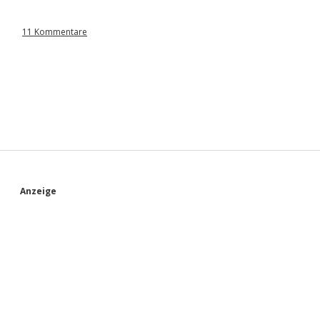
11 Kommentare
S
Anzeige
i
d
e