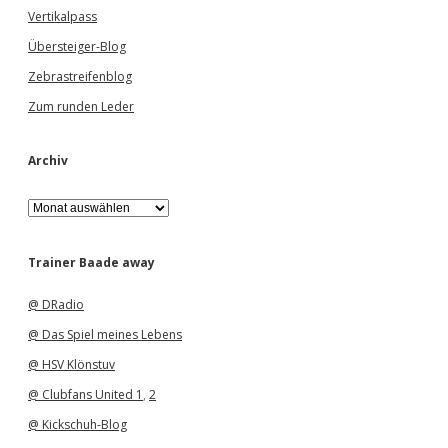
Vertikalpass
Übersteiger-Blog
Zebrastreifenblog
Zum runden Leder
Archiv
A
r
c
h
Trainer Baade away
i
v
@ DRadio
@ Das Spiel meines Lebens
@ HSV Klönstuv
@ Clubfans United 1
,
2
@ Kickschuh-Blog