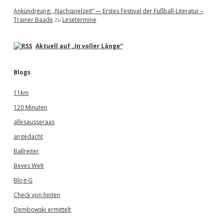
Ankündigung: „Nachspielzeit“ — Erstes Festival der Fußball-Literatur –
Trainer Baade
zu
Lesetermine
Aktuell auf „In voller Länge“
Blogs
11km
120 Minuten
allesausseraas
angedacht
Ballreiter
Beves Welt
Blog-G
Check von hinten
Dembowski ermittelt