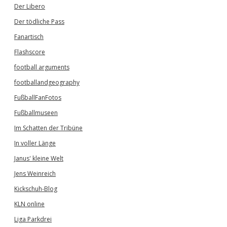
Der Libero
Der tödliche Pass
Fanartisch
Flashscore
football arguments
footballandgeography
FußballFanFotos
Fußballmuseen
Im Schatten der Tribüne
In voller Länge
Janus' kleine Welt
Jens Weinreich
Kickschuh-Blog
KLN online
Liga Parkdrei