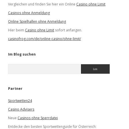
Vergleichen und finden Sie hier ein Online
Casino ohne Limit
Casinos ohne Anmeldung
Online Spielhallen ohne Anmeldung
Hier beim
Casino ohne Limit
sofort anfangen.
casinofrog.com/de/online-casino/ohne-limit/
Im Blog suchen
S
u
c
h
e
Partner
n
Sportwetten24
Casino Advisers
Neue
Casinos ohne Sperrdatei
Entdecke den besten Sportwettenguide für Österreich: