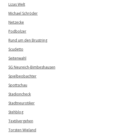
Lizas Welt
Michael Schröder
Netzecke
Podbolzer
Rund um den Brustring
Scudetto
Seitenwahl
SG Neureich-Bimbeshausen
Spielbeobachter
Spottschau
Stadioncheck
Stadtneurotiker
Stehblog
Textilvergehen
Torsten Wieland