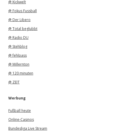
@ Kickwelt
@ Fokus Fussball
@ Der Libero
@ Total beglubbt
@ Radio DU
@ Stehblog
@ fehlpass
@ Millernton
@ 120 minuten
@ ZEIT
Werbung
Fußball heute
Online-Casinos
Bundesliga Live Stream