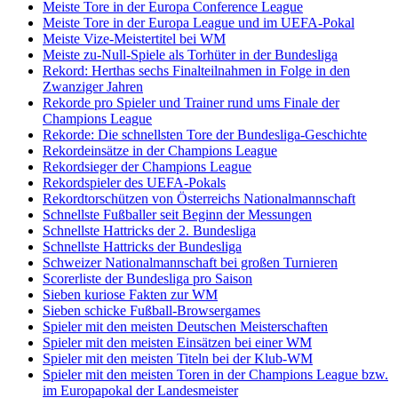
Meiste Tore in der Europa Conference League
Meiste Tore in der Europa League und im UEFA-Pokal
Meiste Vize-Meistertitel bei WM
Meiste zu-Null-Spiele als Torhüter in der Bundesliga
Rekord: Herthas sechs Finalteilnahmen in Folge in den
Zwanziger Jahren
Rekorde pro Spieler und Trainer rund ums Finale der
Champions League
Rekorde: Die schnellsten Tore der Bundesliga-Geschichte
Rekordeinsätze in der Champions League
Rekordsieger der Champions League
Rekordspieler des UEFA-Pokals
Rekordtorschützen von Österreichs Nationalmannschaft
Schnellste Fußballer seit Beginn der Messungen
Schnellste Hattricks der 2. Bundesliga
Schnellste Hattricks der Bundesliga
Schweizer Nationalmannschaft bei großen Turnieren
Scorerliste der Bundesliga pro Saison
Sieben kuriose Fakten zur WM
Sieben schicke Fußball-Browsergames
Spieler mit den meisten Deutschen Meisterschaften
Spieler mit den meisten Einsätzen bei einer WM
Spieler mit den meisten Titeln bei der Klub-WM
Spieler mit den meisten Toren in der Champions League bzw.
im Europapokal der Landesmeister