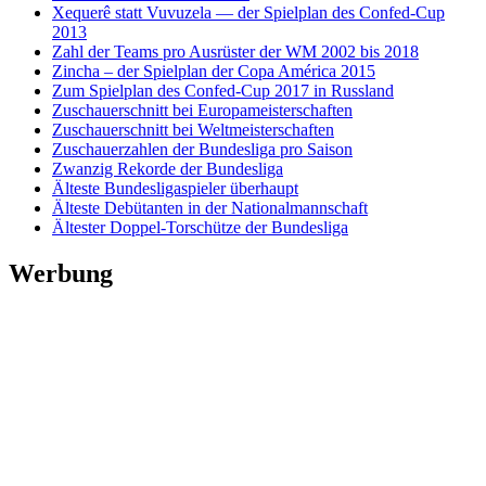
Xequerê statt Vuvuzela — der Spielplan des Confed-Cup
2013
Zahl der Teams pro Ausrüster der WM 2002 bis 2018
Zincha – der Spielplan der Copa América 2015
Zum Spielplan des Confed-Cup 2017 in Russland
Zuschauerschnitt bei Europameisterschaften
Zuschauerschnitt bei Weltmeisterschaften
Zuschauerzahlen der Bundesliga pro Saison
Zwanzig Rekorde der Bundesliga
Älteste Bundesligaspieler überhaupt
Älteste Debütanten in der Nationalmannschaft
Ältester Doppel-Torschütze der Bundesliga
Werbung