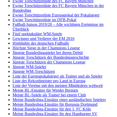
Ewige Torschützenliste des FC Bayern München
Ewige Torschützenliste des FC Bayern München in der
Bundesliga
Ewige Torschützenliste Europapokal der Pokalsieger
Ewige Torschützenliste im DFB-Pokal
Fußball-Saison 2019/20 – Alle wichtigen Ereignisse im
Überblick
Fünf spektakuläre WM-Spiele
Gewinner und Verlierer der EM 2016
Highlights des deutschen Fußballs
Höchste Siege in der Champions League
Jüngste Bundesligaspieler bei ihrem Debüt
Jüngste Torschützen der Bundesligageschichte
Jüngste Torschützen der Champions League
Jüngste WM-Spieler
Jüngste WM-Torschützen
Liste der Europapokalsieger als Trainer und als Spieler
Liste der Rekordmeister pro Land in Europa
Liste der Vereine mit den meisten Mitgliedern weltweit
Meiste BL-Einsätze für Werder Bremen
Meiste BL-Spiele als Trainer bei einem Club
Meiste Bundesliga-Einsätze eines ausländischen Spielers
Meiste Bundesliga-Einsätze für Borussia Dortmund
Meiste Bundesliga-Einsätze für den 1. FC Köln
Meiste Bundesliga-Einsätze für den Hamburger SV