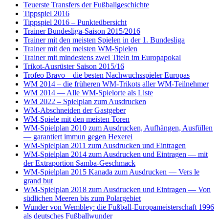
Teuerste Transfers der Fußballgeschichte
Tippspiel 2016
Tippspiel 2016 – Punkteübersicht
Trainer Bundesliga-Saison 2015/2016
Trainer mit den meisten Spielen in der 1. Bundesliga
Trainer mit den meisten WM-Spielen
Trainer mit mindestens zwei Titeln im Europapokal
Trikot-Ausrüster Saison 2015/16
Trofeo Bravo – die besten Nachwuchsspieler Europas
WM 2014 – die früheren WM-Trikots aller WM-Teilnehmer
WM 2014 — Alle WM-Spielorte als Liste
WM 2022 – Spielplan zum Ausdrucken
WM-Abschneiden der Gastgeber
WM-Spiele mit den meisten Toren
WM-Spielplan 2010 zum Ausdrucken, Aufhängen, Ausfüllen
— garantiert immun gegen Hexerei
WM-Spielplan 2011 zum Ausdrucken und Eintragen
WM-Spielplan 2014 zum Ausdrucken und Eintragen — mit
der Extraportion Samba-Geschmack
WM-Spielplan 2015 Kanada zum Ausdrucken — Vers le
grand but
WM-Spielplan 2018 zum Ausdrucken und Eintragen — Von
südlichen Meeren bis zum Polargebiet
Wunder von Wembley: die Fußball-Europameisterschaft 1996
als deutsches Fußballwunder