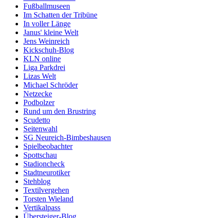
Fußballmuseen
Im Schatten der Tribüne
In voller Länge
Janus' kleine Welt
Jens Weinreich
Kickschuh-Blog
KLN online
Liga Parkdrei
Lizas Welt
Michael Schröder
Netzecke
Podbolzer
Rund um den Brustring
Scudetto
Seitenwahl
SG Neureich-Bimbeshausen
Spielbeobachter
Spottschau
Stadioncheck
Stadtneurotiker
Stehblog
Textilvergehen
Torsten Wieland
Vertikalpass
Übersteiger-Blog