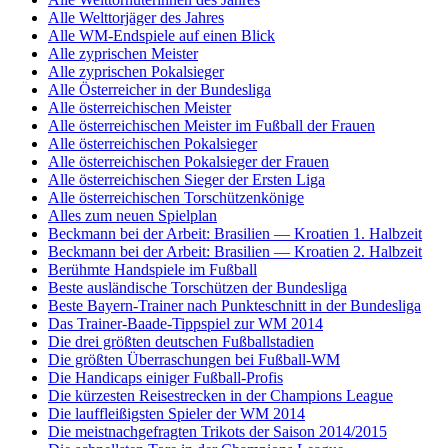
Alle Welttorjäger des Jahres
Alle WM-Endspiele auf einen Blick
Alle zyprischen Meister
Alle zyprischen Pokalsieger
Alle Österreicher in der Bundesliga
Alle österreichischen Meister
Alle österreichischen Meister im Fußball der Frauen
Alle österreichischen Pokalsieger
Alle österreichischen Pokalsieger der Frauen
Alle österreichischen Sieger der Ersten Liga
Alle österreichischen Torschützenkönige
Alles zum neuen Spielplan
Beckmann bei der Arbeit: Brasilien — Kroatien 1. Halbzeit
Beckmann bei der Arbeit: Brasilien — Kroatien 2. Halbzeit
Berühmte Handspiele im Fußball
Beste ausländische Torschützen der Bundesliga
Beste Bayern-Trainer nach Punkteschnitt in der Bundesliga
Das Trainer-Baade-Tippspiel zur WM 2014
Die drei größten deutschen Fußballstadien
Die größten Überraschungen bei Fußball-WM
Die Handicaps einiger Fußball-Profis
Die kürzesten Reisestrecken in der Champions League
Die lauffleißigsten Spieler der WM 2014
Die meistnachgefragten Trikots der Saison 2014/2015