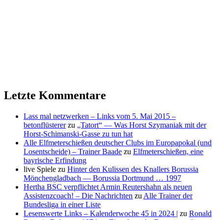
Letzte Kommentare
Lass mal netzwerken – Links vom 5. Mai 2015 –
betonflüsterer
zu
„Tatort“ — Was Horst Szymaniak mit der
Horst-Schimanski-Gasse zu tun hat
Alle Elfmeterschießen deutscher Clubs im Europapokal (und
Losentscheide) – Trainer Baade
zu
Elfmeterschießen, eine
bayrische Erfindung
live Spiele
zu
Hinter den Kulissen des Knallers Borussia
Mönchengladbach — Borussia Dortmund … 1997
Hertha BSC verpflichtet Armin Reutershahn als neuen
Assistenzcoach! – Die Nachrichten
zu
Alle Trainer der
Bundesliga in einer Liste
Lesenswerte Links – Kalenderwoche 45 in 2024 |
zu
Ronald