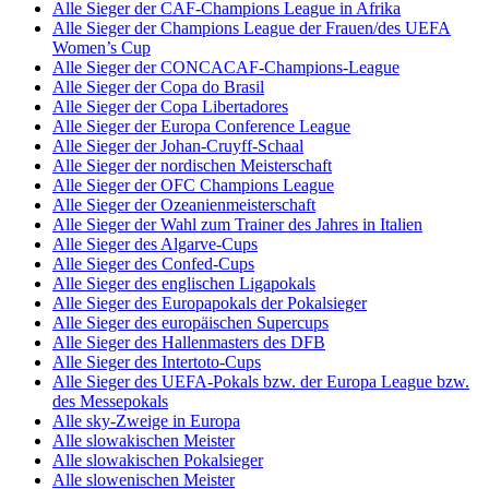
Alle Sieger der CAF-Champions League in Afrika
Alle Sieger der Champions League der Frauen/des UEFA
Women’s Cup
Alle Sieger der CONCACAF-Champions-League
Alle Sieger der Copa do Brasil
Alle Sieger der Copa Libertadores
Alle Sieger der Europa Conference League
Alle Sieger der Johan-Cruyff-Schaal
Alle Sieger der nordischen Meisterschaft
Alle Sieger der OFC Champions League
Alle Sieger der Ozeanienmeisterschaft
Alle Sieger der Wahl zum Trainer des Jahres in Italien
Alle Sieger des Algarve-Cups
Alle Sieger des Confed-Cups
Alle Sieger des englischen Ligapokals
Alle Sieger des Europapokals der Pokalsieger
Alle Sieger des europäischen Supercups
Alle Sieger des Hallenmasters des DFB
Alle Sieger des Intertoto-Cups
Alle Sieger des UEFA-Pokals bzw. der Europa League bzw.
des Messepokals
Alle sky-Zweige in Europa
Alle slowakischen Meister
Alle slowakischen Pokalsieger
Alle slowenischen Meister