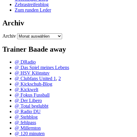
Zebrastreifenblog
Zum runden Leder
Archiv
Archiv
Trainer Baade away
@ DRadio
@ Das Spiel meines Lebens
@ HSV Klönstuv
@ Clubfans United 1
,
2
@ Kickschuh-Blog
@ Kickwelt
@ Fokus Fussball
@ Der Libero
@ Total beglubbt
@ Radio DU
@ Stehblog
@ fehlpass
@ Millernton
@ 120 minuten