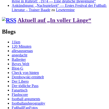
Reng in Ruhrort: „1974 — Eine deutsche Begegnung“
Ankündigung: „Nachspielzeit“ — Erstes Festival der Fußball-
Literatur – Trainer Baade
zu
Lesetermine
Aktuell auf „In voller Länge“
Blogs
11km
120 Minuten
allesausseraas
angedacht
Ballreiter
Beves Welt
Blog-G
Check von hinten
Dembowski ermittelt
Der Libero
Der tödliche Pass
Fanartisch
Flashscore
football arguments
footballandgeography
FußballFanFotos