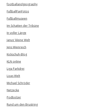
footballandgeography
FußballFanFotos
Fußballmuseen
Im Schatten der Tribüne
In voller Länge
Janus' kleine Welt
Jens Weinreich
Kickschuh-Blog
KLN online
Liga Parkdrei
Lizas Welt
Michael Schröder
Netzecke
Podbolzer
Rund um den Brustring