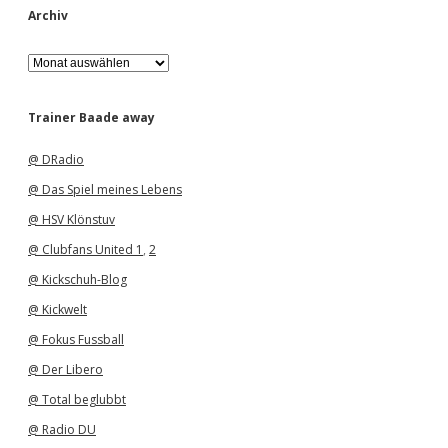
Archiv
A
r
c
h
Trainer Baade away
i
v
@ DRadio
@ Das Spiel meines Lebens
@ HSV Klönstuv
@ Clubfans United 1
,
2
@ Kickschuh-Blog
@ Kickwelt
@ Fokus Fussball
@ Der Libero
@ Total beglubbt
@ Radio DU