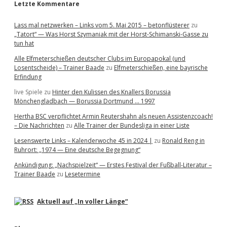
Letzte Kommentare
Lass mal netzwerken – Links vom 5. Mai 2015 – betonflüsterer
zu
„Tatort“ — Was Horst Szymaniak mit der Horst-Schimanski-Gasse zu
tun hat
Alle Elfmeterschießen deutscher Clubs im Europapokal (und
Losentscheide) – Trainer Baade
zu
Elfmeterschießen, eine bayrische
Erfindung
live Spiele
zu
Hinter den Kulissen des Knallers Borussia
Mönchengladbach — Borussia Dortmund … 1997
Hertha BSC verpflichtet Armin Reutershahn als neuen Assistenzcoach!
– Die Nachrichten
zu
Alle Trainer der Bundesliga in einer Liste
Lesenswerte Links – Kalenderwoche 45 in 2024 |
zu
Ronald Reng in
Ruhrort: „1974 — Eine deutsche Begegnung“
Ankündigung: „Nachspielzeit“ — Erstes Festival der Fußball-Literatur –
Trainer Baade
zu
Lesetermine
Aktuell auf „In voller Länge“