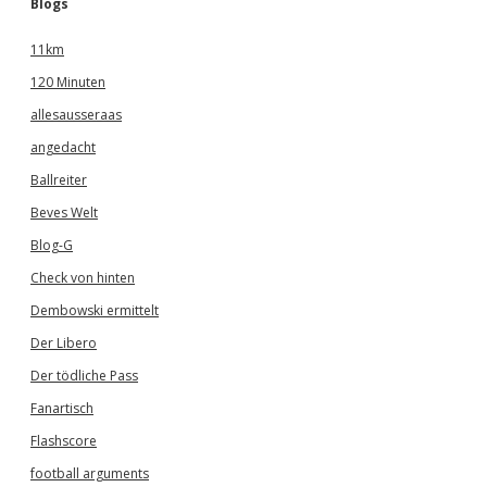
Blogs
11km
120 Minuten
allesausseraas
angedacht
Ballreiter
Beves Welt
Blog-G
Check von hinten
Dembowski ermittelt
Der Libero
Der tödliche Pass
Fanartisch
Flashscore
football arguments