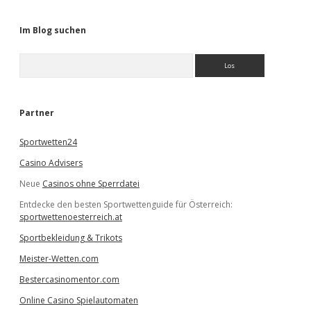
Im Blog suchen
S
u
c
h
e
Partner
n
Sportwetten24
Casino Advisers
Neue
Casinos ohne Sperrdatei
Entdecke den besten Sportwettenguide für Österreich:
sportwettenoesterreich.at
Sportbekleidung & Trikots
Meister-Wetten.com
Bestercasinomentor.com
Online Casino Spielautomaten