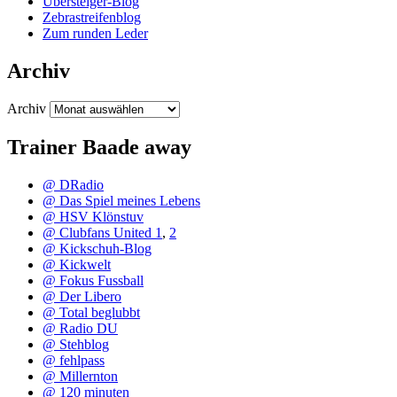
Übersteiger-Blog
Zebrastreifenblog
Zum runden Leder
Archiv
Archiv
Trainer Baade away
@ DRadio
@ Das Spiel meines Lebens
@ HSV Klönstuv
@ Clubfans United 1
,
2
@ Kickschuh-Blog
@ Kickwelt
@ Fokus Fussball
@ Der Libero
@ Total beglubbt
@ Radio DU
@ Stehblog
@ fehlpass
@ Millernton
@ 120 minuten