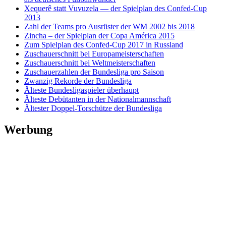
Xequerê statt Vuvuzela — der Spielplan des Confed-Cup
2013
Zahl der Teams pro Ausrüster der WM 2002 bis 2018
Zincha – der Spielplan der Copa América 2015
Zum Spielplan des Confed-Cup 2017 in Russland
Zuschauerschnitt bei Europameisterschaften
Zuschauerschnitt bei Weltmeisterschaften
Zuschauerzahlen der Bundesliga pro Saison
Zwanzig Rekorde der Bundesliga
Älteste Bundesligaspieler überhaupt
Älteste Debütanten in der Nationalmannschaft
Ältester Doppel-Torschütze der Bundesliga
Werbung