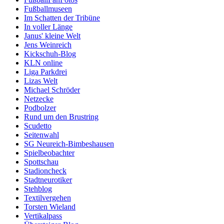
Fußballmuseen
Im Schatten der Tribüne
In voller Länge
Janus' kleine Welt
Jens Weinreich
Kickschuh-Blog
KLN online
Liga Parkdrei
Lizas Welt
Michael Schröder
Netzecke
Podbolzer
Rund um den Brustring
Scudetto
Seitenwahl
SG Neureich-Bimbeshausen
Spielbeobachter
Spottschau
Stadioncheck
Stadtneurotiker
Stehblog
Textilvergehen
Torsten Wieland
Vertikalpass