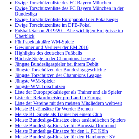
Ewige Torschützenliste des FC Bayern München
Ewige Torschützenliste des FC Bayern München in der
Bundesliga
Ewige Torschützenliste Europapokal der Pokalsieger
Ewige Torschützenliste im DFB-Pokal
Fußball-Saison 2019/20 – Alle wichtigen Ereignisse im
Überblick
Fünf spektakuläre WM-Spiele
Gewinner und Verlierer der EM 2016
Highlights des deutschen Fußballs
Höchste Siege in der Champions League
Jüngste Bundesligaspieler bei ihrem Debüt
Jüngste Torschützen der Bundesligageschichte
Jüngste Torschützen der Champions League
Jüngste WM-Spieler
Jüngste WM-Torschützen
Liste der Europapokalsieger als Trainer und als Spieler
Liste der Rekordmeister pro Land in Europa
Liste der Vereine mit den meisten Mitgliedern weltweit
Meiste BL-Einsätze für Werder Bremen
Meiste BL-Spiele als Trainer bei einem Club
Meiste Bundesliga-Einsätze eines ausländischen Spielers
Meiste Bundesliga-Einsätze für Borussia Dortmund
Meiste Bundesliga-Einsätze für den 1. FC Köln
Meiste Bundesliga-Einsätze für den Hamburger SV