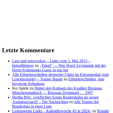
Letzte Kommentare
Lass mal netzwerken – Links vom 5. Mai 2015 –
betonflüsterer
zu
„Tatort“ — Was Horst Szymaniak mit der
Horst-Schimanski-Gasse zu tun hat
Alle Elfmeterschießen deutscher Clubs im Europapokal (und
Losentscheide) – Trainer Baade
zu
Elfmeterschießen, eine
bayrische Erfindung
live Spiele
zu
Hinter den Kulissen des Knallers Borussia
Mönchengladbach — Borussia Dortmund … 1997
Hertha BSC verpflichtet Armin Reutershahn als neuen
Assistenzcoach! – Die Nachrichten
zu
Alle Trainer der
Bundesliga in einer Liste
Lesenswerte Links – Kalenderwoche 45 in 2024 |
zu
Ronald