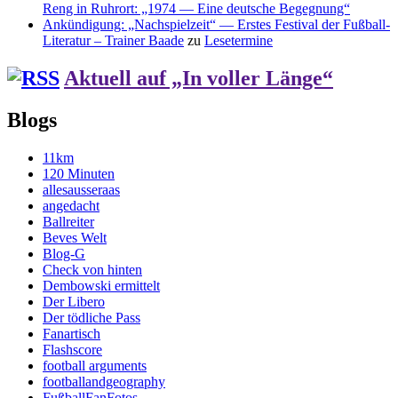
Reng in Ruhrort: „1974 — Eine deutsche Begegnung“
Ankündigung: „Nachspielzeit“ — Erstes Festival der Fußball-
Literatur – Trainer Baade
zu
Lesetermine
Aktuell auf „In voller Länge“
Blogs
11km
120 Minuten
allesausseraas
angedacht
Ballreiter
Beves Welt
Blog-G
Check von hinten
Dembowski ermittelt
Der Libero
Der tödliche Pass
Fanartisch
Flashscore
football arguments
footballandgeography
FußballFanFotos