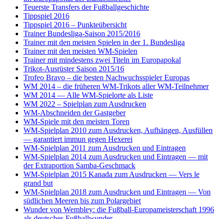
Teuerste Transfers der Fußballgeschichte
Tippspiel 2016
Tippspiel 2016 – Punkteübersicht
Trainer Bundesliga-Saison 2015/2016
Trainer mit den meisten Spielen in der 1. Bundesliga
Trainer mit den meisten WM-Spielen
Trainer mit mindestens zwei Titeln im Europapokal
Trikot-Ausrüster Saison 2015/16
Trofeo Bravo – die besten Nachwuchsspieler Europas
WM 2014 – die früheren WM-Trikots aller WM-Teilnehmer
WM 2014 — Alle WM-Spielorte als Liste
WM 2022 – Spielplan zum Ausdrucken
WM-Abschneiden der Gastgeber
WM-Spiele mit den meisten Toren
WM-Spielplan 2010 zum Ausdrucken, Aufhängen, Ausfüllen
— garantiert immun gegen Hexerei
WM-Spielplan 2011 zum Ausdrucken und Eintragen
WM-Spielplan 2014 zum Ausdrucken und Eintragen — mit
der Extraportion Samba-Geschmack
WM-Spielplan 2015 Kanada zum Ausdrucken — Vers le
grand but
WM-Spielplan 2018 zum Ausdrucken und Eintragen — Von
südlichen Meeren bis zum Polargebiet
Wunder von Wembley: die Fußball-Europameisterschaft 1996
als deutsches Fußballwunder