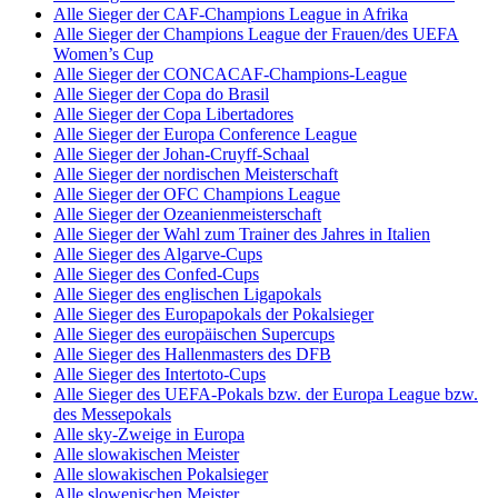
Alle Sieger der CAF-Champions League in Afrika
Alle Sieger der Champions League der Frauen/des UEFA
Women’s Cup
Alle Sieger der CONCACAF-Champions-League
Alle Sieger der Copa do Brasil
Alle Sieger der Copa Libertadores
Alle Sieger der Europa Conference League
Alle Sieger der Johan-Cruyff-Schaal
Alle Sieger der nordischen Meisterschaft
Alle Sieger der OFC Champions League
Alle Sieger der Ozeanienmeisterschaft
Alle Sieger der Wahl zum Trainer des Jahres in Italien
Alle Sieger des Algarve-Cups
Alle Sieger des Confed-Cups
Alle Sieger des englischen Ligapokals
Alle Sieger des Europapokals der Pokalsieger
Alle Sieger des europäischen Supercups
Alle Sieger des Hallenmasters des DFB
Alle Sieger des Intertoto-Cups
Alle Sieger des UEFA-Pokals bzw. der Europa League bzw.
des Messepokals
Alle sky-Zweige in Europa
Alle slowakischen Meister
Alle slowakischen Pokalsieger
Alle slowenischen Meister