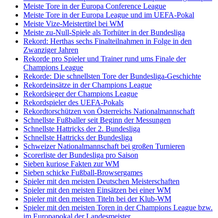
Meiste Tore in der Europa Conference League
Meiste Tore in der Europa League und im UEFA-Pokal
Meiste Vize-Meistertitel bei WM
Meiste zu-Null-Spiele als Torhüter in der Bundesliga
Rekord: Herthas sechs Finalteilnahmen in Folge in den
Zwanziger Jahren
Rekorde pro Spieler und Trainer rund ums Finale der
Champions League
Rekorde: Die schnellsten Tore der Bundesliga-Geschichte
Rekordeinsätze in der Champions League
Rekordsieger der Champions League
Rekordspieler des UEFA-Pokals
Rekordtorschützen von Österreichs Nationalmannschaft
Schnellste Fußballer seit Beginn der Messungen
Schnellste Hattricks der 2. Bundesliga
Schnellste Hattricks der Bundesliga
Schweizer Nationalmannschaft bei großen Turnieren
Scorerliste der Bundesliga pro Saison
Sieben kuriose Fakten zur WM
Sieben schicke Fußball-Browsergames
Spieler mit den meisten Deutschen Meisterschaften
Spieler mit den meisten Einsätzen bei einer WM
Spieler mit den meisten Titeln bei der Klub-WM
Spieler mit den meisten Toren in der Champions League bzw.
im Europapokal der Landesmeister